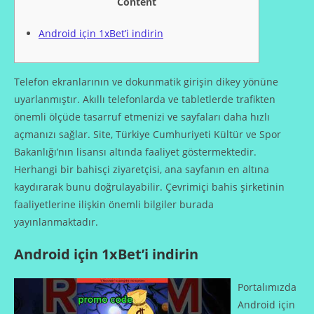
Content
Android için 1xBet’i indirin
Telefon ekranlarının ve dokunmatik girişin dikey yönüne
uyarlanmıştır. Akıllı telefonlarda ve tabletlerde trafikten
önemli ölçüde tasarruf etmenizi ve sayfaları daha hızlı
açmanızı sağlar. Site, Türkiye Cumhuriyeti Kültür ve Spor
Bakanlığı’nın lisansı altında faaliyet göstermektedir.
Herhangi bir bahisçi ziyaretçisi, ana sayfanın en altına
kaydırarak bunu doğrulayabilir. Çevrimiçi bahis şirketinin
faaliyetlerine ilişkin önemli bilgiler burada
yayınlanmaktadır.
Android için 1xBet’i indirin
Portalımızda
Android için