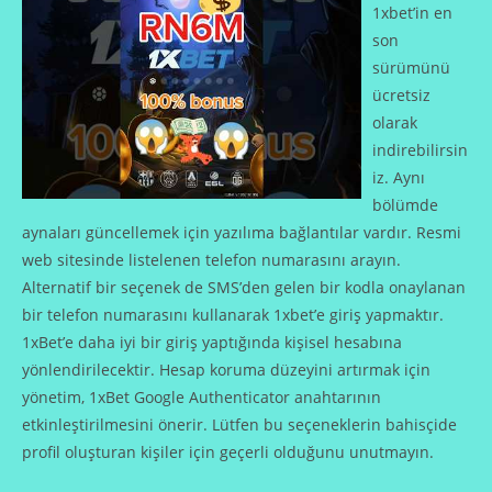
1xbet’in en
son
sürümünü
ücretsiz
olarak
indirebilirsin
iz. Aynı
bölümde
aynaları güncellemek için yazılıma bağlantılar vardır. Resmi
web sitesinde listelenen telefon numarasını arayın.
Alternatif bir seçenek de SMS’den gelen bir kodla onaylanan
bir telefon numarasını kullanarak 1xbet’e giriş yapmaktır.
1xBet’e daha iyi bir giriş yaptığında kişisel hesabına
yönlendirilecektir. Hesap koruma düzeyini artırmak için
yönetim, 1xBet Google Authenticator anahtarının
etkinleştirilmesini önerir. Lütfen bu seçeneklerin bahisçide
profil oluşturan kişiler için geçerli olduğunu unutmayın.