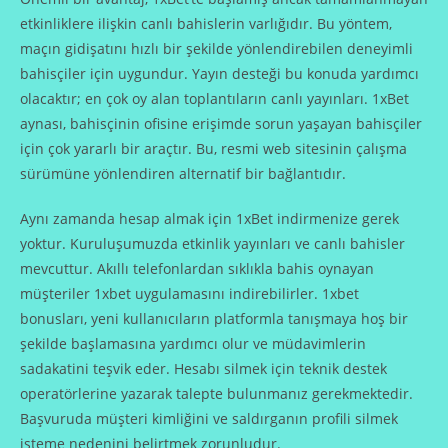
etkinliklere ilişkin canlı bahislerin varlığıdır. Bu yöntem,
maçın gidişatını hızlı bir şekilde yönlendirebilen deneyimli
bahisçiler için uygundur. Yayın desteği bu konuda yardımcı
olacaktır; en çok oy alan toplantıların canlı yayınları. 1xBet
aynası, bahisçinin ofisine erişimde sorun yaşayan bahisçiler
için çok yararlı bir araçtır. Bu, resmi web sitesinin çalışma
sürümüne yönlendiren alternatif bir bağlantıdır.
Aynı zamanda hesap almak için 1xBet indirmenize gerek
yoktur. Kuruluşumuzda etkinlik yayınları ve canlı bahisler
mevcuttur. Akıllı telefonlardan sıklıkla bahis oynayan
müşteriler 1xbet uygulamasını indirebilirler. 1xbet
bonusları, yeni kullanıcıların platformla tanışmaya hoş bir
şekilde başlamasına yardımcı olur ve müdavimlerin
sadakatini teşvik eder. Hesabı silmek için teknik destek
operatörlerine yazarak talepte bulunmanız gerekmektedir.
Başvuruda müşteri kimliğini ve saldırganın profili silmek
isteme nedenini belirtmek zorunludur.