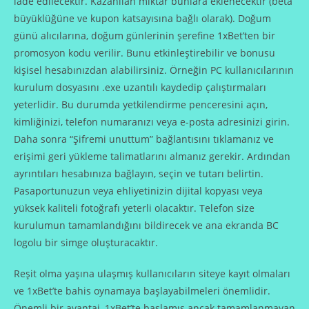
iade edilecektir. Kazanılan miktar bunlara eklenecektir (beta
büyüklüğüne ve kupon katsayısına bağlı olarak). Doğum
günü alıcılarına, doğum günlerinin şerefine 1xBet’ten bir
promosyon kodu verilir. Bunu etkinleştirebilir ve bonusu
kişisel hesabınızdan alabilirsiniz. Örneğin PC kullanıcılarının
kurulum dosyasını .exe uzantılı kaydedip çalıştırmaları
yeterlidir. Bu durumda yetkilendirme penceresini açın,
kimliğinizi, telefon numaranızı veya e-posta adresinizi girin.
Daha sonra “Şifremi unuttum” bağlantısını tıklamanız ve
erişimi geri yükleme talimatlarını almanız gerekir. Ardından
ayrıntıları hesabınıza bağlayın, seçin ve tutarı belirtin.
Pasaportunuzun veya ehliyetinizin dijital kopyası veya
yüksek kaliteli fotoğrafı yeterli olacaktır. Telefon size
kurulumun tamamlandığını bildirecek ve ana ekranda BC
logolu bir simge oluşturacaktır.
Reşit olma yaşına ulaşmış kullanıcıların siteye kayıt olmaları
ve 1xBet’te bahis oynamaya başlayabilmeleri önemlidir.
Önemli bir avantaj, 1xBet’te başlamış ancak tamamlanmayan