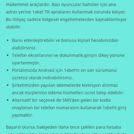
mükemmel araçlardır. Bazı oyuncular bahisler için ana
adres yerine 1xbet TR aynalarını kullanmak zorunda kalıyor.
Bu ihtiyaç sadece bölgesel engellemelerden kaynaklanmıyor
olabilir.
Bunu etkinleştirebilir ve bonusu kişisel hesabınızdan
alabilirsiniz.
Telefon ekranlarının ve dokunmatik girişin dikey yönüne
uyarlanmıştır.
Portalımızda Android için 1xbet’in en son sürümünü
ücretsiz olarak indirebilirsiniz.
Şirketimizden yapılan ödemelerde komisyon alınmaz
ancak müşterinin ödeme hizmetleri ücret talep edebilir.
Alternatif bir seçenek de SMS’den gelen bir kodla
onaylanan bir telefon numarasını kullanarak 1xbet’e giriş
yapmaktır.
Başarılı olursa, bakiyeden daha önce çekilen para hesaba