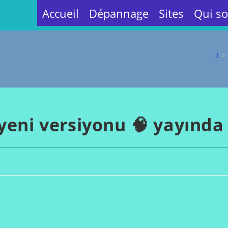
Accueil
Dépannage
Sites
Qui s
>
 yeni versiyonu 🧠 yayında