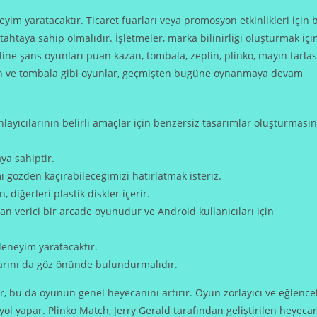
yim yaratacaktır. Ticaret fuarları veya promosyon etkinlikleri için b
ahtaya sahip olmalıdır. İşletmeler, marka bilinirliği oluşturmak içi
 online şans oyunları puan kazan, tombala, zeplin, plinko, mayın tarlas
an ve tombala gibi oyunlar, geçmişten bugüne oynanmaya devam
nlayıcılarının belirli amaçlar için benzersiz tasarımlar oluşturmasın
aya sahiptir.
ı gözden kaçırabileceğimizi hatırlatmak isteriz.
 diğerleri plastik diskler içerir.
can verici bir arcade oyunudur ve Android kullanıcıları için
deneyim yaratacaktır.
alarını da göz önünde bulundurmalıdır.
idir, bu da oyunun genel heyecanını artırır. Oyun zorlayıcı ve eğlencel
ol yapar. Plinko Match, Jerry Gerald tarafından geliştirilen heyeca