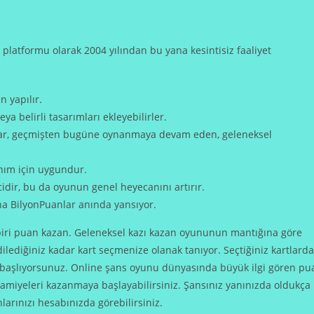
ı platformu olarak 2004 yılından bu yana kesintisiz faaliyet
n yapılır.
eya belirli tasarımları ekleyebilirler.
nlar, geçmişten bugüne oynanmaya devam eden, geleneksel
anım için uygundur.
yicidir, bu da oyunun genel heyecanını artırır.
a BilyonPuanlar anında yansıyor.
 biri puan kazan. Geleneksel kazı kazan oyununun mantığına göre
ilediğiniz kadar kart seçmenize olanak tanıyor. Seçtiğiniz kartlarda
başlıyorsunuz. Online şans oyunu dünyasında büyük ilgi gören pu
ikramiyeleri kazanmaya başlayabilirsiniz. Şansınız yanınızda oldukça
larınızı hesabınızda görebilirsiniz.