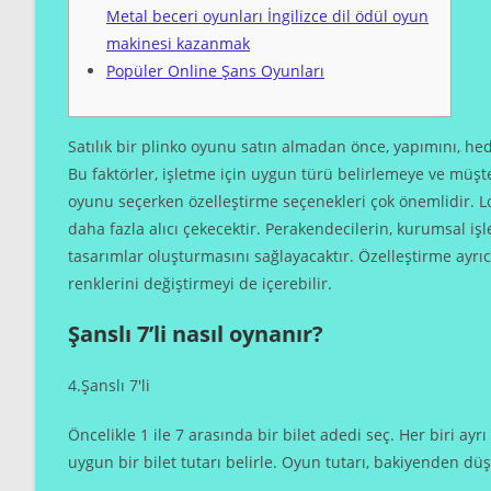
Metal beceri oyunları İngilizce dil ödül oyun
makinesi kazanmak
Popüler Online Şans Oyunları
Satılık bir plinko oyunu satın almadan önce, yapımını, he
Bu faktörler, işletme için uygun türü belirlemeye ve müşte
oyunu seçerken özelleştirme seçenekleri çok önemlidir. Lo
daha fazla alıcı çekecektir. Perakendecilerin, kurumsal işle
tasarımlar oluşturmasını sağlayacaktır. Özelleştirme ayrı
renklerini değiştirmeyi de içerebilir.
Şanslı 7’li nasıl oynanır?
4.Şanslı 7'li
Öncelikle 1 ile 7 arasında bir bilet adedi seç. Her biri ayrı
uygun bir bilet tutarı belirle. Oyun tutarı, bakiyenden d