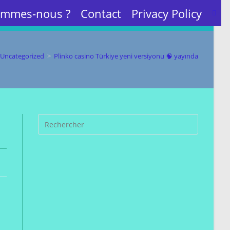
ommes-nous ?
Contact
Privacy Policy
Togg
webs
Uncategorized
>
Plinko casino Türkiye yeni versiyonu 🧠 yayında
sear