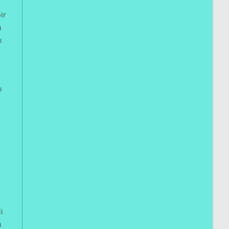
ir
n
ı
ı
i
n