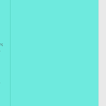
nç
.
r