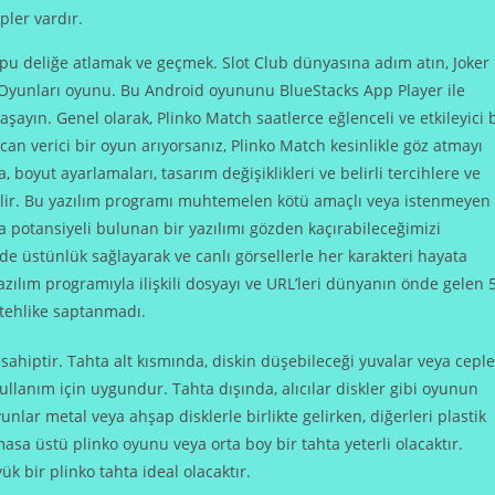
pler vardır.
pu deliğe atlamak ve geçmek. Slot Club dünyasına adım atın, Joker
yunları oyunu. Bu Android oyununu BlueStacks App Player ile
şayın. Genel olarak, Plinko Match saatlerce eğlenceli ve etkileyici b
n verici bir oyun arıyorsanız, Plinko Match kesinlikle göz atmayı
boyut ayarlamaları, tasarım değişiklikleri ve belirli tercihlere ve
abilir. Bu yazılım programı muhtemelen kötü amaçlı veya istenmeyen
a potansiyeli bulunan bir yazılımı gözden kaçırabileceğimizi
de üstünlük sağlayarak ve canlı görsellerle her karakteri hayata
zılım programıyla ilişkili dosyayı ve URL’leri dünyanın önde gelen 
 tehlike saptanmadı.
a sahiptir. Tahta alt kısmında, diskin düşebileceği yuvalar veya ceple
kullanım için uygundur. Tahta dışında, alıcılar diskler gibi oyunun
lar metal veya ahşap disklerle birlikte gelirken, diğerleri plastik
 masa üstü plinko oyunu veya orta boy bir tahta yeterli olacaktır.
ük bir plinko tahta ideal olacaktır.