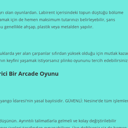
 ayrı olan oyunlardan. Labirent içerisindeki topun düştüğü bölüme
namak için de hemen maksimum tutarınızı belirleyebilir, şans
u genellikle ahşap, plastik veya metalden yapılır.
larda yer alan çarpanlar sıfırdan yüksek olduğu için mutlak kaza
 keyfini yaşamak istiyorsanız plinko oyununu tercih edebilirsiniz
rici Bir Arcade Oyunu
Piyango İdaresi'nin yasal bayiisidir. GÜVENLİ: Nesine'de tüm işlemle
şünün. Ayrıntılı talimatlarla gelmeli ve kolay değiştirilebilir
yoner üyeleri tarafından oynanabiliyor. Üye değilseniz siz de hemen