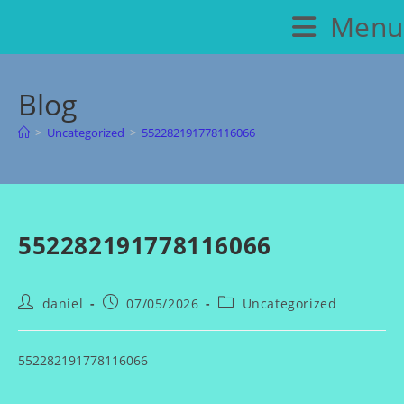
Skip
Menu
to
content
Blog
>
Uncategorized
>
552282191778116066
552282191778116066
Auteur/autrice
Publication
Post
daniel
07/05/2026
Uncategorized
de
publiée :
category:
la
publication :
552282191778116066