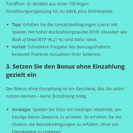
Türöffner. Er besteht aus einer 100 %igen
Einzahlungsergänzung bis zu 200 €, plus 50 Freispiele.
Tipp
: Erfüllen Sie die Umsatzbedingungen zuerst mit
Spielen mit hoher Rückzahlungsquote (RTP). Klassiker wie
Book of Dead
(RTP 96,21 %) sind dafür ideal.
Vorteil
: Schnellere Freigabe des Bonusguthabens
bedeutet früheres Auszahlen Ihrer Gewinne.
3. Setzen Sie den Bonus ohne Einzahlung
gezielt ein
Der Bonus ohne Einzahlung ist ein Geschenk, das Sie sofort
nutzen können – keine Einzahlung nötig.
Strategie
: Spielen Sie Slots mit niedriger Volatilität, um
häufige kleine Gewinne zu erzielen. So erhöhen Sie die
Chance, die Bonusbedingungen zu erfüllen, ohne viel
Eigenkapital zu riskieren.