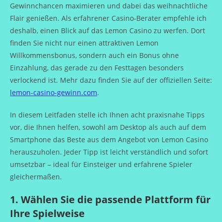
Gewinnchancen maximieren und dabei das weihnachtliche
Flair genießen. Als erfahrener Casino‑Berater empfehle ich
deshalb, einen Blick auf das Lemon Casino zu werfen. Dort
finden Sie nicht nur einen attraktiven Lemon
Willkommensbonus, sondern auch ein Bonus ohne
Einzahlung, das gerade zu den Festtagen besonders
verlockend ist. Mehr dazu finden Sie auf der offiziellen Seite:
lemon-casino-gewinn.com
.
In diesem Leitfaden stelle ich Ihnen acht praxisnahe Tipps
vor, die Ihnen helfen, sowohl am Desktop als auch auf dem
Smartphone das Beste aus dem Angebot von Lemon Casino
herauszuholen. Jeder Tipp ist leicht verständlich und sofort
umsetzbar – ideal für Einsteiger und erfahrene Spieler
gleichermaßen.
1. Wählen Sie die passende Plattform für
Ihre Spielweise