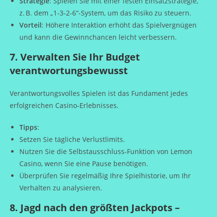
Strategie
: Spielen Sie mit einer festen Einsatzstrategie,
z. B. dem „1‑3‑2‑6“-System, um das Risiko zu steuern.
Vorteil
: Höhere Interaktion erhöht das Spielvergnügen
und kann die Gewinnchancen leicht verbessern.
7. Verwalten Sie Ihr Budget
verantwortungsbewusst
Verantwortungsvolles Spielen ist das Fundament jedes
erfolgreichen Casino‑Erlebnisses.
Tipps
:
Setzen Sie tägliche Verlustlimits.
Nutzen Sie die Selbstausschluss‑Funktion von Lemon
Casino, wenn Sie eine Pause benötigen.
Überprüfen Sie regelmäßig Ihre Spielhistorie, um Ihr
Verhalten zu analysieren.
8. Jagd nach den größten Jackpots –