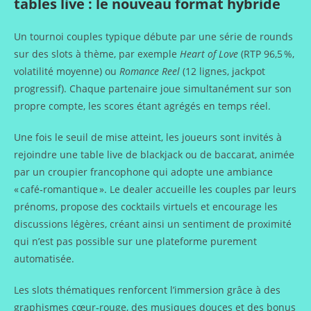
tables live : le nouveau format hybride
Un tournoi couples typique débute par une série de rounds
sur des slots à thème, par exemple
Heart of Love
(RTP 96,5 %,
volatilité moyenne) ou
Romance Reel
(12 lignes, jackpot
progressif). Chaque partenaire joue simultanément sur son
propre compte, les scores étant agrégés en temps réel.
Une fois le seuil de mise atteint, les joueurs sont invités à
rejoindre une table live de blackjack ou de baccarat, animée
par un croupier francophone qui adopte une ambiance
« café‑romantique ». Le dealer accueille les couples par leurs
prénoms, propose des cocktails virtuels et encourage les
discussions légères, créant ainsi un sentiment de proximité
qui n’est pas possible sur une plateforme purement
automatisée.
Les slots thématiques renforcent l’immersion grâce à des
graphismes cœur‑rouge, des musiques douces et des bonus