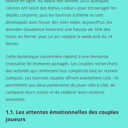
fidélité en ligne. Au début des années 2010, quelques
casinos ont lancé des bonus « cœur » pour encourager les
dépôts conjoints, puis les tournois à thème se sont
développés avec l’essor des slots vidéo. Aujourd’hui, les
données d’audience montrent une hausse de 18 % des
mises en février, avec un pic notable le week‑end du 14
février.
Cette dynamique saisonnière répond à une demande
croissante de moments partagés. Les couples recherchent
des activités qui renforcent leur complicité tout en restant
ludiques. Les tournois couples offrent exactement cela : ils
permettent aux deux partenaires de jouer côte à côte, de
comparer leurs scores et de célébrer leurs victoires
ensemble.
1.1. Les attentes émotionnelles des couples
joueurs