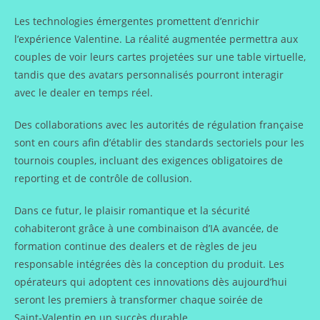
Les technologies émergentes promettent d’enrichir
l’expérience Valentine. La réalité augmentée permettra aux
couples de voir leurs cartes projetées sur une table virtuelle,
tandis que des avatars personnalisés pourront interagir
avec le dealer en temps réel.
Des collaborations avec les autorités de régulation française
sont en cours afin d’établir des standards sectoriels pour les
tournois couples, incluant des exigences obligatoires de
reporting et de contrôle de collusion.
Dans ce futur, le plaisir romantique et la sécurité
cohabiteront grâce à une combinaison d’IA avancée, de
formation continue des dealers et de règles de jeu
responsable intégrées dès la conception du produit. Les
opérateurs qui adoptent ces innovations dès aujourd’hui
seront les premiers à transformer chaque soirée de
Saint‑Valentin en un succès durable.