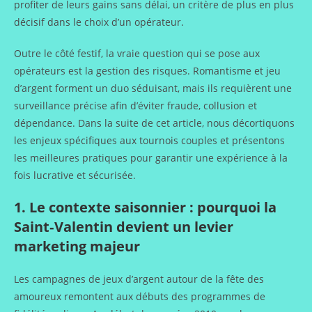
profiter de leurs gains sans délai, un critère de plus en plus
décisif dans le choix d’un opérateur.
Outre le côté festif, la vraie question qui se pose aux
opérateurs est la gestion des risques. Romantisme et jeu
d’argent forment un duo séduisant, mais ils requièrent une
surveillance précise afin d’éviter fraude, collusion et
dépendance. Dans la suite de cet article, nous décortiquons
les enjeux spécifiques aux tournois couples et présentons
les meilleures pratiques pour garantir une expérience à la
fois lucrative et sécurisée.
1. Le contexte saisonnier : pourquoi la
Saint‑Valentin devient un levier
marketing majeur
Les campagnes de jeux d’argent autour de la fête des
amoureux remontent aux débuts des programmes de