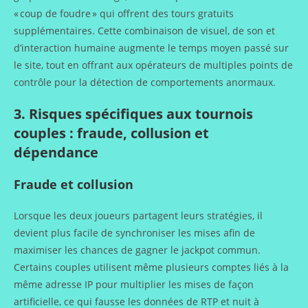
« coup de foudre » qui offrent des tours gratuits
supplémentaires. Cette combinaison de visuel, de son et
d’interaction humaine augmente le temps moyen passé sur
le site, tout en offrant aux opérateurs de multiples points de
contrôle pour la détection de comportements anormaux.
3. Risques spécifiques aux tournois
couples : fraude, collusion et
dépendance
Fraude et collusion
Lorsque les deux joueurs partagent leurs stratégies, il
devient plus facile de synchroniser les mises afin de
maximiser les chances de gagner le jackpot commun.
Certains couples utilisent même plusieurs comptes liés à la
même adresse IP pour multiplier les mises de façon
artificielle, ce qui fausse les données de RTP et nuit à