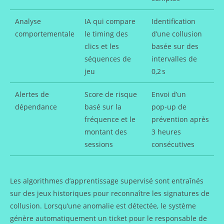
Analyse
IA qui compare
Identification
comportementale
le timing des
d’une collusion
clics et les
basée sur des
séquences de
intervalles de
jeu
0,2 s
Alertes de
Score de risque
Envoi d’un
dépendance
basé sur la
pop‑up de
fréquence et le
prévention après
montant des
3 heures
sessions
consécutives
Les algorithmes d’apprentissage supervisé sont entraînés
sur des jeux historiques pour reconnaître les signatures de
collusion. Lorsqu’une anomalie est détectée, le système
génère automatiquement un ticket pour le responsable de