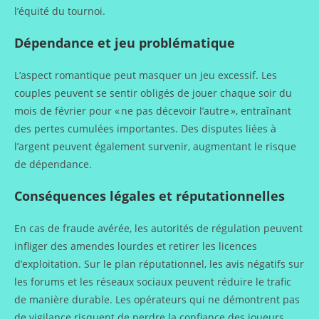
l’équité du tournoi.
Dépendance et jeu problématique
L’aspect romantique peut masquer un jeu excessif. Les
couples peuvent se sentir obligés de jouer chaque soir du
mois de février pour « ne pas décevoir l’autre », entraînant
des pertes cumulées importantes. Des disputes liées à
l’argent peuvent également survenir, augmentant le risque
de dépendance.
Conséquences légales et réputationnelles
En cas de fraude avérée, les autorités de régulation peuvent
infliger des amendes lourdes et retirer les licences
d’exploitation. Sur le plan réputationnel, les avis négatifs sur
les forums et les réseaux sociaux peuvent réduire le trafic
de manière durable. Les opérateurs qui ne démontrent pas
de vigilance risquent de perdre la confiance des joueurs,