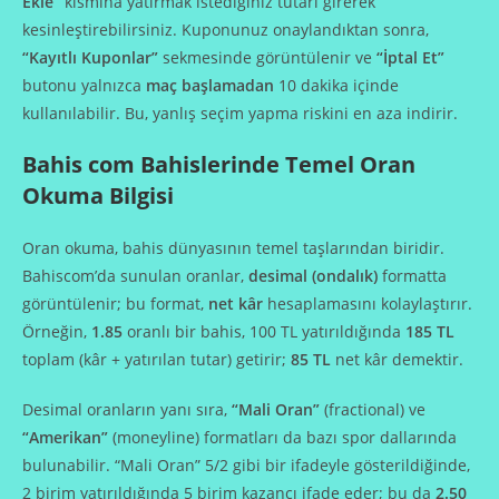
Ekle”
kısmına yatırmak istediğiniz tutarı girerek
kesinleştirebilirsiniz. Kuponunuz onaylandıktan sonra,
“Kayıtlı Kuponlar”
sekmesinde görüntülenir ve
“İptal Et”
butonu yalnızca
maç başlamadan
10 dakika içinde
kullanılabilir. Bu, yanlış seçim yapma riskini en aza indirir.
Bahis com Bahislerinde Temel Oran
Okuma Bilgisi
Oran okuma, bahis dünyasının temel taşlarından biridir.
Bahiscom’da sunulan oranlar,
desimal (ondalık)
formatta
görüntülenir; bu format,
net kâr
hesaplamasını kolaylaştırır.
Örneğin,
1.85
oranlı bir bahis, 100 TL yatırıldığında
185 TL
toplam (kâr + yatırılan tutar) getirir;
85 TL
net kâr demektir.
Desimal oranların yanı sıra,
“Mali Oran”
(fractional) ve
“Amerikan”
(moneyline) formatları da bazı spor dallarında
bulunabilir. “Mali Oran” 5/2 gibi bir ifadeyle gösterildiğinde,
2 birim yatırıldığında 5 birim kazancı ifade eder; bu da
2.50