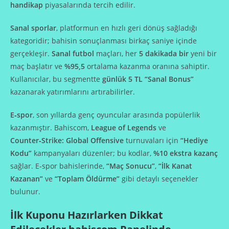
handikap
piyasalarında tercih edilir.
Sanal sporlar
, platformun en hızlı geri dönüş sağladığı
kategoridir; bahisin sonuçlanması birkaç saniye içinde
gerçekleşir.
Sanal futbol
maçları, her
5 dakikada bir
yeni bir
maç başlatır ve
%95,5
ortalama kazanma oranına sahiptir.
Kullanıcılar, bu segmentte
günlük 5 TL “Sanal Bonus”
kazanarak yatırımlarını artırabilirler.
E‑spor
, son yıllarda genç oyuncular arasında popülerlik
kazanmıştır. Bahiscom,
League of Legends
ve
Counter‑Strike: Global Offensive
turnuvaları için
“Hediye
Kodu”
kampanyaları düzenler; bu kodlar,
%10 ekstra kazanç
sağlar. E‑spor bahislerinde,
“Maç Sonucu”
,
“İlk Kanat
Kazanan”
ve
“Toplam Öldürme”
gibi detaylı seçenekler
bulunur.
İlk Kuponu Hazırlarken Dikkat