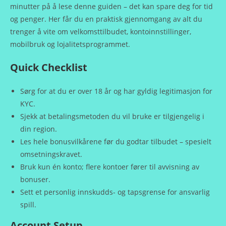
minutter på å lese denne guiden – det kan spare deg for tid
og penger. Her får du en praktisk gjennomgang av alt du
trenger å vite om velkomsttilbudet, kontoinnstillinger,
mobilbruk og lojalitetsprogrammet.
Quick Checklist
Sørg for at du er over 18 år og har gyldig legitimasjon for
KYC.
Sjekk at betalingsmetoden du vil bruke er tilgjengelig i
din region.
Les hele bonusvilkårene før du godtar tilbudet – spesielt
omsetningskravet.
Bruk kun én konto; flere kontoer fører til avvisning av
bonuser.
Sett et personlig innskudds- og tapsgrense for ansvarlig
spill.
Account Setup