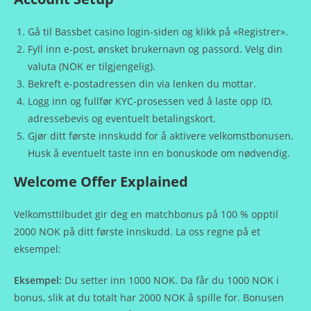
Gå til Bassbet casino login-siden og klikk på «Registrer».
Fyll inn e-post, ønsket brukernavn og passord. Velg din
valuta (NOK er tilgjengelig).
Bekreft e-postadressen din via lenken du mottar.
Logg inn og fullfør KYC-prosessen ved å laste opp ID,
adressebevis og eventuelt betalingskort.
Gjør ditt første innskudd for å aktivere velkomstbonusen.
Husk å eventuelt taste inn en bonuskode om nødvendig.
Welcome Offer Explained
Velkomsttilbudet gir deg en matchbonus på 100 % opptil
2000 NOK på ditt første innskudd. La oss regne på et
eksempel:
Eksempel:
Du setter inn 1000 NOK. Da får du 1000 NOK i
bonus, slik at du totalt har 2000 NOK å spille for. Bonusen