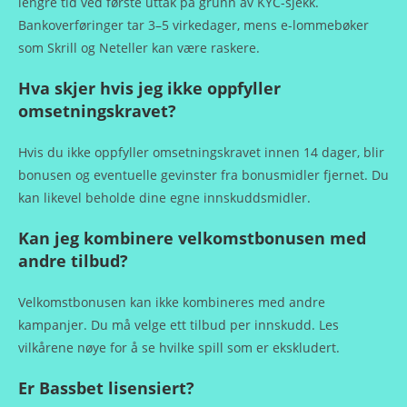
lengre tid ved første uttak på grunn av KYC-sjekk.
Bankoverføringer tar 3–5 virkedager, mens e-lommebøker
som Skrill og Neteller kan være raskere.
Hva skjer hvis jeg ikke oppfyller
omsetningskravet?
Hvis du ikke oppfyller omsetningskravet innen 14 dager, blir
bonusen og eventuelle gevinster fra bonusmidler fjernet. Du
kan likevel beholde dine egne innskuddsmidler.
Kan jeg kombinere velkomstbonusen med
andre tilbud?
Velkomstbonusen kan ikke kombineres med andre
kampanjer. Du må velge ett tilbud per innskudd. Les
vilkårene nøye for å se hvilke spill som er ekskludert.
Er Bassbet lisensiert?