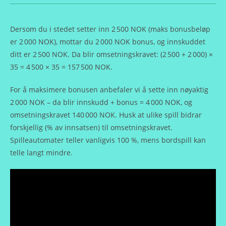
Dersom du i stedet setter inn 2 500 NOK (maks bonusbeløp
er 2 000 NOK), mottar du 2 000 NOK bonus, og innskuddet
ditt er 2 500 NOK. Da blir omsetningskravet: (2 500 + 2 000) ×
35 = 4 500 × 35 = 157 500 NOK.
For å maksimere bonusen anbefaler vi å sette inn nøyaktig
2 000 NOK – da blir innskudd + bonus = 4 000 NOK, og
omsetningskravet 140 000 NOK. Husk at ulike spill bidrar
forskjellig (% av innsatsen) til omsetningskravet.
Spilleautomater teller vanligvis 100 %, mens bordspill kan
telle langt mindre.