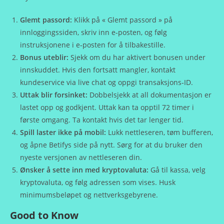
Glemt passord:
Klikk på « Glemt passord » på
innloggingssiden, skriv inn e‑posten, og følg
instruksjonene i e‑posten for å tilbakestille.
Bonus uteblir:
Sjekk om du har aktivert bonusen under
innskuddet. Hvis den fortsatt mangler, kontakt
kundeservice via live chat og oppgi transaksjons‑ID.
Uttak blir forsinket:
Dobbelsjekk at all dokumentasjon er
lastet opp og godkjent. Uttak kan ta opptil 72 timer i
første omgang. Ta kontakt hvis det tar lenger tid.
Spill laster ikke på mobil:
Lukk nettleseren, tøm bufferen,
og åpne Betifys side på nytt. Sørg for at du bruker den
nyeste versjonen av nettleseren din.
Ønsker å sette inn med kryptovaluta:
Gå til kassa, velg
kryptovaluta, og følg adressen som vises. Husk
minimumsbeløpet og nettverksgebyrene.
Good to Know