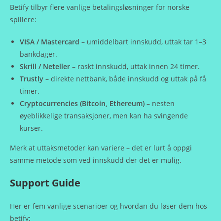
Betify tilbyr flere vanlige betalingsløsninger for norske
spillere:
VISA / Mastercard
– umiddelbart innskudd, uttak tar 1–3
bankdager.
Skrill / Neteller
– raskt innskudd, uttak innen 24 timer.
Trustly
– direkte nettbank, både innskudd og uttak på få
timer.
Cryptocurrencies (Bitcoin, Ethereum)
– nesten
øyeblikkelige transaksjoner, men kan ha svingende
kurser.
Merk at uttaksmetoder kan variere – det er lurt å oppgi
samme metode som ved innskudd der det er mulig.
Support Guide
Her er fem vanlige scenarioer og hvordan du løser dem hos
betify: