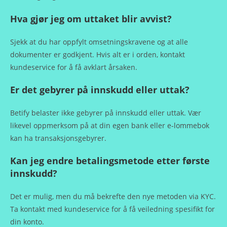
Hva gjør jeg om uttaket blir avvist?
Sjekk at du har oppfylt omsetningskravene og at alle
dokumenter er godkjent. Hvis alt er i orden, kontakt
kundeservice for å få avklart årsaken.
Er det gebyrer på innskudd eller uttak?
Betify belaster ikke gebyrer på innskudd eller uttak. Vær
likevel oppmerksom på at din egen bank eller e‑lommebok
kan ha transaksjonsgebyrer.
Kan jeg endre betalingsmetode etter første
innskudd?
Det er mulig, men du må bekrefte den nye metoden via KYC.
Ta kontakt med kundeservice for å få veiledning spesifikt for
din konto.