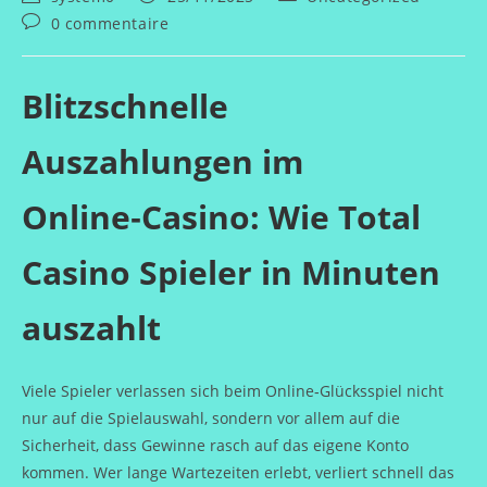
de
publiée :
category:
Commentaires
0 commentaire
la
de
publication :
la
publication :
Blitzschnelle
Auszahlungen im
Online‑Casino: Wie Total
Casino Spieler in Minuten
auszahlt
Viele Spieler verlassen sich beim Online‑Glücksspiel nicht
nur auf die Spielauswahl, sondern vor allem auf die
Sicherheit, dass Gewinne rasch auf das eigene Konto
kommen. Wer lange Wartezeiten erlebt, verliert schnell das