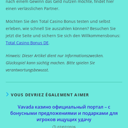
nach einem Gewinn das Geld nutzen möchte, findet hier
einen verlässlichen Partner.
Möchten Sie den Total Casino Bonus testen und selbst
erleben, wie schnell Sie auszahlen können? Besuchen Sie
jetzt die Seite und sichern Sie sich den Willkommensbonus:
Total Casino Bonus DE
.
Hinweis: Dieser Artikel dient nur Informationszwecken.
Glücksspiel kann süchtig machen. Bitte spielen Sie
verantwortungsbewusst.
VOUS DEVRIEZ ÉGALEMENT AIMER
Vavada казино официальный портал – с
бонусными предложениями и подарками для
игроков ищущих удачу
07/07/2026