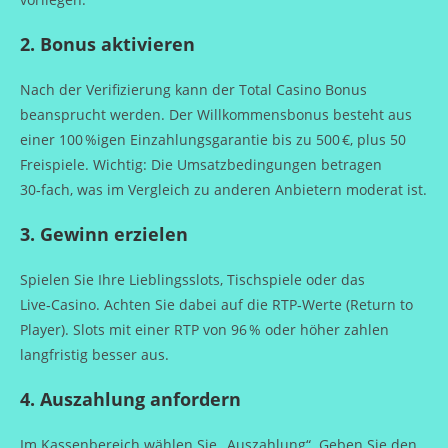
2. Bonus aktivieren
Nach der Verifizierung kann der Total Casino Bonus
beansprucht werden. Der Willkommensbonus besteht aus
einer 100 %igen Einzahlungsgarantie bis zu 500 €, plus 50
Freispiele. Wichtig: Die Umsatzbedingungen betragen
30‑fach, was im Vergleich zu anderen Anbietern moderat ist.
3. Gewinn erzielen
Spielen Sie Ihre Lieblingsslots, Tischspiele oder das
Live‑Casino. Achten Sie dabei auf die RTP‑Werte (Return to
Player). Slots mit einer RTP von 96 % oder höher zahlen
langfristig besser aus.
4. Auszahlung anfordern
Im Kassenbereich wählen Sie „Auszahlung“. Geben Sie den