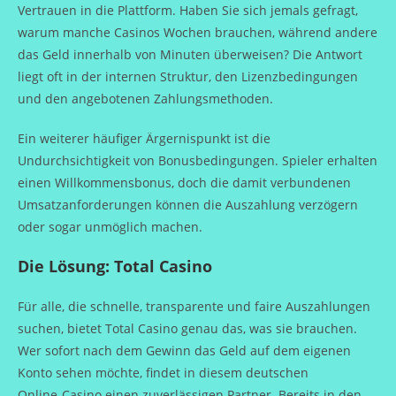
Vertrauen in die Plattform. Haben Sie sich jemals gefragt,
warum manche Casinos Wochen brauchen, während andere
das Geld innerhalb von Minuten überweisen? Die Antwort
liegt oft in der internen Struktur, den Lizenzbedingungen
und den angebotenen Zahlungsmethoden.
Ein weiterer häufiger Ärgernispunkt ist die
Undurchsichtigkeit von Bonusbedingungen. Spieler erhalten
einen Willkommensbonus, doch die damit verbundenen
Umsatzanforderungen können die Auszahlung verzögern
oder sogar unmöglich machen.
Die Lösung: Total Casino
Für alle, die schnelle, transparente und faire Auszahlungen
suchen, bietet Total Casino genau das, was sie brauchen.
Wer sofort nach dem Gewinn das Geld auf dem eigenen
Konto sehen möchte, findet in diesem deutschen
Online‑Casino einen zuverlässigen Partner. Bereits in den