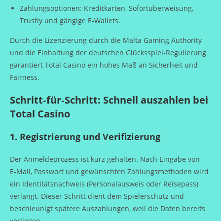
Zahlungsoptionen: Kreditkarten, Sofortüberweisung,
Trustly und gängige E‑Wallets.
Durch die Lizenzierung durch die Malta Gaming Authority
und die Einhaltung der deutschen Glücksspiel‑Regulierung
garantiert Total Casino ein hohes Maß an Sicherheit und
Fairness.
Schritt‑für‑Schritt: Schnell auszahlen bei
Total Casino
1. Registrierung und Verifizierung
Der Anmeldeprozess ist kurz gehalten. Nach Eingabe von
E‑Mail, Passwort und gewünschten Zahlungsmethoden wird
ein Identitätsnachweis (Personalausweis oder Reisepass)
verlangt. Dieser Schritt dient dem Spielerschutz und
beschleunigt spätere Auszahlungen, weil die Daten bereits
vorliegen.