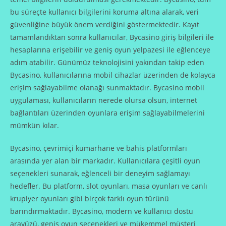
bu süreçte kullanıcı bilgilerini koruma altına alarak, veri
güvenliğine büyük önem verdiğini göstermektedir. Kayıt
tamamlandıktan sonra kullanıcılar, Bycasino giriş bilgileri ile
hesaplarına erişebilir ve geniş oyun yelpazesi ile eğlenceye
adım atabilir. Günümüz teknolojisini yakından takip eden
Bycasino, kullanıcılarına mobil cihazlar üzerinden de kolayca
erişim sağlayabilme olanağı sunmaktadır. Bycasino mobil
uygulaması, kullanıcıların nerede olursa olsun, internet
bağlantıları üzerinden oyunlara erişim sağlayabilmelerini
mümkün kılar.
Bycasino, çevrimiçi kumarhane ve bahis platformları
arasında yer alan bir markadır. Kullanıcılara çeşitli oyun
seçenekleri sunarak, eğlenceli bir deneyim sağlamayı
hedefler. Bu platform, slot oyunları, masa oyunları ve canlı
krupiyer oyunları gibi birçok farklı oyun türünü
barındırmaktadır. Bycasino, modern ve kullanıcı dostu
arayüzü, geniş oyun seçenekleri ve mükemmel müşteri