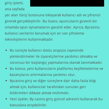
giriş işlemi,
ana sayfada
yer alan ‘Giriş’ butonuna tıklayarak kullanıcı adı ve şifrenizi
girerek gerçekleştirilir. Bu lisans, oyuncuların güvenli bir
ortamda oyun oynamalarını garanti eder. Ayrıca, Bycasino,
kullanıcı verilerini korumak için en son şifreleme
teknolojilerini kullanmaktadır.
Bu süreçte kullanıcı dostu arayüzü sayesinde
yönlendirmeler ile ziyaretçilerine yardımcı olmakta ve
sorunsuz bir başlangıç yapmalarına olanak tanımaktadır.
Bu bonus, yeni kullanıcıların platformu keşfetmelerine ve
kazançlarını artırmalarına yardımcı olur.
Bycasino giriş ve diğer süreçlere dair daha fazla bilgi
almak için, kullanıcılar tarafından sunulan geri
bildirimleri dikkate almak mühimdir.
Yeni üyeler, By casino giriş güncel adresini kullanarak bu
bonuslara erişebilirler.