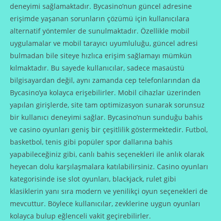
deneyimi sağlamaktadır. Bycasino’nun güncel adresine
erişimde yaşanan sorunların çözümü için kullanıcılara
alternatif yöntemler de sunulmaktadır. Özellikle mobil
uygulamalar ve mobil tarayıcı uyumluluğu, güncel adresi
bulmadan bile siteye hızlıca erişim sağlamayı mümkün
kılmaktadır. Bu sayede kullanıcılar, sadece masaüstü
bilgisayardan değil, aynı zamanda cep telefonlarından da
Bycasino’ya kolayca erişebilirler. Mobil cihazlar üzerinden
yapılan girişlerde, site tam optimizasyon sunarak sorunsuz
bir kullanıcı deneyimi sağlar. Bycasino’nun sunduğu bahis
ve casino oyunları geniş bir çeşitlilik göstermektedir. Futbol,
basketbol, tenis gibi popüler spor dallarına bahis
yapabileceğiniz gibi, canlı bahis seçenekleri ile anlık olarak
heyecan dolu karşılaşmalara katılabilirsiniz. Casino oyunları
kategorisinde ise slot oyunları, blackjack, rulet gibi
klasiklerin yanı sıra modern ve yenilikçi oyun seçenekleri de
mevcuttur. Böylece kullanıcılar, zevklerine uygun oyunları
kolayca bulup eğlenceli vakit geçirebilirler.