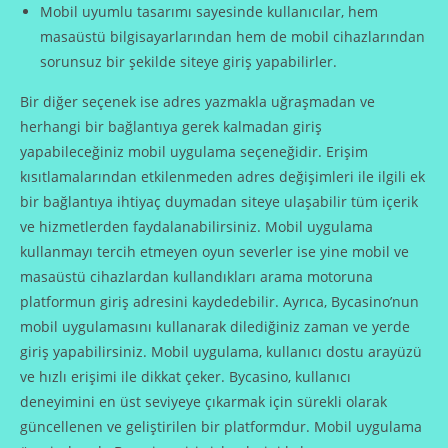
Mobil uyumlu tasarımı sayesinde kullanıcılar, hem
masaüstü bilgisayarlarından hem de mobil cihazlarından
sorunsuz bir şekilde siteye giriş yapabilirler.
Bir diğer seçenek ise adres yazmakla uğraşmadan ve
herhangi bir bağlantıya gerek kalmadan giriş
yapabileceğiniz mobil uygulama seçeneğidir. Erişim
kısıtlamalarından etkilenmeden adres değişimleri ile ilgili ek
bir bağlantıya ihtiyaç duymadan siteye ulaşabilir tüm içerik
ve hizmetlerden faydalanabilirsiniz. Mobil uygulama
kullanmayı tercih etmeyen oyun severler ise yine mobil ve
masaüstü cihazlardan kullandıkları arama motoruna
platformun giriş adresini kaydedebilir. Ayrıca, Bycasino’nun
mobil uygulamasını kullanarak dilediğiniz zaman ve yerde
giriş yapabilirsiniz. Mobil uygulama, kullanıcı dostu arayüzü
ve hızlı erişimi ile dikkat çeker. Bycasino, kullanıcı
deneyimini en üst seviyeye çıkarmak için sürekli olarak
güncellenen ve geliştirilen bir platformdur. Mobil uygulama