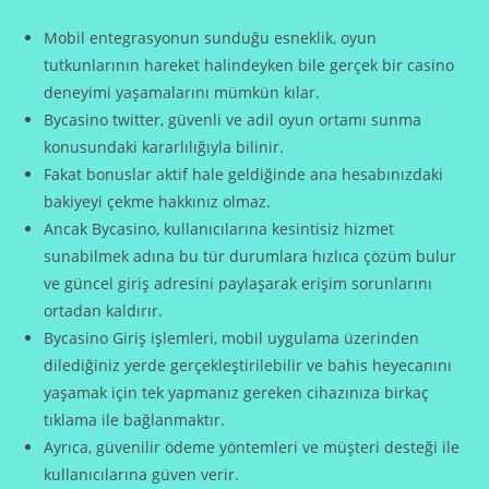
Mobil entegrasyonun sunduğu esneklik, oyun
tutkunlarının hareket halindeyken bile gerçek bir casino
deneyimi yaşamalarını mümkün kılar.
Bycasino twitter, güvenli ve adil oyun ortamı sunma
konusundaki kararlılığıyla bilinir.
Fakat bonuslar aktif hale geldiğinde ana hesabınızdaki
bakiyeyi çekme hakkınız olmaz.
Ancak Bycasino, kullanıcılarına kesintisiz hizmet
sunabilmek adına bu tür durumlara hızlıca çözüm bulur
ve güncel giriş adresini paylaşarak erişim sorunlarını
ortadan kaldırır.
Bycasino Giriş işlemleri, mobil uygulama üzerinden
dilediğiniz yerde gerçekleştirilebilir ve bahis heyecanını
yaşamak için tek yapmanız gereken cihazınıza birkaç
tıklama ile bağlanmaktır.
Ayrıca, güvenilir ödeme yöntemleri ve müşteri desteği ile
kullanıcılarına güven verir.