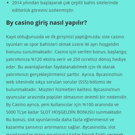
2014 yılından başlayarak çok çeşitli bahis sitelerinde
editörlük görevini üstlenmiştir.
By casino giriş nasıl yapılır?
Kayıt olduğunuzda ve ilk girişinizi yaptığınızda, size casino
oyunları ve spor bahisleri olmak üzere iki ayrı hoşgeldin
bonusu sunulmaktadır. Casino için verilen bonus, başlangıç
yatırımınıza %120 ekstra verir ve 250 ücretsiz dönüş hediye
eder. Bu avantajlardan faydalanabilmek için ilk olarak
yatırımınızı gerçekleştirmeniz şarttır. Ayrıca, Bycasino’nun
web sitesinde sıkça sorulan sorular (SSS) bölümü de
bulunmaktadır. Müşteri hizmetleri kalitesi, Bycasino’nun
oyuncular arasında popüler olmasının önemli bir nedenidir.
By Casino ayrıca, yeni kullanıcılar için %100 oranında ve
5000 TL’ye kadar SLOT HOŞGELDİN BONUSU sunmaktadır.
Bu bonus, slot oyunlarında daha fazla eğlenmenizi ve
kazanma şansınızı artırmanızı sağlar. Bycasino’da, slot
oyunlarından masa oyunlarına kadar birçok farklı seçenek