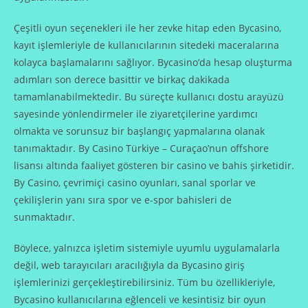
Çeşitli oyun seçenekleri ile her zevke hitap eden Bycasino,
kayıt işlemleriyle de kullanıcılarının sitedeki maceralarına
kolayca başlamalarını sağlıyor. Bycasino’da hesap oluşturma
adımları son derece basittir ve birkaç dakikada
tamamlanabilmektedir. Bu süreçte kullanıcı dostu arayüzü
sayesinde yönlendirmeler ile ziyaretçilerine yardımcı
olmakta ve sorunsuz bir başlangıç yapmalarına olanak
tanımaktadır. By Casino Türkiye – Curaçao’nun offshore
lisansı altında faaliyet gösteren bir casino ve bahis şirketidir.
By Casino, çevrimiçi casino oyunları, sanal sporlar ve
çekilişlerin yanı sıra spor ve e-spor bahisleri de
sunmaktadır.
Böylece, yalnızca işletim sistemiyle uyumlu uygulamalarla
değil, web tarayıcıları aracılığıyla da Bycasino giriş
işlemlerinizi gerçekleştirebilirsiniz. Tüm bu özellikleriyle,
Bycasino kullanıcılarına eğlenceli ve kesintisiz bir oyun