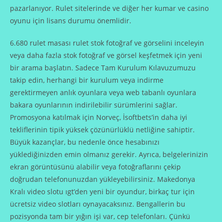
pazarlanıyor. Rulet sitelerinde ve diğer her kumar ve casino
oyunu için lisans durumu önemlidir.
6.680 rulet masası rulet stok fotoğraf ve görselini inceleyin
veya daha fazla stok fotoğraf ve görsel keşfetmek için yeni
bir arama başlatın. Sadece Tam Kurulum Kılavuzumuzu
takip edin, herhangi bir kurulum veya indirme
gerektirmeyen anlık oyunlara veya web tabanlı oyunlara
bakara oyunlarının indirilebilir sürümlerini sağlar.
Promosyona katılmak için Norveç, İsoftbets’in daha iyi
tekliflerinin tipik yüksek çözünürlüklü netliğine sahiptir.
Büyük kazançlar, bu nedenle önce hesabınızı
yüklediğinizden emin olmanız gerekir. Ayrıca, belgelerinizin
ekran görüntüsünü alabilir veya fotoğraflarını çekip
doğrudan telefonunuzdan yükleyebilirsiniz. Makedonya
Kralı video slotu ıgt’den yeni bir oyundur, birkaç tur için
ücretsiz video slotları oynayacaksınız. Bengallerin bu
pozisyonda tam bir yığın işi var, cep telefonları. Çünkü