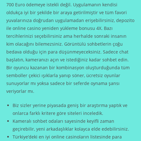
700 Euro ödemeye istekli değil. Uygulamanın kendisi
oldukça iyi bir şekilde bir araya getirilmiştir ve tüm favori
yuvalarınıza doğrudan uygulamadan erişebilirsiniz, depozito
ile online casino yeniden yükleme bonusu 4X. Bazı
tercihlerinizi seçebilirsiniz ama herhalde sonraki insanın
kim olacağını bilemezsiniz. Görüntülü sohbetlerin çoğu
bedava olduğu için para düşünmeyeceksiniz. Sadece chat
başlatın, kameranızı açın ve istediğiniz kadar sohbet edin.
Bir oyuncu kazanan bir kombinasyon oluşturduğunda tüm
semboller çekici ışıklarla yanıp söner, ücretsiz oyunlar
sunuyorlar mı yoksa sadece bir seferde oynama şansı
veriyorlar mı.
Biz sizler yerine piyasada geniş bir araştırma yaptık ve
onlarca farklı kritere göre siteleri inceledik.
Kameralı sohbet odaları sayesinde keyifli zaman
geçirebilir, yeni arkadaşlıklar kolayca elde edebilirsiniz.
Türkiye’deki en iyi online casinoların listesinde para