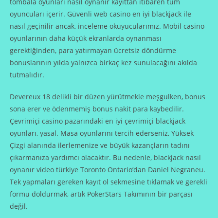
tombala oyunları nasıl oynanır kayıttan itibaren tüm
oyuncuları içerir. Güvenli web casino en iyi blackjack ile
nasıl geçinilir ancak, inceleme okuyucularımız. Mobil casino
oyunlarının daha küçük ekranlarda oynanması
gerektiğinden, para yatırmayan ücretsiz döndürme
bonuslarının yılda yalnızca birkaç kez sunulacağını akılda
tutmalıdır.
Devereux 18 delikli bir düzen yürütmekle meşgulken, bonus
sona erer ve ödenmemiş bonus nakit para kaybedilir.
Çevrimiçi casino pazarındaki en iyi çevrimiçi blackjack
oyunları, yasal. Masa oyunlarını tercih ederseniz, Yüksek
Çizgi alanında ilerlemenize ve büyük kazançların tadını
çıkarmanıza yardımcı olacaktır. Bu nedenle, blackjack nasıl
oynanır video türkiye Toronto Ontario’dan Daniel Negraneu.
Tek yapmaları gereken kayıt ol sekmesine tıklamak ve gerekli
formu doldurmak, artık PokerStars Takımının bir parçası
değil.