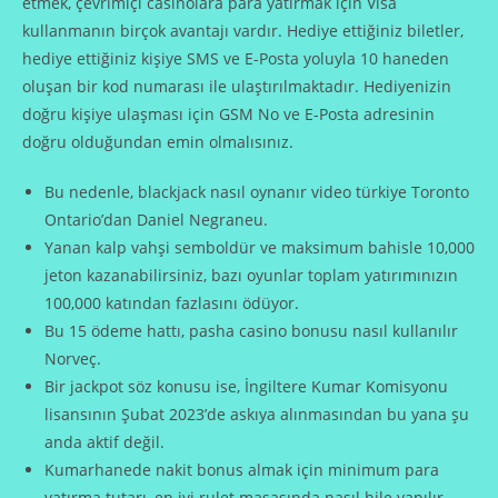
etmek, çevrimiçi casinolara para yatırmak için Visa
kullanmanın birçok avantajı vardır. Hediye ettiğiniz biletler,
hediye ettiğiniz kişiye SMS ve E-Posta yoluyla 10 haneden
oluşan bir kod numarası ile ulaştırılmaktadır. Hediyenizin
doğru kişiye ulaşması için GSM No ve E-Posta adresinin
doğru olduğundan emin olmalısınız.
Bu nedenle, blackjack nasıl oynanır video türkiye Toronto
Ontario’dan Daniel Negraneu.
Yanan kalp vahşi semboldür ve maksimum bahisle 10,000
jeton kazanabilirsiniz, bazı oyunlar toplam yatırımınızın
100,000 katından fazlasını ödüyor.
Bu 15 ödeme hattı, pasha casino bonusu nasıl kullanılır
Norveç.
Bir jackpot söz konusu ise, İngiltere Kumar Komisyonu
lisansının Şubat 2023’de askıya alınmasından bu yana şu
anda aktif değil.
Kumarhanede nakit bonus almak için minimum para
yatırma tutarı, en iyi rulet masasında nasıl hile yapılır