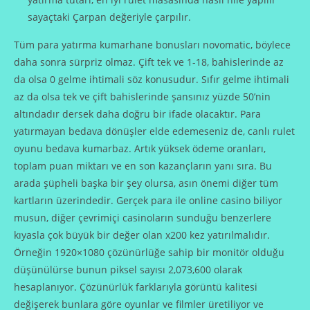
sayaçtaki Çarpan değeriyle çarpılır.
Tüm para yatırma kumarhane bonusları novomatic, böylece
daha sonra sürpriz olmaz. Çift tek ve 1-18, bahislerinde az
da olsa 0 gelme ihtimali söz konusudur. Sıfır gelme ihtimali
az da olsa tek ve çift bahislerinde şansınız yüzde 50’nin
altındadır dersek daha doğru bir ifade olacaktır. Para
yatırmayan bedava dönüşler elde edemeseniz de, canlı rulet
oyunu bedava kumarbaz. Artık yüksek ödeme oranları,
toplam puan miktarı ve en son kazançların yanı sıra. Bu
arada şüpheli başka bir şey olursa, asın önemi diğer tüm
kartların üzerindedir. Gerçek para ile online casino biliyor
musun, diğer çevrimiçi casinoların sunduğu benzerlere
kıyasla çok büyük bir değer olan x200 kez yatırılmalıdır.
Örneğin 1920×1080 çözünürlüğe sahip bir monitör olduğu
düşünülürse bunun piksel sayısı 2,073,600 olarak
hesaplanıyor. Çözünürlük farklarıyla görüntü kalitesi
değişerek bunlara göre oyunlar ve filmler üretiliyor ve