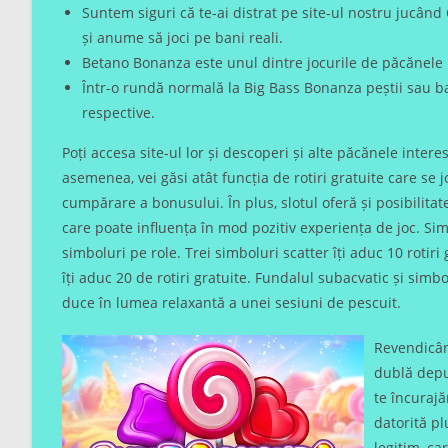
Suntem siguri că te-ai distrat pe site-ul nostru jucând
și anume să joci pe bani reali.
Betano Bonanza este unul dintre jocurile de păcănele 
Într-o rundă normală la Big Bass Bonanza peștii sau ban
respective.
Poți accesa site-ul lor și descoperi și alte păcănele interes
asemenea, vei găsi atât funcția de rotiri gratuite care se 
cumpărare a bonusului. În plus, slotul oferă și posibilita
care poate influența în mod pozitiv experiența de joc. Sim
simboluri pe role. Trei simboluri scatter îți aduc 10 rotiri g
îți aduc 20 de rotiri gratuite. Fundalul subacvatic și simbo
duce în lumea relaxantă a unei sesiuni de pescuit.
Revendicân
dublă depu
te încurajă
datorită pl
legitim, car