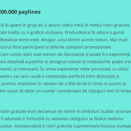
00.000 paylines
 îți apare în grup de 3, atunci slotul intră în modul rotiri gratuite.
ate înaltă, cu o grafică uluitoare. Producătorul îți aduce o gamă
ss Bonanza demo este, desigur, unul dintre aceste sloturi. Mai mult
rnizorul fiind participant la diferite campanii promoționale
i care conțin bani este extrem de fascinantă și poate fi o experiență
nea detaliată a peștilor și designul colorat al simbolurilor poate cre
dinamic și interesant. În urma experienței mele personale cu slotul
entru cei care caută o combinație perfectă între distracție și
n premiu important în valoare de 2.000 de lei în timp ce jucam la
am reușit să obțin un număr considerabil de câștiguri mici în timp
rotiri gratuite este declanșat de minim 4 simboluri Scatter oriunde
fi adunată și înmulțită cu valoarea câștigului la finalul modului
Scatter. Acestea oferă 5 rotiri gratuite suplimentare.Funcția Cumpă