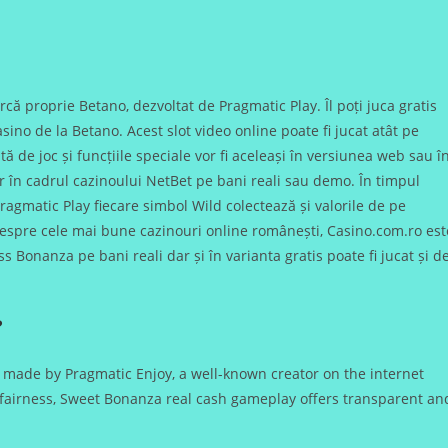
ă proprie Betano, dezvoltat de Pragmatic Play. Îl poți juca gratis
sino de la Betano. Acest slot video online poate fi jucat atât pe
ă de joc și funcțiile speciale vor fi aceleași în versiunea web sau î
ar în cadrul cazinoului NetBet pe bani reali sau demo. În timpul
ragmatic Play fiecare simbol Wild colectează și valorile de pe
despre cele mai bune cazinouri online românești, Casino.com.ro est
Bonanza pe bani reali dar și în varianta gratis poate fi jucat și d
?
e made by Pragmatic Enjoy, a well-known creator on the internet
 fairness, Sweet Bonanza real cash gameplay offers transparent an