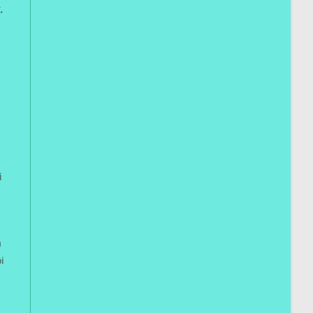
,
e
i
a
i