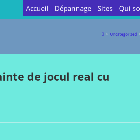
Accueil
Dépannage
Sites
Qui s
>
Uncategorized
inte de jocul real cu