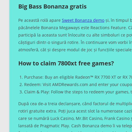
Big Bass Bonanza gratis
Pe această rolă apare
Sweet Bonanza demo
și, în timpul 
păcănelele Bonanza Megaways este Reactions Feature. Cân
participă la aceasta sunt înlocuite cu alte simboluri ce p
câștiguri dintr-o singură rotire. În continuare vom vorbi 
atmosferă, cât și despre modul de joc și funcțiile speciale
How to claim 7800xt free games?
Purchase: Buy an eligible Radeon™ RX 7700 XT or RX 7
Redeem: Visit AMDRewards.com and enter your coupo
Claim & Play: Follow the steps to redeem your games, 
După cea de-a treia declanșare, când factorul de multipli
rotiri gratuite extra. Poți juca acest slot la numeroase c
care se numără Luck Casino, Mr.Bit Casino, Frank Casino ș
lansată de Pragmatic Play. Cash Bonanza demo îi va teleport