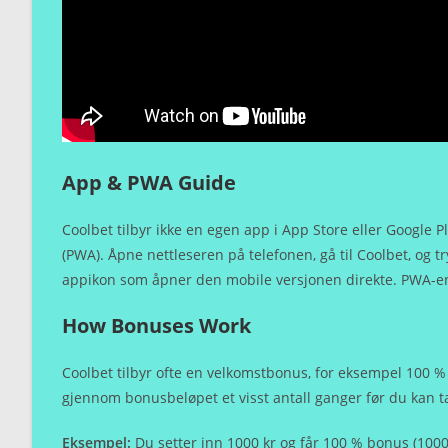
App & PWA Guide
Coolbet tilbyr ikke en egen app i App Store eller Google 
(PWA). Åpne nettleseren på telefonen, gå til Coolbet, og t
appikon som åpner den mobile versjonen direkte. PWA-en s
How Bonuses Work
Coolbet tilbyr ofte en velkomstbonus, for eksempel 100 %
gjennom bonusbeløpet et visst antall ganger før du kan ta
Eksempel:
Du setter inn 1000 kr og får 100 % bonus (1000