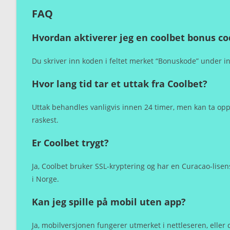
FAQ
Hvordan aktiverer jeg en coolbet bonus co
Du skriver inn koden i feltet merket “Bonuskode” under i
Hvor lang tid tar et uttak fra Coolbet?
Uttak behandles vanligvis innen 24 timer, men kan ta opp
raskest.
Er Coolbet trygt?
Ja, Coolbet bruker SSL-kryptering og har en Curacao-lise
i Norge.
Kan jeg spille på mobil uten app?
Ja, mobilversjonen fungerer utmerket i nettleseren, eller