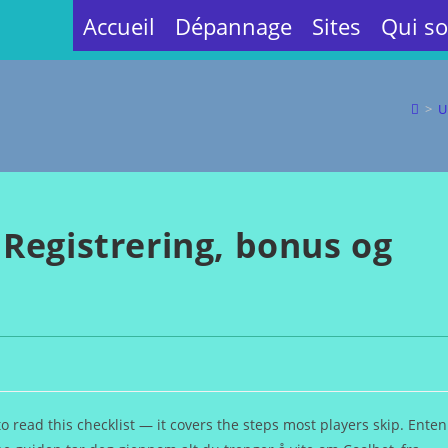
Accueil
Dépannage
Sites
Qui s
>
U
 Registrering, bonus og
to read this checklist — it covers the steps most players skip. Enten