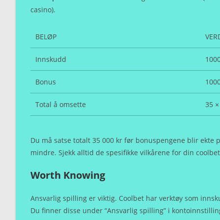
casino).
BELØP
VER
Innskudd
1000
Bonus
1000
Total å omsette
35 ×
Du må satse totalt 35 000 kr før bonuspengene blir ekte p
mindre. Sjekk alltid de spesifikke vilkårene for din coolb
Worth Knowing
Ansvarlig spilling er viktig. Coolbet har verktøy som inn
Du finner disse under “Ansvarlig spilling” i kontoinnstilli