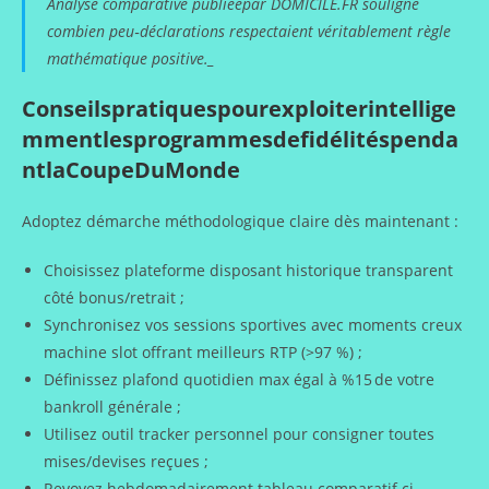
Analyse comparative publiéepar DOMICILE.FR souligne
combien peu‐déclarations respectaient véritablement règle
mathématique positive._
Conseilspratiquespourexploiterintellige
mmentlesprogrammesdefidélitéspenda
ntlaCoupeDuMonde
Adoptez démarche méthodologique claire dès maintenant :
Choisissez plateforme disposant historique transparent
côté bonus/retrait ;
Synchronisez vos sessions sportives avec moments creux
machine slot offrant meilleurs RTP (>97 %) ;
Définissez plafond quotidien max égal à %15 de votre
bankroll générale ;
Utilisez outil tracker personnel pour consigner toutes
mises/devises reçues ;
Revoyez hebdomadairement tableau comparatif ci‐