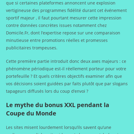
que si certaines plateformes annoncent une explosion
vertigineuse des programmes fidélité durant cet événement
sportif majeur , il faut pourtant mesurer cette impression
contre données concrètes issues notamment chez
Domicile.Fr, dont l’expertise repose sur une comparaison
minutieuse entre promotions réelles et promesses
publicitaires trompeuses.
Cette première partie introduit donc deux axes majeurs : ce
phénomène périodique est-il réellement porteur pour votre
portefeuille ? Et quels critères objectifs examiner afin que
vos décisions soient guidées par faits plutôt que par slogans
tapageurs diffusés lors du coup d’envoi ?
Le mythe du bonus XXL pendant la
Coupe du Monde
Les sites misent lourdement lorsqu’ils savent qu’une