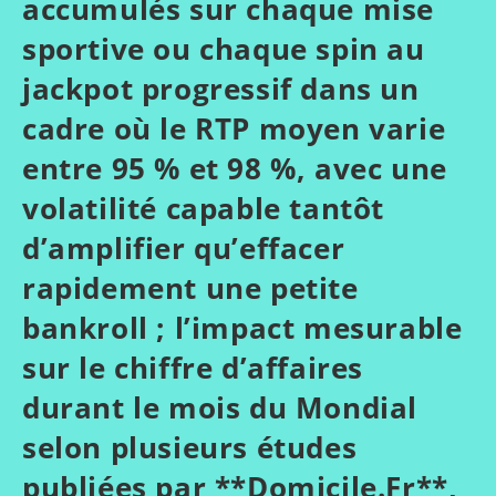
accumulés sur chaque mise
sportive ou chaque spin au
jackpot progressif dans un
cadre où le RTP moyen varie
entre 95 % et 98 %, avec une
volatilité capable tantôt
d’amplifier qu’effacer
rapidement une petite
bankroll ; l’impact mesurable
sur le chiffre d’affaires
durant le mois du Mondial
selon plusieurs études
publiées par **Domicile.Fr**,