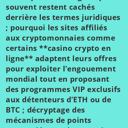
souvent restent cachés
derrière les termes juridiques
; pourquoi les sites affiliés
aux cryptomonnaies comme
certains **casino crypto en
ligne** adaptent leurs offres
pour exploiter l’engouement
mondial tout en proposant
des programmes VIP exclusifs
aux détenteurs d’ETH ou de
BTC ; décryptage des
mécanismes de points