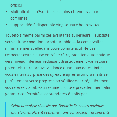
officiel
Multiplicateur x2sur tousles gains obtenus via paris
combinés
Support dédié disponible vingt‑quatre heures/24h
Toutefois même parmi ces avantages supérieurs il subsiste
souventune condition incontournable — la conservation
minimale mensuelle­dans votre compte actif.Ne pas
respecter cette clause entraîne rétrogradation automatique
vers niveau inférieur réduisant drastiquement vos retours
potentiels.Faire preuve vigilance quant aux dates limites
vous évitera surprise désagréable après avoir cru maîtriser
parfaitement votre progression.Vérifiez donc régulièrement
vos relevés via tableau résumé proposé précédemment afin
garantir conformité avec standards établis.par
Selon l« analyse réalisée par Domicile.Fr, seules quelques
plateformes offrent réellement une conversion transparente