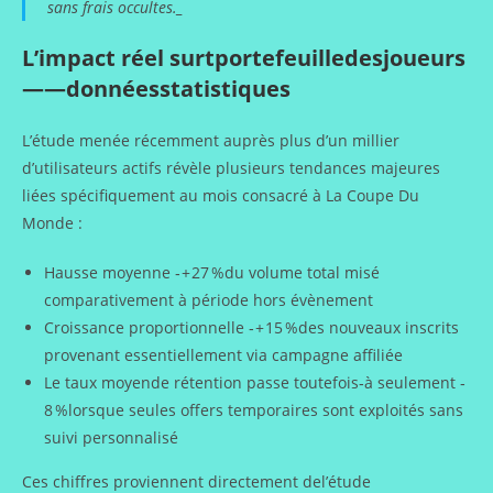
sans frais occultes._
L’impact réel surtportefeuilledesjoueurs
——donnéesstatistiques
L’étude menée récemment auprès plus d’un millier
d’utilisateurs actifs révèle plusieurs tendances majeures
liées spécifiquement au mois consacré à La Coupe Du
Monde :
Hausse moyenne ‑ + 27 %du volume total misé
comparativement à période hors évènement
Croissance proportionnelle ‑ + 15 %des nouveaux inscrits
provenant essentiellement via campagne affiliée
Le taux moyende rétention passe toutefois‐à seulement ‑
8 %lorsque seules offers temporaires sont exploités sans
suivi personnalisé
Ces chiffres proviennent directement del’étude