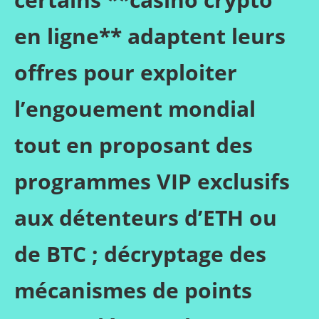
en ligne** adaptent leurs
offres pour exploiter
l’engouement mondial
tout en proposant des
programmes VIP exclusifs
aux détenteurs d’ETH ou
de BTC ; décryptage des
mécanismes de points