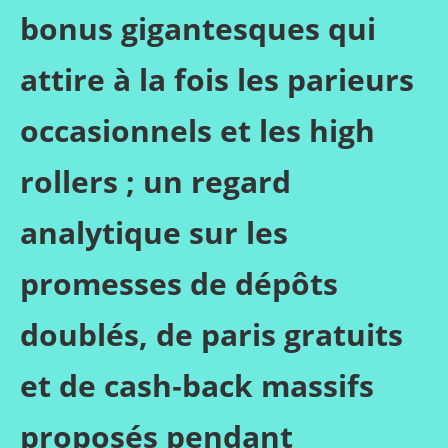
bonus gigantesques qui
attire à la fois les parieurs
occasionnels et les high
rollers ; un regard
analytique sur les
promesses de dépôts
doublés, de paris gratuits
et de cash‑back massifs
proposés pendant