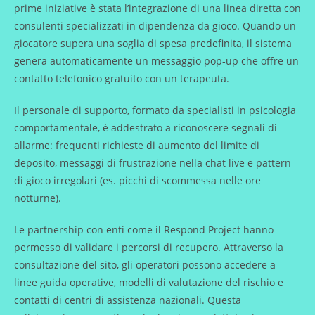
prime iniziative è stata l’integrazione di una linea diretta con
consulenti specializzati in dipendenza da gioco. Quando un
giocatore supera una soglia di spesa predefinita, il sistema
genera automaticamente un messaggio pop‑up che offre un
contatto telefonico gratuito con un terapeuta.
Il personale di supporto, formato da specialisti in psicologia
comportamentale, è addestrato a riconoscere segnali di
allarme: frequenti richieste di aumento del limite di
deposito, messaggi di frustrazione nella chat live e pattern
di gioco irregolari (es. picchi di scommessa nelle ore
notturne).
Le partnership con enti come il Respond Project hanno
permesso di validare i percorsi di recupero. Attraverso la
consultazione del sito, gli operatori possono accedere a
linee guida operative, modelli di valutazione del rischio e
contatti di centri di assistenza nazionali. Questa