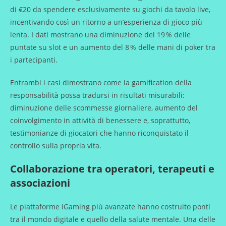
di €20 da spendere esclusivamente su giochi da tavolo live,
incentivando così un ritorno a un’esperienza di gioco più
lenta. I dati mostrano una diminuzione del 19 % delle
puntate su slot e un aumento del 8 % delle mani di poker tra
i partecipanti.
Entrambi i casi dimostrano come la gamification della
responsabilità possa tradursi in risultati misurabili:
diminuzione delle scommesse giornaliere, aumento del
coinvolgimento in attività di benessere e, soprattutto,
testimonianze di giocatori che hanno riconquistato il
controllo sulla propria vita.
Collaborazione tra operatori, terapeuti e
associazioni
Le piattaforme iGaming più avanzate hanno costruito ponti
tra il mondo digitale e quello della salute mentale. Una delle