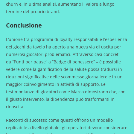
churn e, in ultima analisi, aumentano il valore a lungo
termine del proprio brand.
Conclusione
L’unione tra programmi di loyalty responsabili e l’esperienza
dei giochi da tavolo ha aperto una nuova via di uscita per
numerosi giocatori problematici. Attraverso casi concreti –
da “Punti per pause” a “Badge di benessere” – è possibile
vedere come la gamification della salute possa tradursi in
riduzioni significative delle scommesse giornaliere e in un
maggior coinvolgimento in attività di supporto. Le
testimonianze di giocatori come Marco dimostrano che, con
il giusto intervento, la dipendenza può trasformarsi in
rinascita.
Racconti di successo come questi offrono un modello
replicabile a livello globale: gli operatori devono considerare