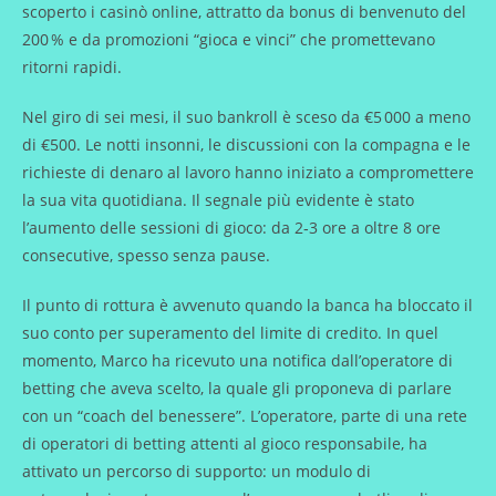
scoperto i casinò online, attratto da bonus di benvenuto del
200 % e da promozioni “gioca e vinci” che promettevano
ritorni rapidi.
Nel giro di sei mesi, il suo bankroll è sceso da €5 000 a meno
di €500. Le notti insonni, le discussioni con la compagna e le
richieste di denaro al lavoro hanno iniziato a compromettere
la sua vita quotidiana. Il segnale più evidente è stato
l’aumento delle sessioni di gioco: da 2‑3 ore a oltre 8 ore
consecutive, spesso senza pause.
Il punto di rottura è avvenuto quando la banca ha bloccato il
suo conto per superamento del limite di credito. In quel
momento, Marco ha ricevuto una notifica dall’operatore di
betting che aveva scelto, la quale gli proponeva di parlare
con un “coach del benessere”. L’operatore, parte di una rete
di operatori di betting attenti al gioco responsabile, ha
attivato un percorso di supporto: un modulo di