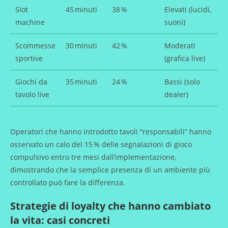
Slot
45 minuti
38 %
Elevati (lucidi,
machine
suoni)
Scommesse
30 minuti
42 %
Moderati
sportive
(grafica live)
Giochi da
35 minuti
24 %
Bassi (solo
tavolo live
dealer)
Operatori che hanno introdotto tavoli “responsabili” hanno
osservato un calo del 15 % delle segnalazioni di gioco
compulsivo entro tre mesi dall’implementazione,
dimostrando che la semplice presenza di un ambiente più
controllato può fare la differenza.
Strategie di loyalty che hanno cambiato
la vita: casi concreti