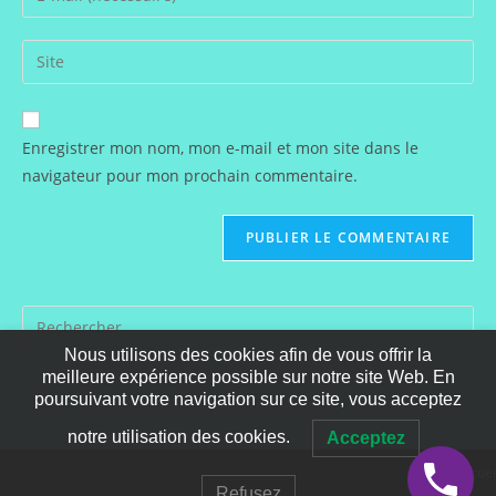
or
your
username
email
Saisir
to
address
l’URL
comment
to
de
comment
votre
Enregistrer mon nom, mon e-mail et mon site dans le
site
navigateur pour mon prochain commentaire.
(facultatif)
Nous utilisons des cookies afin de vous offrir la
meilleure expérience possible sur notre site Web. En
poursuivant votre navigation sur ce site, vous acceptez
notre utilisation des cookies.
Acceptez
Accuei
Refusez