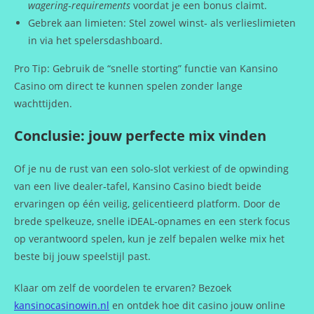
wagering‑requirements
voordat je een bonus claimt.
Gebrek aan limieten: Stel zowel winst‑ als verlieslimieten
in via het spelersdashboard.
Pro Tip: Gebruik de “snelle storting” functie van Kansino
Casino om direct te kunnen spelen zonder lange
wachttijden.
Conclusie: jouw perfecte mix vinden
Of je nu de rust van een solo‑slot verkiest of de opwinding
van een live dealer‑tafel, Kansino Casino biedt beide
ervaringen op één veilig, gelicentieerd platform. Door de
brede spelkeuze, snelle iDEAL‑opnames en een sterk focus
op verantwoord spelen, kun je zelf bepalen welke mix het
beste bij jouw speelstijl past.
Klaar om zelf de voordelen te ervaren? Bezoek
kansinocasinowin.nl
en ontdek hoe dit casino jouw online