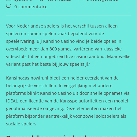
de
publiée :
category:
Commentaires
0 commentaire
la
de
publication :
la
publication :
Voor Nederlandse spelers is het verschil tussen alleen
spelen en samen spelen vaak bepalend voor de
speelervaring. Bij Kansino Casino vind je beide opties in
overvloed: meer dan 800 games, variërend van klassieke
videoslots tot een uitgebreid live casino‑aanbod. Maar welke
variant past het beste bij jouw speelstijl?
Kansinocasinowin.nl biedt een helder overzicht van de
belangrijkste verschillen. In vergelijking met andere
platforms blinkt Kansino Casino uit door snelle opnames via
iDEAL, een licentie van de Kansspelautoriteit en een mobiel
geoptimaliseerde omgeving. Deze elementen maken het
platform bijzonder aantrekkelijk voor zowel solospelers als
sociale spelers.