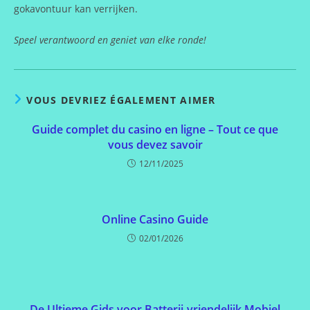
gokavontuur kan verrijken.
Speel verantwoord en geniet van elke ronde!
VOUS DEVRIEZ ÉGALEMENT AIMER
Guide complet du casino en ligne – Tout ce que
vous devez savoir
12/11/2025
Online Casino Guide
02/01/2026
De Ultieme Gids voor Batterij‑vriendelijk Mobiel