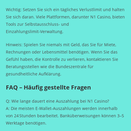
Wichtig: Setzen Sie sich ein tägliches Verlustlimit und halten
Sie sich daran. Viele Plattformen, darunter N1 Casino, bieten
Tools zur Selbstausschluss‑ und
Einzahlungslimit‑Verwaltung.
Hinweis: Spielen Sie niemals mit Geld, das Sie für Miete,
Rechnungen oder Lebensmittel benötigen. Wenn Sie das
Gefühl haben, die Kontrolle zu verlieren, kontaktieren Sie
Beratungsstellen wie die Bundeszentrale für
gesundheitliche Aufklärung.
FAQ – Häufig gestellte Fragen
Q: Wie lange dauert eine Auszahlung bei N1 Casino?
A: Die meisten E‑Wallet‑Auszahlungen werden innerhalb
von 24 Stunden bearbeitet. Banküberweisungen können 3–5
Werktage benötigen.