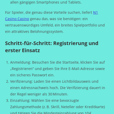
allen gängigen Smartphones und Tablets.
Für Spieler, die genau diese Vorteile suchen, liefert
N1
Casino Casino
genau das, was sie benötigen: ein
vertrauenswürdiges Umfeld, ein breites Spielportfolio und
ein attraktives Belohnungssystem.
Schritt‑für‑Schritt: Registrierung und
erster Einsatz
Anmeldung: Besuchen Sie die Startseite, klicken Sie auf
„Registrieren“ und geben Sie Ihre E‑Mail-Adresse sowie
ein sicheres Passwort ein.
Verifizierung: Laden Sie einen Lichtbildausweis und
einen Adressnachweis hoch. Die Verifizierung dauert in
der Regel weniger als 30 Minuten.
Einzahlung: Wählen Sie eine bevorzugte
Zahlungsmethode (z. B. Skrill, Neteller oder Kreditkarte)
und tätigen Sie die Mindesteinzahlung von 10 €.