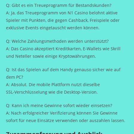
Q: Gibt es ein Treueprogramm für Bestandskunden?
A: Ja, das Treueprogramm von N1 Casino belohnt aktive
Spieler mit Punkten, die gegen Cashback, Freispiele oder
exklusive Events eingetauscht werden können.
Q: Welche Zahlungsmethoden werden unterstützt?
A: Das Casino akzeptiert Kreditkarten, E‑Wallets wie Skrill
und Neteller sowie einige Kryptowährungen.
Q: Ist das Spielen auf dem Handy genauso sicher wie auf
dem PC?
A: Absolut. Die mobile Plattform nutzt dieselbe
SSL‑Verschlüsselung wie die Desktop‑Version.
Q: Kann ich meine Gewinne sofort wieder einsetzen?
A: Nach erfolgreicher Verifizierung können Sie Gewinne
sofort für neue Einsätze verwenden oder auszahlen lassen.