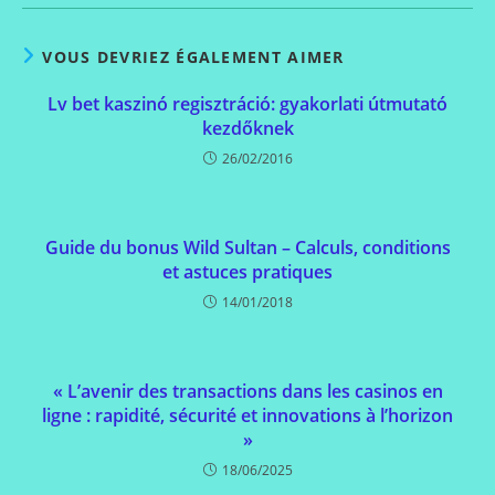
VOUS DEVRIEZ ÉGALEMENT AIMER
Lv bet kaszinó regisztráció: gyakorlati útmutató
kezdőknek
26/02/2016
Guide du bonus Wild Sultan – Calculs, conditions
et astuces pratiques
14/01/2018
« L’avenir des transactions dans les casinos en
ligne : rapidité, sécurité et innovations à l’horizon
»
18/06/2025