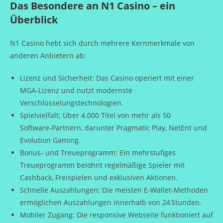
Das Besondere an N1 Casino – ein
Überblick
N1 Casino hebt sich durch mehrere Kernmerkmale von
anderen Anbietern ab:
Lizenz und Sicherheit: Das Casino operiert mit einer
MGA‑Lizenz und nutzt modernste
Verschlüsselungstechnologien.
Spielvielfalt: Über 4.000 Titel von mehr als 50
Software‑Partnern, darunter Pragmatic Play, NetEnt und
Evolution Gaming.
Bonus‑ und Treueprogramm: Ein mehrstufiges
Treueprogramm belohnt regelmäßige Spieler mit
Cashback, Freispielen und exklusiven Aktionen.
Schnelle Auszahlungen: Die meisten E‑Wallet‑Methoden
ermöglichen Auszahlungen innerhalb von 24 Stunden.
Mobiler Zugang: Die responsive Webseite funktioniert auf