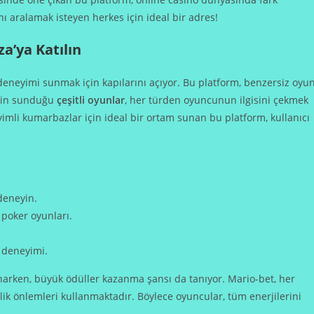
 aralamak isteyen herkes için ideal bir adres!
a’ya Katılın
deneyimi sunmak için kapılarını açıyor. Bu platform, benzersiz oyu
t’in sunduğu
çeşitli oyunlar
, her türden oyuncunun ilgisini çekmek
mli kumarbazlar için ideal bir ortam sunan bu platform, kullanıcı
deneyin.
i poker oyunları.
 deneyimi.
narken, büyük ödüller kazanma şansı da tanıyor. Mario-bet, her
ik önlemleri kullanmaktadır. Böylece oyuncular, tüm enerjilerini