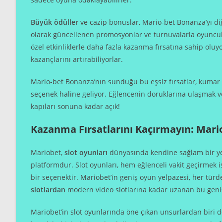
Büyük ödüller
ve cazip bonuslar, Mario-bet Bonanza’yı diğ
olarak güncellenen promosyonlar ve turnuvalarla oyuncular
özel etkinliklerle daha fazla kazanma fırsatına sahip olu
kazançlarını artırabiliyorlar.
Mario-bet Bonanza’nın sunduğu bu eşsiz fırsatlar, kumar
seçenek haline geliyor. Eğlencenin doruklarına ulaşmak v
kapıları sonuna kadar açık!
Kazanma Fırsatlarını Kaçırmayın: Mari
Mariobet,
slot oyunları
dünyasında kendine sağlam bir ye
platformdur. Slot oyunları, hem eğlenceli vakit geçirmek
bir seçenektir. Mariobet’in geniş oyun yelpazesi, her türd
slotlardan
modern video slotlarına kadar uzanan bu geniş 
Mariobet’in slot oyunlarında öne çıkan unsurlardan biri 