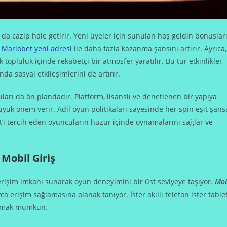
 da cazip hale getirir. Yeni üyeler için sunulan hoş geldin bonuslar
n
Mariobet yeni adresi
ile daha fazla kazanma şansını artırır. Ayrıca,
topluluk içinde rekabetçi bir atmosfer yaratılır. Bu tür etkinlikler,
da sosyal etkileşimlerini de artırır.
ları da ön plandadır. Platform, lisanslı ve denetlenen bir yapıya
üyük önem verir. Adil oyun politikaları sayesinde her spin eşit şans
’i tercih eden oyuncuların huzur içinde oynamalarını sağlar ve
Mobil Giriş
rişim imkanı sunarak oyun deneyimini bir üst seviyeye taşıyor.
Mob
ca erişim sağlamasına olanak tanıyor. İster akıllı telefon ister table
aşamak mümkün.