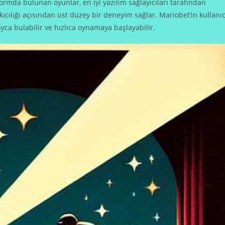
ormda bulunan oyunlar, en iyi yazılım sağlayıcıları tarafından
kıcılığı açısından üst düzey bir deneyim sağlar. Mariobet’in kullanıc
yca bulabilir ve hızlıca oynamaya başlayabilir.