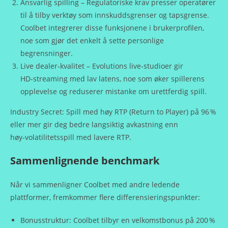
Ansvarlig spilling – Regulatoriske krav presser operatører
til å tilby verktøy som innskuddsgrenser og tapsgrense.
Coolbet integrerer disse funksjonene i brukerprofilen,
noe som gjør det enkelt å sette personlige
begrensninger.
Live dealer‑kvalitet – Evolutions live‑studioer gir
HD‑streaming med lav latens, noe som øker spillerens
opplevelse og reduserer mistanke om urettferdig spill.
Industry Secret: Spill med høy RTP (Return to Player) på 96 %
eller mer gir deg bedre langsiktig avkastning enn
høy‑volatilitetsspill med lavere RTP.
Sammenlignende benchmark
Når vi sammenligner Coolbet med andre ledende
plattformer, fremkommer flere differensieringspunkter:
Bonusstruktur: Coolbet tilbyr en velkomstbonus på 200 %