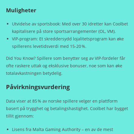
Muligheter
Utvidelse av sportsbook: Med over 30 idretter kan Coolbet
kapitalisere på store sportsarrangementer (OL, VM).
VIP‑program: Et skreddersydd lojalitetsprogram kan øke
spillerens levetidsverdi med 15‑20 %.
Did You Know? Spillere som benytter seg av VIP‑fordeler får
ofte raskere uttak og eksklusive bonuser, noe som kan øke
totalavkastningen betydelig.
Påvirkningsvurdering
Data viser at 85 % av norske spillere velger en plattform
basert på trygghet og betalingshastighet. Coolbet har bygget
tillit gjennom:
Lisens fra Malta Gaming Authority – en av de mest