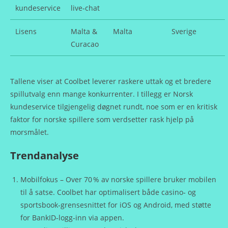
kundeservice
live‑chat
Lisens
Malta &
Malta
Sverige
Curacao
Tallene viser at Coolbet leverer raskere uttak og et bredere
spillutvalg enn mange konkurrenter. I tillegg er Norsk
kundeservice tilgjengelig døgnet rundt, noe som er en kritisk
faktor for norske spillere som verdsetter rask hjelp på
morsmålet.
Trendanalyse
Mobilfokus – Over 70 % av norske spillere bruker mobilen
til å satse. Coolbet har optimalisert både casino‑ og
sportsbook‑grensesnittet for iOS og Android, med støtte
for BankID‑logg‑inn via appen.