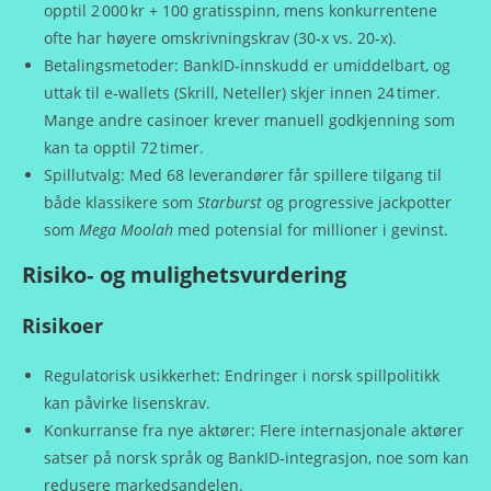
opptil 2 000 kr + 100 gratisspinn, mens konkurrentene
ofte har høyere omskrivningskrav (30‑x vs. 20‑x).
Betalingsmetoder: BankID‑innskudd er umiddelbart, og
uttak til e‑wallets (Skrill, Neteller) skjer innen 24 timer.
Mange andre casinoer krever manuell godkjenning som
kan ta opptil 72 timer.
Spillutvalg: Med 68 leverandører får spillere tilgang til
både klassikere som
Starburst
og progressive jackpotter
som
Mega Moolah
med potensial for millioner i gevinst.
Risiko‑ og mulighetsvurdering
Risikoer
Regulatorisk usikkerhet: Endringer i norsk spillpolitikk
kan påvirke lisenskrav.
Konkurranse fra nye aktører: Flere internasjonale aktører
satser på norsk språk og BankID‑integrasjon, noe som kan
redusere markedsandelen.