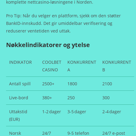
komplette nettcasino‑løsningene i Norden.
Pro Tip: Når du velger en plattform, sjekk om den støtter
BankID‑innskudd. Det gir umiddelbar verifisering og
reduserer ventetiden ved uttak.
Nøkkelindikatorer og ytelse
INDIKATOR
COOLBET
KONKURRENT
KONKURRENT
CASINO
A
B
Antall spill
2500+
1800
2100
Live‑bord
380+
250
300
Uttakstid
1‑2 dager
3‑5 dager
2‑4 dager
(EUR)
Norsk
24/7
9‑5 telefon
24/7 e‑post