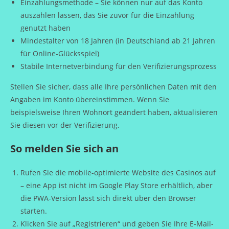
Einzahlungsmethode – Sie können nur auf das Konto
auszahlen lassen, das Sie zuvor für die Einzahlung
genutzt haben
Mindestalter von 18 Jahren (in Deutschland ab 21 Jahren
für Online-Glücksspiel)
Stabile Internetverbindung für den Verifizierungsprozess
Stellen Sie sicher, dass alle Ihre persönlichen Daten mit den
Angaben im Konto übereinstimmen. Wenn Sie
beispielsweise Ihren Wohnort geändert haben, aktualisieren
Sie diesen vor der Verifizierung.
So melden Sie sich an
Rufen Sie die mobile-optimierte Website des Casinos auf
– eine App ist nicht im Google Play Store erhältlich, aber
die PWA-Version lässt sich direkt über den Browser
starten.
Klicken Sie auf „Registrieren“ und geben Sie Ihre E-Mail-