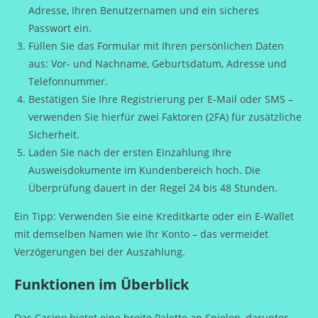
Adresse, Ihren Benutzernamen und ein sicheres
Passwort ein.
Füllen Sie das Formular mit Ihren persönlichen Daten
aus: Vor- und Nachname, Geburtsdatum, Adresse und
Telefonnummer.
Bestätigen Sie Ihre Registrierung per E-Mail oder SMS –
verwenden Sie hierfür zwei Faktoren (2FA) für zusätzliche
Sicherheit.
Laden Sie nach der ersten Einzahlung Ihre
Ausweisdokumente im Kundenbereich hoch. Die
Überprüfung dauert in der Regel 24 bis 48 Stunden.
Ein Tipp: Verwenden Sie eine Kreditkarte oder ein E-Wallet
mit demselben Namen wie Ihr Konto – das vermeidet
Verzögerungen bei der Auszahlung.
Funktionen im Überblick
Das Casino bietet eine breite Palette an Spielen, darunter