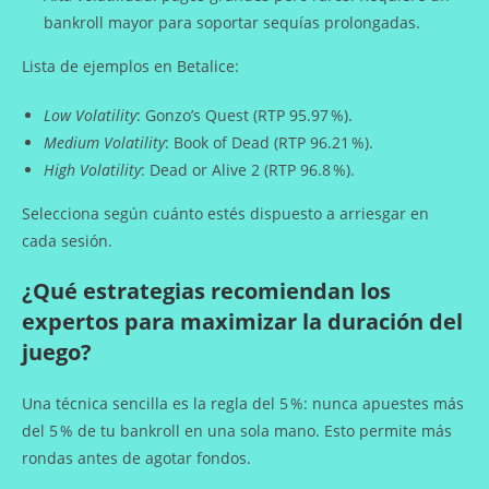
bankroll mayor para soportar sequías prolongadas.
Lista de ejemplos en Betalice:
Low Volatility
: Gonzo’s Quest (RTP 95.97 %).
Medium Volatility
: Book of Dead (RTP 96.21 %).
High Volatility
: Dead or Alive 2 (RTP 96.8 %).
Selecciona según cuánto estés dispuesto a arriesgar en
cada sesión.
¿Qué estrategias recomiendan los
expertos para maximizar la duración del
juego?
Una técnica sencilla es la regla del 5 %: nunca apuestes más
del 5 % de tu bankroll en una sola mano. Esto permite más
rondas antes de agotar fondos.