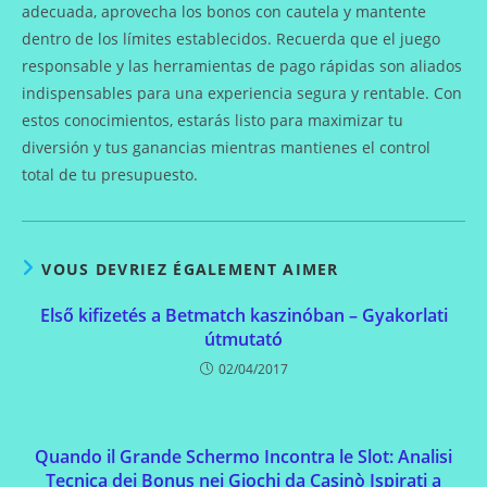
adecuada, aprovecha los bonos con cautela y mantente
dentro de los límites establecidos. Recuerda que el juego
responsable y las herramientas de pago rápidas son aliados
indispensables para una experiencia segura y rentable. Con
estos conocimientos, estarás listo para maximizar tu
diversión y tus ganancias mientras mantienes el control
total de tu presupuesto.
VOUS DEVRIEZ ÉGALEMENT AIMER
Első kifizetés a Betmatch kaszinóban – Gyakorlati
útmutató
02/04/2017
Quando il Grande Schermo Incontra le Slot: Analisi
Tecnica dei Bonus nei Giochi da Casinò Ispirati a