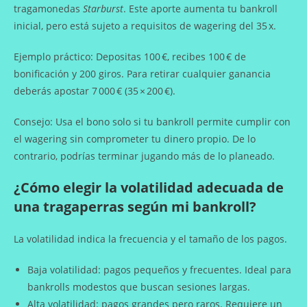
tragamonedas
Starburst
. Este aporte aumenta tu bankroll
inicial, pero está sujeto a requisitos de wagering del 35 x.
Ejemplo práctico: Depositas 100 €, recibes 100 € de
bonificación y 200 giros. Para retirar cualquier ganancia
deberás apostar 7 000 € (35 × 200 €).
Consejo: Usa el bono solo si tu bankroll permite cumplir con
el wagering sin comprometer tu dinero propio. De lo
contrario, podrías terminar jugando más de lo planeado.
¿Cómo elegir la volatilidad adecuada de
una tragaperras según mi bankroll?
La volatilidad indica la frecuencia y el tamaño de los pagos.
Baja volatilidad: pagos pequeños y frecuentes. Ideal para
bankrolls modestos que buscan sesiones largas.
Alta volatilidad: pagos grandes pero raros. Requiere un