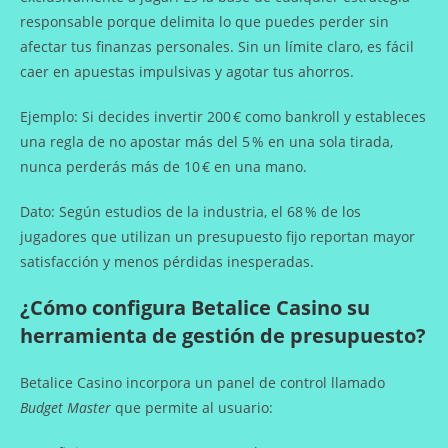
responsable porque delimita lo que puedes perder sin
afectar tus finanzas personales. Sin un límite claro, es fácil
caer en apuestas impulsivas y agotar tus ahorros.
Ejemplo: Si decides invertir 200 € como bankroll y estableces
una regla de no apostar más del 5 % en una sola tirada,
nunca perderás más de 10 € en una mano.
Dato: Según estudios de la industria, el 68 % de los
jugadores que utilizan un presupuesto fijo reportan mayor
satisfacción y menos pérdidas inesperadas.
¿Cómo configura Betalice Casino su
herramienta de gestión de presupuesto?
Betalice Casino incorpora un panel de control llamado
Budget Master
que permite al usuario: