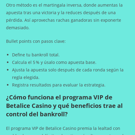
Otro método es el martingala inversa, donde aumentas la
apuesta tras una victoria y la reduces después de una
pérdida. Así aprovechas rachas ganadoras sin exponerte
demasiado.
Bullet points con pasos clave:
Define tu bankroll total.
Calcula el 5 % y úsalo como apuesta base.
Ajusta la apuesta solo después de cada ronda según la
regla elegida.
Registra resultados para evaluar la estrategia.
¿Cómo funciona el programa VIP de
Betalice Casino y qué beneficios trae al
control del bankroll?
El programa VIP de Betalice Casino premia la lealtad con