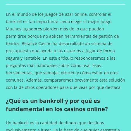
de
publication :
la
publication :
En el mundo de los juegos de azar online, controlar el
bankroll es tan importante como elegir el mejor juego.
Muchos jugadores pierden más de lo que pueden
permitirse porque no aplican herramientas de gestión de
fondos. Betalice Casino ha desarrollado un sistema de
presupuesto que ayuda a los usuarios a jugar de forma
segura y rentable. En este artículo responderemos a las
preguntas más habituales sobre cómo usar esas
herramientas, qué ventajas ofrecen y cómo evitar errores
comunes. Además, compararemos brevemente esta solución
con la de otros operadores para que veas por qué destaca.
¿Qué es un bankroll y por qué es
fundamental en los casinos online?
Un bankroll es la cantidad de dinero que destinas
exclusivamente a jugar. Es la base de cualquier estrategia