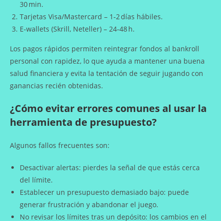
30 min.
Tarjetas Visa/Mastercard – 1‑2 días hábiles.
E‑wallets (Skrill, Neteller) – 24‑48 h.
Los pagos rápidos permiten reintegrar fondos al bankroll
personal con rapidez, lo que ayuda a mantener una buena
salud financiera y evita la tentación de seguir jugando con
ganancias recién obtenidas.
¿Cómo evitar errores comunes al usar la
herramienta de presupuesto?
Algunos fallos frecuentes son:
Desactivar alertas: pierdes la señal de que estás cerca
del límite.
Establecer un presupuesto demasiado bajo: puede
generar frustración y abandonar el juego.
No revisar los límites tras un depósito: los cambios en el