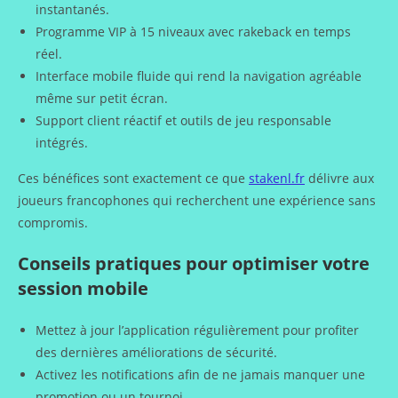
instantanés.
Programme VIP à 15 niveaux avec rakeback en temps
réel.
Interface mobile fluide qui rend la navigation agréable
même sur petit écran.
Support client réactif et outils de jeu responsable
intégrés.
Ces bénéfices sont exactement ce que
stakenl.fr
délivre aux
joueurs francophones qui recherchent une expérience sans
compromis.
Conseils pratiques pour optimiser votre
session mobile
Mettez à jour l’application régulièrement pour profiter
des dernières améliorations de sécurité.
Activez les notifications afin de ne jamais manquer une
promotion ou un tournoi.