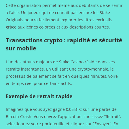
Cette organisation permet même aux débutants de se sentir
à l’aise. Un joueur qui ne connaît pas encore les Stake
Originals pourra facilement explorer les titres exclusifs
grâce aux icônes colorées et aux descriptions courtes.
Transactions crypto : rapidité et sécurité
sur mobile
L’un des atouts majeurs de Stake Casino réside dans ses
retraits instantanés. En utilisant une crypto‑monnaie, le
processus de paiement se fait en quelques minutes, voire
en temps réel pour certains actifs.
Exemple de retrait rapide
Imaginez que vous ayez gagné 0,05 BTC sur une partie de
Bitcoin Crash. Vous ouvrez l’application, choisissez “Retrait”,
sélectionnez votre portefeuille et cliquez sur “Envoyer”. En