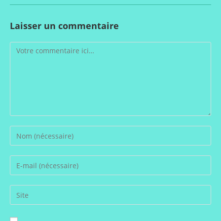
Laisser un commentaire
Comment
Enter
your
name
Enter
or
your
username
email
Saisir
to
address
l’URL
comment
to
de