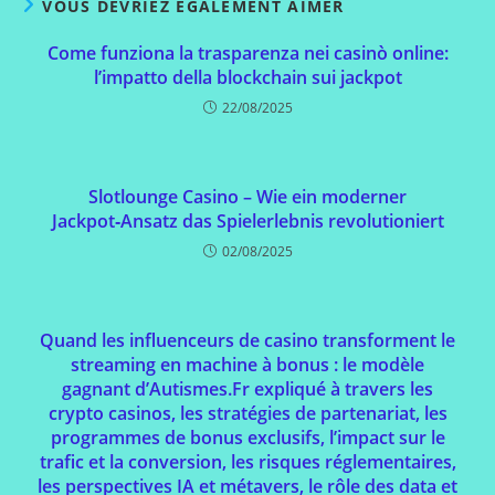
VOUS DEVRIEZ ÉGALEMENT AIMER
Come funziona la trasparenza nei casinò online:
l’impatto della blockchain sui jackpot
22/08/2025
Slotlounge Casino – Wie ein moderner
Jackpot‑Ansatz das Spielerlebnis revolutioniert
02/08/2025
Quand les influenceurs de casino transforment le
streaming en machine à bonus : le modèle
gagnant d’Autismes.Fr expliqué à travers les
crypto casinos, les stratégies de partenariat, les
programmes de bonus exclusifs, l’impact sur le
trafic et la conversion, les risques réglementaires,
les perspectives IA et métavers, le rôle des data et