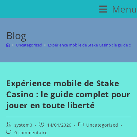
Skip
Menu
to
content
Blog
>
Uncategorized
>
Expérience mobile de Stake Casino : le guide comp
Expérience mobile de Stake
Casino : le guide complet pour
jouer en toute liberté
Auteur/autrice
Publication
Post
system0
14/04/2026
Uncategorized
de
publiée :
category:
Commentaires
0 commentaire
la