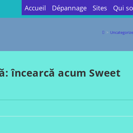
Accueil
Dépannage
Sites
Qui s
>
Uncategoriz
ză: încearcă acum Sweet