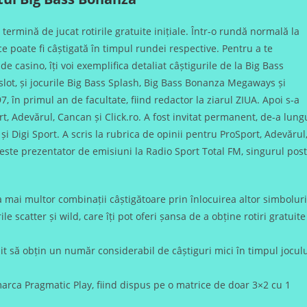
termină de jucat rotirile gratuite inițiale. Într-o rundă normală la
e poate fi câștigată în timpul rundei respective. Pentru a te
 de casino, îți voi exemplifica detaliat câștigurile de la Big Bass
lot, și jocurile Big Bass Splash, Big Bass Bonanza Megaways și
 în primul an de facultate, fiind redactor la ziarul ZIUA. Apoi s-a
t, Adevărul, Cancan și Click.ro. A fost invitat permanent, de-a lung
 și Digi Sport. A scris la rubrica de opinii pentru ProSport, Adevărul
 este prezentator de emisiuni la Radio Sport Total FM, singurul post
mai multor combinații câștigătoare prin înlocuirea altor simboluri
e scatter și wild, care îți pot oferi șansa de a obține rotiri gratuite
t să obțin un număr considerabil de câștiguri mici în timpul jocul
arca Pragmatic Play, fiind dispus pe o matrice de doar 3×2 cu 1