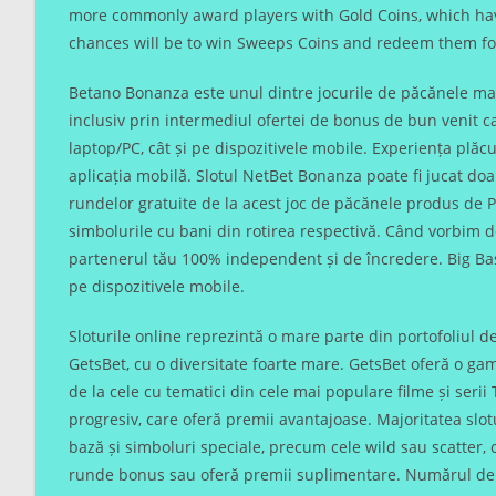
more commonly award players with Gold Coins, which have
chances will be to win Sweeps Coins and redeem them for
Betano Bonanza este unul dintre jocurile de păcănele marc
inclusiv prin intermediul ofertei de bonus de bun venit ca
laptop/PC, cât și pe dispozitivele mobile. Experiența plăcut
aplicația mobilă. Slotul NetBet Bonanza poate fi jucat do
rundelor gratuite de la acest joc de păcănele produs de P
simbolurile cu bani din rotirea respectivă. Când vorbim 
partenerul tău 100% independent și de încredere. Big Bass 
pe dispozitivele mobile.
Sloturile online reprezintă o mare parte din portofoliul d
GetsBet, cu o diversitate foarte mare. GetsBet oferă o gam
de la cele cu tematici din cele mai populare filme și serii T
progresiv, care oferă premii avantajoase. Majoritatea slot
bază și simboluri speciale, precum cele wild sau scatter,
runde bonus sau oferă premii suplimentare. Numărul de l