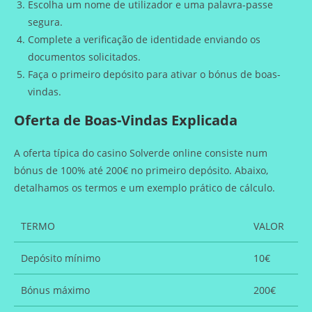
Escolha um nome de utilizador e uma palavra-passe
segura.
Complete a verificação de identidade enviando os
documentos solicitados.
Faça o primeiro depósito para ativar o bónus de boas-
vindas.
Oferta de Boas-Vindas Explicada
A oferta típica do casino Solverde online consiste num
bónus de 100% até 200€ no primeiro depósito. Abaixo,
detalhamos os termos e um exemplo prático de cálculo.
TERMO
VALOR
Depósito mínimo
10€
Bónus máximo
200€