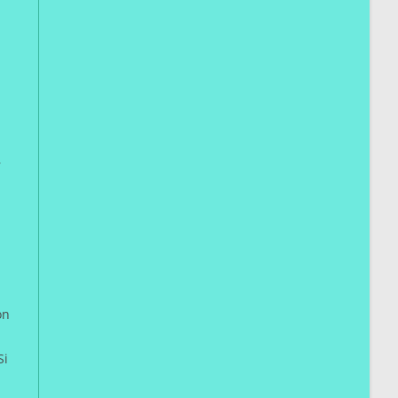
r
on
Si