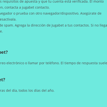
s requisitos de apuesta y que tu cuenta está verificada. El monto
n, contacta a jugabet contacto.
vegador o prueba con otro navegador/dispositivo. Asegúrate de
esactívala.
de spam. Agrega la dirección de Jugabet a tus contactos. Si no llega
e.
bet?
rreo electrónico o llamar por teléfono. El tiempo de respuesta suel
et?
ras del día, todos los días del año.