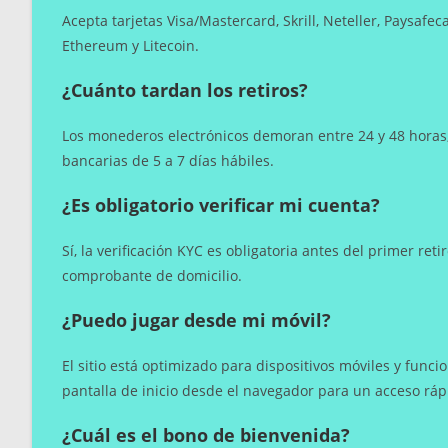
Acepta tarjetas Visa/Mastercard, Skrill, Neteller, Paysafe
Ethereum y Litecoin.
¿Cuánto tardan los retiros?
Los monederos electrónicos demoran entre 24 y 48 horas, l
bancarias de 5 a 7 días hábiles.
¿Es obligatorio verificar mi cuenta?
Sí, la verificación KYC es obligatoria antes del primer r
comprobante de domicilio.
¿Puedo jugar desde mi móvil?
El sitio está optimizado para dispositivos móviles y func
pantalla de inicio desde el navegador para un acceso ráp
¿Cuál es el bono de bienvenida?