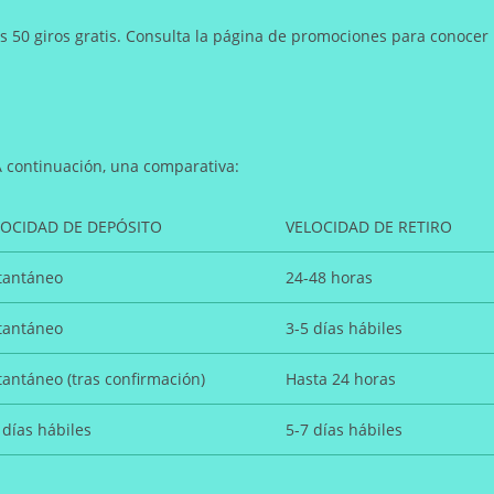
s 50 giros gratis. Consulta la página de promociones para conocer
 A continuación, una comparativa:
LOCIDAD DE DEPÓSITO
VELOCIDAD DE RETIRO
tantáneo
24-48 horas
tantáneo
3-5 días hábiles
tantáneo (tras confirmación)
Hasta 24 horas
 días hábiles
5-7 días hábiles