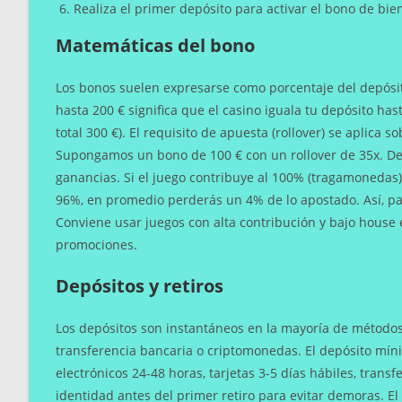
Realiza el primer depósito para activar el bono de bien
Matemáticas del bono
Los bonos suelen expresarse como porcentaje del depósi
hasta 200 € significa que el casino iguala tu depósito hast
total 300 €). El requisito de apuesta (rollover) se aplica 
Supongamos un bono de 100 € con un rollover de 35x. Deb
ganancias. Si el juego contribuye al 100% (tragamonedas)
96%, en promedio perderás un 4% de lo apostado. Así, par
Conviene usar juegos con alta contribución y bajo house 
promociones.
Depósitos y retiros
Los depósitos son instantáneos en la mayoría de métodos. 
transferencia bancaria o criptomonedas. El depósito míni
electrónicos 24-48 horas, tarjetas 3-5 días hábiles, transfe
identidad antes del primer retiro para evitar demoras. El