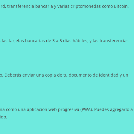
card, transferencia bancaria y varias criptomonedas como Bitcoin,
as tarjetas bancarias de 3 a 5 días hábiles, y las transferencias
etiro. Deberás enviar una copia de tu documento de identidad y un
iona como una aplicación web progresiva (PWA). Puedes agregarlo a 
ido.