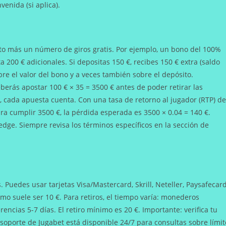
venida (si aplica).
to más un número de giros gratis. Por ejemplo, un bono del 100%
a 200 € adicionales. Si depositas 150 €, recibes 150 € extra (saldo
sobre el valor del bono y a veces también sobre el depósito.
erás apostar 100 € × 35 = 3500 € antes de poder retirar las
, cada apuesta cuenta. Con una tasa de retorno al jugador (RTP) de
a cumplir 3500 €, la pérdida esperada es 3500 × 0.04 = 140 €.
edge. Siempre revisa los términos específicos en la sección de
Puedes usar tarjetas Visa/Mastercard, Skrill, Neteller, Paysafecard
mo suele ser 10 €. Para retiros, el tiempo varía: monederos
rencias 5-7 días. El retiro mínimo es 20 €. Importante: verifica tu
 soporte de Jugabet está disponible 24/7 para consultas sobre límit