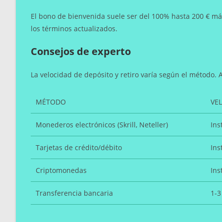
El bono de bienvenida suele ser del 100% hasta 200 € má
los términos actualizados.
Consejos de experto
La velocidad de depósito y retiro varía según el método.
MÉTODO
VE
Monederos electrónicos (Skrill, Neteller)
Ins
Tarjetas de crédito/débito
Ins
Criptomonedas
Ins
Transferencia bancaria
1-3