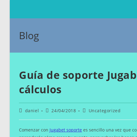
Skip
to
content
Blog
Guía de soporte Jugab
cálculos
Auteur/autrice
Publication
Post
daniel
24/04/2018
Uncategorized
de
publiée :
category:
la
publication :
Comenzar con
Jugabet soporte
es sencillo una vez que co