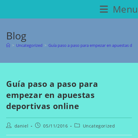
Skip
Menu
to
content
Blog
>
Uncategorized
>
Guía paso a paso para empezar en apuestas depo
Guía paso a paso para
empezar en apuestas
deportivas online
Auteur/autrice
Publication
Post
daniel
05/11/2016
Uncategorized
de
publiée :
category:
la