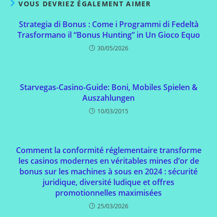
VOUS DEVRIEZ ÉGALEMENT AIMER
Strategia di Bonus : Come i Programmi di Fedeltà
Trasformano il “Bonus Hunting” in Un Gioco Equo
30/05/2026
Starvegas-Casino-Guide: Boni, Mobiles Spielen &
Auszahlungen
10/03/2015
Comment la conformité réglementaire transforme
les casinos modernes en véritables mines d’or de
bonus sur les machines à sous en 2024 : sécurité
juridique, diversité ludique et offres
promotionnelles maximisées
25/03/2026