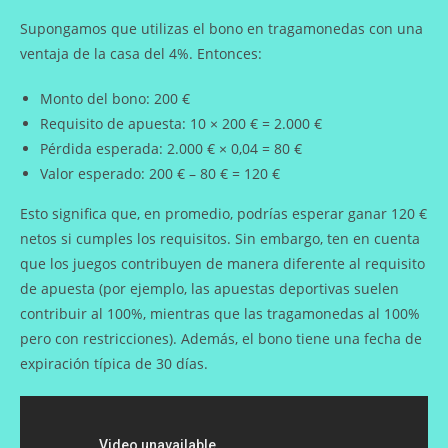
Supongamos que utilizas el bono en tragamonedas con una
ventaja de la casa del 4%. Entonces:
Monto del bono: 200 €
Requisito de apuesta: 10 × 200 € = 2.000 €
Pérdida esperada: 2.000 € × 0,04 = 80 €
Valor esperado: 200 € – 80 € = 120 €
Esto significa que, en promedio, podrías esperar ganar 120 €
netos si cumples los requisitos. Sin embargo, ten en cuenta
que los juegos contribuyen de manera diferente al requisito
de apuesta (por ejemplo, las apuestas deportivas suelen
contribuir al 100%, mientras que las tragamonedas al 100%
pero con restricciones). Además, el bono tiene una fecha de
expiración típica de 30 días.