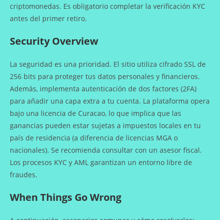
criptomonedas. Es obligatorio completar la verificación KYC
antes del primer retiro.
Security Overview
La seguridad es una prioridad. El sitio utiliza cifrado SSL de
256 bits para proteger tus datos personales y financieros.
Además, implementa autenticación de dos factores (2FA)
para añadir una capa extra a tu cuenta. La plataforma opera
bajo una licencia de Curacao, lo que implica que las
ganancias pueden estar sujetas a impuestos locales en tu
país de residencia (a diferencia de licencias MGA o
nacionales). Se recomienda consultar con un asesor fiscal.
Los procesos KYC y AML garantizan un entorno libre de
fraudes.
When Things Go Wrong