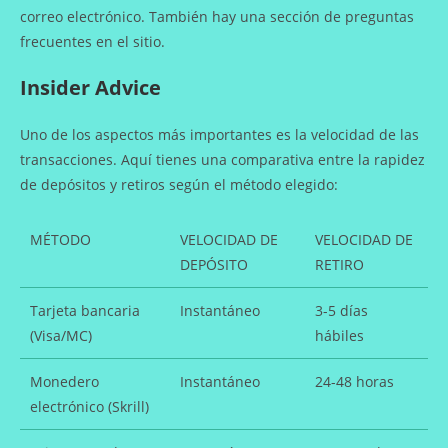
correo electrónico. También hay una sección de preguntas
frecuentes en el sitio.
Insider Advice
Uno de los aspectos más importantes es la velocidad de las
transacciones. Aquí tienes una comparativa entre la rapidez
de depósitos y retiros según el método elegido:
MÉTODO
VELOCIDAD DE
VELOCIDAD DE
DEPÓSITO
RETIRO
Tarjeta bancaria
Instantáneo
3-5 días
(Visa/MC)
hábiles
Monedero
Instantáneo
24-48 horas
electrónico (Skrill)