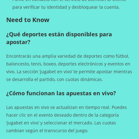
para verificar tu identidad y desbloquear la cuenta.
Need to Know
¿Qué deportes están disponibles para
apostar?
Encontrarás una amplia variedad de deportes como fútbol,
baloncesto, tenis, boxeo, deportes electrónicos y eventos en
vivo. La sección ‘jugabet en vivo’ te permite apostar mientras
se desarrolla el partido, con cuotas dinámicas.
¿Cómo funcionan las apuestas en vivo?
Las apuestas en vivo se actualizan en tiempo real. Puedes
hacer clic en el evento deseado dentro de la categoría
‘jugabet en vivo’ y seleccionar el mercado. Las cuotas
cambian según el transcurso del juego.