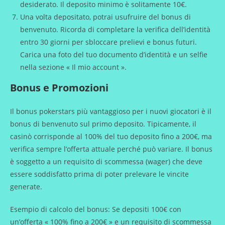
desiderato. Il deposito minimo è solitamente 10€.
Una volta depositato, potrai usufruire del bonus di
benvenuto. Ricorda di completare la verifica dell’identità
entro 30 giorni per sbloccare prelievi e bonus futuri.
Carica una foto del tuo documento d’identità e un selfie
nella sezione « Il mio account ».
Bonus e Promozioni
Il bonus pokerstars più vantaggioso per i nuovi giocatori è il
bonus di benvenuto sul primo deposito. Tipicamente, il
casinò corrisponde al 100% del tuo deposito fino a 200€, ma
verifica sempre l’offerta attuale perché può variare. Il bonus
è soggetto a un requisito di scommessa (wager) che deve
essere soddisfatto prima di poter prelevare le vincite
generate.
Esempio di calcolo del bonus: Se depositi 100€ con
un’offerta « 100% fino a 200€ » e un requisito di scommessa