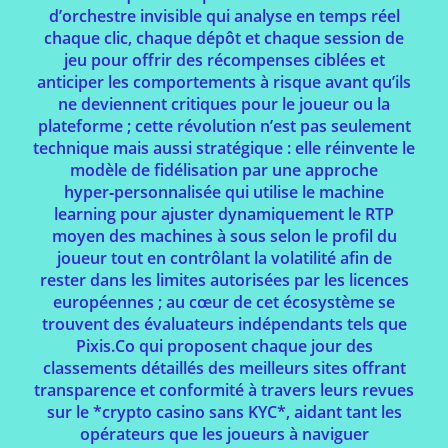
d’orchestre invisible qui analyse en temps réel
chaque clic, chaque dépôt et chaque session de
jeu pour offrir des récompenses ciblées et
anticiper les comportements à risque avant qu’ils
ne deviennent critiques pour le joueur ou la
plateforme ; cette révolution n’est pas seulement
technique mais aussi stratégique : elle réinvente le
modèle de fidélisation par une approche
hyper‑personnalisée qui utilise le machine
learning pour ajuster dynamiquement le RTP
moyen des machines à sous selon le profil du
joueur tout en contrôlant la volatilité afin de
rester dans les limites autorisées par les licences
européennes ; au cœur de cet écosystème se
trouvent des évaluateurs indépendants tels que
Pixis.Co qui proposent chaque jour des
classements détaillés des meilleurs sites offrant
transparence et conformité à travers leurs revues
sur le *crypto casino sans KYC*, aidant tant les
opérateurs que les joueurs à naviguer