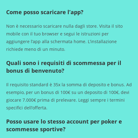
Come posso scaricare l’app?
Non è necessario scaricare nulla dagli store. Visita il sito
mobile con il tuo browser e segui le istruzioni per
aggiungere l’app alla schermata home. L’installazione
richiede meno di un minuto.
Quali sono i requisiti di scommessa per il
bonus di benvenuto?
Il requisito standard è 35x la somma di deposito e bonus. Ad
esempio, per un bonus di 100€ su un deposito di 100€, devi
giocare 7.000€ prima di prelevare. Leggi sempre i termini
specifici dell’offerta.
Posso usare lo stesso account per poker e
scommesse sportive?