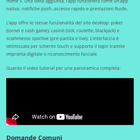
Home ». Una volta aggiunta, l’app funzionerà come un’app
nativa: notifiche push, accesso rapido e prestazioni fluide.
L’app offre le stesse funzionalità del sito desktop: poker
(tornei e cash game), casinò (slot, roulette, blackjack) e
scommesse sportive (pre-partita e live). L’interfaccia è
ottimizzata per schermi touch e supporta il login tramite
impronta digitale o riconoscimento facciale.
Guarda il video tutorial per una panoramica completa:
Domande Comuni