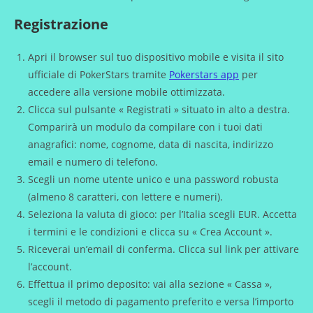
Registrazione
Apri il browser sul tuo dispositivo mobile e visita il sito
ufficiale di PokerStars tramite
Pokerstars app
per
accedere alla versione mobile ottimizzata.
Clicca sul pulsante « Registrati » situato in alto a destra.
Comparirà un modulo da compilare con i tuoi dati
anagrafici: nome, cognome, data di nascita, indirizzo
email e numero di telefono.
Scegli un nome utente unico e una password robusta
(almeno 8 caratteri, con lettere e numeri).
Seleziona la valuta di gioco: per l’Italia scegli EUR. Accetta
i termini e le condizioni e clicca su « Crea Account ».
Riceverai un’email di conferma. Clicca sul link per attivare
l’account.
Effettua il primo deposito: vai alla sezione « Cassa »,
scegli il metodo di pagamento preferito e versa l’importo