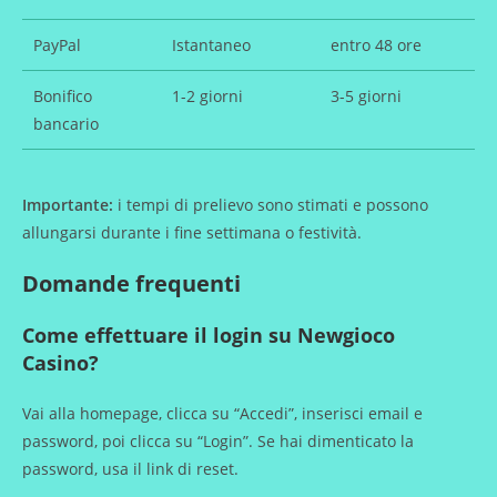
PayPal
Istantaneo
entro 48 ore
Bonifico
1-2 giorni
3-5 giorni
bancario
Importante:
i tempi di prelievo sono stimati e possono
allungarsi durante i fine settimana o festività.
Domande frequenti
Come effettuare il login su Newgioco
Casino?
Vai alla homepage, clicca su “Accedi”, inserisci email e
password, poi clicca su “Login”. Se hai dimenticato la
password, usa il link di reset.