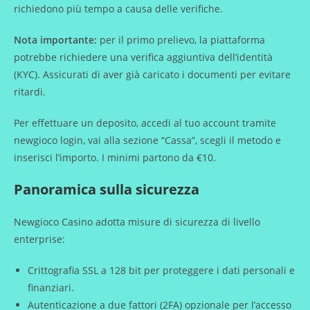
richiedono più tempo a causa delle verifiche.
Nota importante:
per il primo prelievo, la piattaforma
potrebbe richiedere una verifica aggiuntiva dell’identità
(KYC). Assicurati di aver già caricato i documenti per evitare
ritardi.
Per effettuare un deposito, accedi al tuo account tramite
newgioco login, vai alla sezione “Cassa”, scegli il metodo e
inserisci l’importo. I minimi partono da €10.
Panoramica sulla sicurezza
Newgioco Casino adotta misure di sicurezza di livello
enterprise:
Crittografia SSL a 128 bit per proteggere i dati personali e
finanziari.
Autenticazione a due fattori (2FA) opzionale per l’accesso