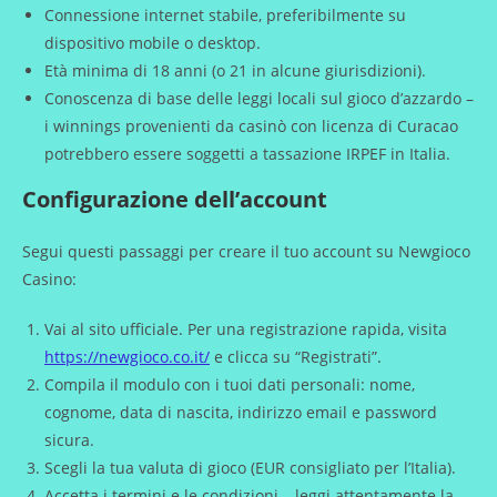
Connessione internet stabile, preferibilmente su
dispositivo mobile o desktop.
Età minima di 18 anni (o 21 in alcune giurisdizioni).
Conoscenza di base delle leggi locali sul gioco d’azzardo –
i winnings provenienti da casinò con licenza di Curacao
potrebbero essere soggetti a tassazione IRPEF in Italia.
Configurazione dell’account
Segui questi passaggi per creare il tuo account su Newgioco
Casino:
Vai al sito ufficiale. Per una registrazione rapida, visita
https://newgioco.co.it/
e clicca su “Registrati”.
Compila il modulo con i tuoi dati personali: nome,
cognome, data di nascita, indirizzo email e password
sicura.
Scegli la tua valuta di gioco (EUR consigliato per l’Italia).
Accetta i termini e le condizioni – leggi attentamente la