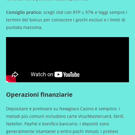
Consiglio pratico:
scegli slot con RTP ≥ 97% e leggi sempre i
termini del bonus per conoscere i giochi esclusi e i limiti di
puntata massima.
Operazioni finanziarie
Depositare e prelevare su Newgioco Casino è semplice. I
metodi più comuni includono carte Visa/Mastercard, Skrill,
Neteller, PayPal e bonifico bancario. I depositi sono
generalmente istantanei o entro pochi minuti; i prelievi