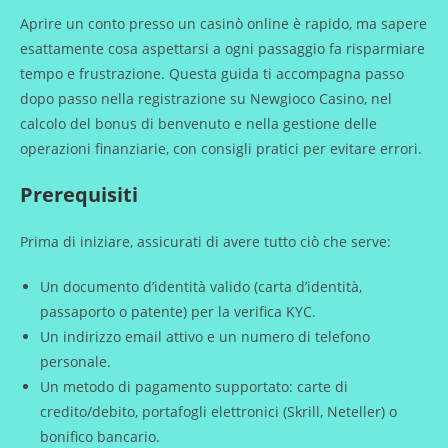
publication :
Aprire un conto presso un casinò online è rapido, ma sapere
esattamente cosa aspettarsi a ogni passaggio fa risparmiare
tempo e frustrazione. Questa guida ti accompagna passo
dopo passo nella registrazione su Newgioco Casino, nel
calcolo del bonus di benvenuto e nella gestione delle
operazioni finanziarie, con consigli pratici per evitare errori.
Prerequisiti
Prima di iniziare, assicurati di avere tutto ciò che serve:
Un documento d’identità valido (carta d’identità,
passaporto o patente) per la verifica KYC.
Un indirizzo email attivo e un numero di telefono
personale.
Un metodo di pagamento supportato: carte di
credito/debito, portafogli elettronici (Skrill, Neteller) o
bonifico bancario.