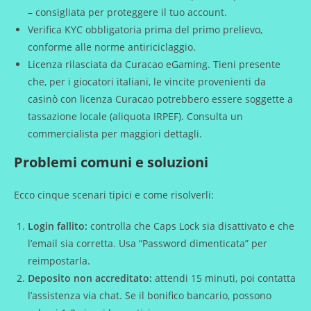
– consigliata per proteggere il tuo account.
Verifica KYC obbligatoria prima del primo prelievo,
conforme alle norme antiriciclaggio.
Licenza rilasciata da Curacao eGaming. Tieni presente
che, per i giocatori italiani, le vincite provenienti da
casinò con licenza Curacao potrebbero essere soggette a
tassazione locale (aliquota IRPEF). Consulta un
commercialista per maggiori dettagli.
Problemi comuni e soluzioni
Ecco cinque scenari tipici e come risolverli:
Login fallito:
controlla che Caps Lock sia disattivato e che
l’email sia corretta. Usa “Password dimenticata” per
reimpostarla.
Deposito non accreditato:
attendi 15 minuti, poi contatta
l’assistenza via chat. Se il bonifico bancario, possono