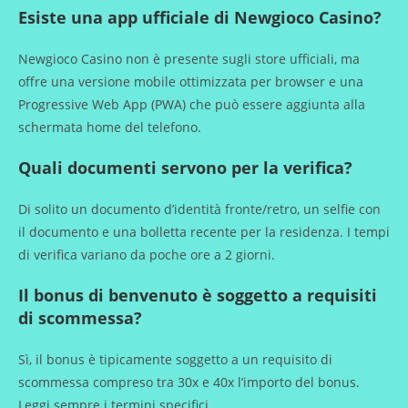
Esiste una app ufficiale di Newgioco Casino?
Newgioco Casino non è presente sugli store ufficiali, ma
offre una versione mobile ottimizzata per browser e una
Progressive Web App (PWA) che può essere aggiunta alla
schermata home del telefono.
Quali documenti servono per la verifica?
Di solito un documento d’identità fronte/retro, un selfie con
il documento e una bolletta recente per la residenza. I tempi
di verifica variano da poche ore a 2 giorni.
Il bonus di benvenuto è soggetto a requisiti
di scommessa?
Sì, il bonus è tipicamente soggetto a un requisito di
scommessa compreso tra 30x e 40x l’importo del bonus.
Leggi sempre i termini specifici.