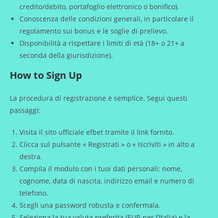
credito/debito, portafoglio elettronico o bonifico).
Conoscenza delle condizioni generali, in particolare il
regolamento sui bonus e le soglie di prelievo.
Disponibilità a rispettare i limiti di età (18+ o 21+ a
seconda della giurisdizione).
How to Sign Up
La procedura di registrazione è semplice. Segui questi
passaggi:
Visita il sito ufficiale efbet tramite il link fornito.
Clicca sul pulsante « Registrati » o « Iscriviti » in alto a
destra.
Compila il modulo con i tuoi dati personali: nome,
cognome, data di nascita, indirizzo email e numero di
telefono.
Scegli una password robusta e confermala.
Seleziona la tua valuta preferita (EUR per l’Italia) e la