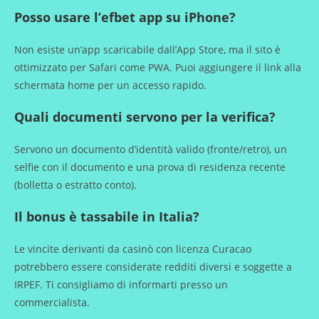
Posso usare l’efbet app su iPhone?
Non esiste un’app scaricabile dall’App Store, ma il sito è
ottimizzato per Safari come PWA. Puoi aggiungere il link alla
schermata home per un accesso rapido.
Quali documenti servono per la verifica?
Servono un documento d’identità valido (fronte/retro), un
selfie con il documento e una prova di residenza recente
(bolletta o estratto conto).
Il bonus è tassabile in Italia?
Le vincite derivanti da casinò con licenza Curacao
potrebbero essere considerate redditi diversi e soggette a
IRPEF. Ti consigliamo di informarti presso un
commercialista.