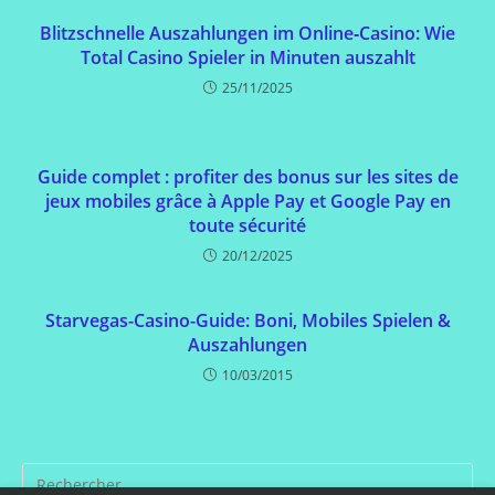
Blitzschnelle Auszahlungen im Online‑Casino: Wie
Total Casino Spieler in Minuten auszahlt
25/11/2025
Guide complet : profiter des bonus sur les sites de
jeux mobiles grâce à Apple Pay et Google Pay en
toute sécurité
20/12/2025
Starvegas-Casino-Guide: Boni, Mobiles Spielen &
Auszahlungen
10/03/2015