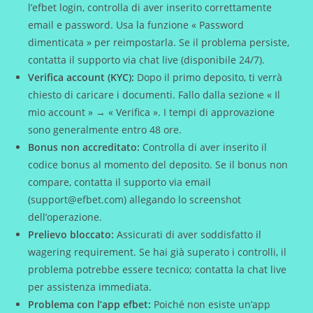
l’efbet login, controlla di aver inserito correttamente
email e password. Usa la funzione « Password
dimenticata » per reimpostarla. Se il problema persiste,
contatta il supporto via chat live (disponibile 24/7).
Verifica account (KYC):
Dopo il primo deposito, ti verrà
chiesto di caricare i documenti. Fallo dalla sezione « Il
mio account » → « Verifica ». I tempi di approvazione
sono generalmente entro 48 ore.
Bonus non accreditato:
Controlla di aver inserito il
codice bonus al momento del deposito. Se il bonus non
compare, contatta il supporto via email
(support@efbet.com) allegando lo screenshot
dell’operazione.
Prelievo bloccato:
Assicurati di aver soddisfatto il
wagering requirement. Se hai già superato i controlli, il
problema potrebbe essere tecnico; contatta la chat live
per assistenza immediata.
Problema con l’app efbet:
Poiché non esiste un’app