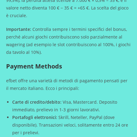
99,5%), la perdita attesa scende a 7.000 € × 0,5% = 35 €, e il
valore netto diventa 100 € − 35 € = +65 €. La scelta del gioco
è cruciale.
Importante:
Controlla sempre i termini specifici del bonus,
perché alcuni giochi contribuiscono solo parzialmente al
wagering (ad esempio le slot contribuiscono al 100%, i giochi
da tavolo al 10%).
Payment Methods
efbet offre una varietà di metodi di pagamento pensati per
il mercato italiano. Ecco i principali:
Carte di credito/debito:
Visa, Mastercard. Deposito
immediato, prelievo in 1-3 giorni lavorativi.
Portafogli elettronici:
Skrill, Neteller, PayPal (dove
disponibile). Transazioni veloci, solitamente entro 24 ore
per i prelievi.