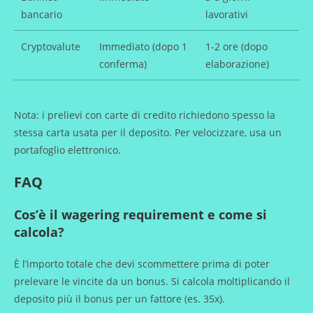
bancario
lavorativi
Cryptovalute
Immediato (dopo 1
1-2 ore (dopo
conferma)
elaborazione)
Nota: i prelievi con carte di credito richiedono spesso la
stessa carta usata per il deposito. Per velocizzare, usa un
portafoglio elettronico.
FAQ
Cos’è il wagering requirement e come si
calcola?
È l’importo totale che devi scommettere prima di poter
prelevare le vincite da un bonus. Si calcola moltiplicando il
deposito più il bonus per un fattore (es. 35x).