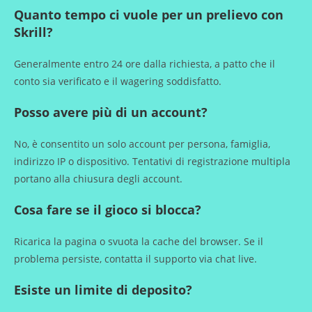
Quanto tempo ci vuole per un prelievo con
Skrill?
Generalmente entro 24 ore dalla richiesta, a patto che il
conto sia verificato e il wagering soddisfatto.
Posso avere più di un account?
No, è consentito un solo account per persona, famiglia,
indirizzo IP o dispositivo. Tentativi di registrazione multipla
portano alla chiusura degli account.
Cosa fare se il gioco si blocca?
Ricarica la pagina o svuota la cache del browser. Se il
problema persiste, contatta il supporto via chat live.
Esiste un limite di deposito?