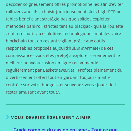
décoder soigneusement offres promotionnelles afin d’éviter
rollovers abusifs ; choisir judicieusement slots high‑RTP ou
tables bénéficiant stratégie basique solide ; exploiter
méthodes bankroll strictes tant au blackjack qu’à la roulette
; enfin recourir aux solutions technologiques mobiles voire
blockchain tout en restant vigilant grâce aux outils
responsables proposés aujourd’hui.\n\nArmé(e) de ces
connaissances vous êtes prêt(e) à explorer sereinement le
meilleur nouveau casino en ligne recommandé
régulièrement par Basketnews.Net . Profitez pleinement du
divertissement offert tout en gardant toujours maître
contrôle sur votre budget—et souvenez‑vous : jouer doit
rester amusant avant tout.\
VOUS DEVRIEZ ÉGALEMENT AIMER
Guide complet du casino en ligne – Tout ce que