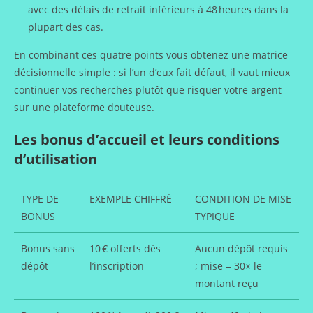
avec des délais de retrait inférieurs à 48 heures dans la
plupart des cas.
En combinant ces quatre points vous obtenez une matrice
décisionnelle simple : si l’un d’eux fait défaut, il vaut mieux
continuer vos recherches plutôt que risquer votre argent
sur une plateforme douteuse.
Les bonus d’accueil et leurs conditions
d’utilisation
TYPE DE
EXEMPLE CHIFFRÉ
CONDITION DE MISE
BONUS
TYPIQUE
Bonus sans
10 € offerts dès
Aucun dépôt requis
dépôt
l’inscription
; mise = 30× le
montant reçu