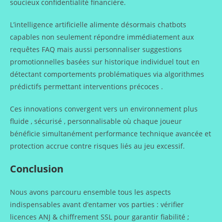
soucieux confidentialité financière.
L’intelligence artificielle alimente désormais chatbots
capables non seulement répondre immédiatement aux
requêtes FAQ mais aussi personnaliser suggestions
promotionnelles basées sur historique individuel tout en
détectant comportements problématiques via algorithmes
prédictifs permettant interventions précoces .
Ces innovations convergent vers un environnement plus
fluide , sécurisé , personnalisable où chaque joueur
bénéficie simultanément performance technique avancée et
protection accrue contre risques liés au jeu excessif.
Conclusion
Nous avons parcouru ensemble tous les aspects
indispensables avant d’entamer vos parties : vérifier
licences ANJ & chiffrement SSL pour garantir fiabilité ;