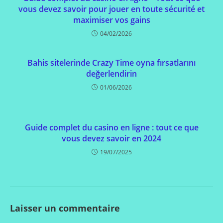
vous devez savoir pour jouer en toute sécurité et
maximiser vos gains
04/02/2026
Bahis sitelerinde Crazy Time oyna fırsatlarını
değerlendirin
01/06/2026
Guide complet du casino en ligne : tout ce que
vous devez savoir en 2024
19/07/2025
Laisser un commentaire