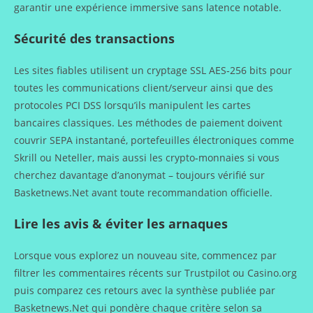
garantir une expérience immersive sans latence notable.
Sécurité des transactions
Les sites fiables utilisent un cryptage SSL AES‑256 bits pour
toutes les communications client/serveur ainsi que des
protocoles PCI DSS lorsqu’ils manipulent les cartes
bancaires classiques. Les méthodes de paiement doivent
couvrir SEPA instantané, portefeuilles électroniques comme
Skrill ou Neteller, mais aussi les crypto‑monnaies si vous
cherchez davantage d’anonymat – toujours vérifié sur
Basketnews.Net avant toute recommandation officielle.
Lire les avis & éviter les arnaques
Lorsque vous explorez un nouveau site, commencez par
filtrer les commentaires récents sur Trustpilot ou Casino.org
puis comparez ces retours avec la synthèse publiée par
Basketnews.Net qui pondère chaque critère selon sa