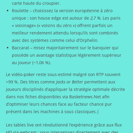
carte haute du croupier.
Roulette – choisissez la version européenne à zéro
unique ; son house edge est autour de
2,7 %
. Les paris
« voisinage» (« voisins du zéro ») offrent parfois un
meilleur rendement attendu lorsqu’ils sont combinés
avec des systèmes comme celui d’Orphelin.
Baccarat – misez majoritairement sur le banquier qui
possède un avantage statistique légèrement supérieur
au joueur (~1,06 %).
Le vidéo‑poker reste sous‑estimé malgré son RTP souvent
>99 %. Des titres comme
Jacks or Better
permettent aux
joueurs disciplinés d’appliquer la stratégie optimale décrite
dans nos fiches disponibles via Basketnews.Net afin
d’optimiser leurs chances face au facteur chance pur
présent dans les machines à sous classiques.|
Les tables live ont révolutionné l’expérience grâce aux flux
HD via webcam : vous interagissez directement avec des