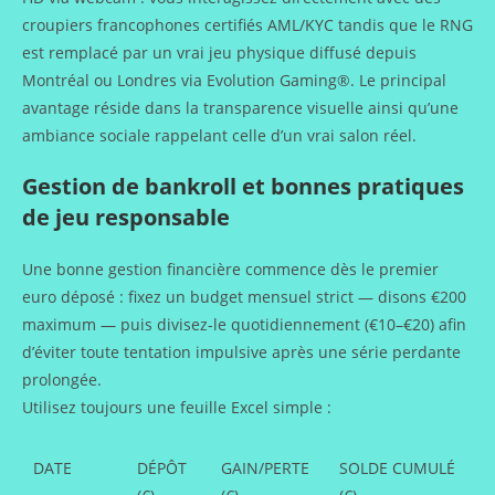
croupiers francophones certifiés AML/KYC tandis que le RNG
est remplacé par un vrai jeu physique diffusé depuis
Montréal ou Londres via Evolution Gaming®. Le principal
avantage réside dans la transparence visuelle ainsi qu’une
ambiance sociale rappelant celle d’un vrai salon réel.
Gestion de bankroll et bonnes pratiques
de jeu responsable
Une bonne gestion financière commence dès le premier
euro déposé : fixez un budget mensuel strict — disons €200
maximum — puis divisez-le quotidiennement (€10–€20) afin
d’éviter toute tentation impulsive après une série perdante
prolongée.
Utilisez toujours une feuille Excel simple :
DATE
DÉPÔT
GAIN/PERTE
SOLDE CUMULÉ