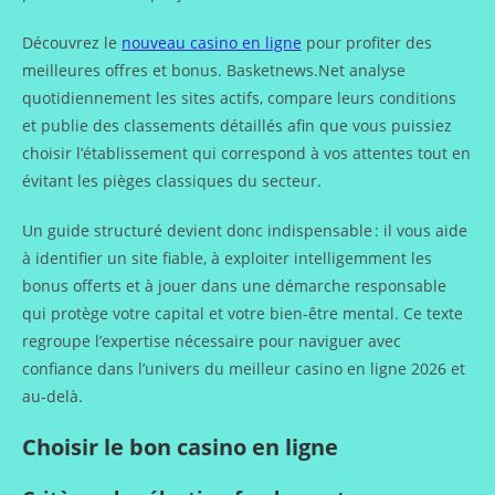
Découvrez le
nouveau casino en ligne
pour profiter des
meilleures offres et bonus. Basketnews.Net analyse
quotidiennement les sites actifs, compare leurs conditions
et publie des classements détaillés afin que vous puissiez
choisir l’établissement qui correspond à vos attentes tout en
évitant les pièges classiques du secteur.
Un guide structuré devient donc indispensable : il vous aide
à identifier un site fiable, à exploiter intelligemment les
bonus offerts et à jouer dans une démarche responsable
qui protège votre capital et votre bien‑être mental. Ce texte
regroupe l’expertise nécessaire pour naviguer avec
confiance dans l’univers du meilleur casino en ligne 2026 et
au‑delà.
Choisir le bon casino en ligne