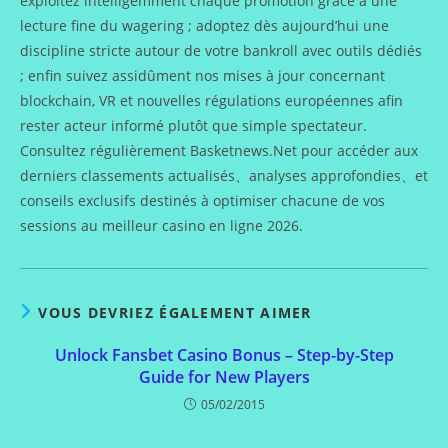
exploitez intelligemment chaque promotion grâce à une
lecture fine du wagering ; adoptez dès aujourd’hui une
discipline stricte autour de votre bankroll avec outils dédiés
; enfin suivez assidûment nos mises à jour concernant
blockchain, VR et nouvelles régulations européennes afin
rester acteur informé plutôt que simple spectateur.​
Consultez régulièrement Basketnews.Net pour accéder aux
derniers classements actualisés、analyses approfondies、et
conseils exclusifs destinés à optimiser chacune de vos
sessions au meilleur casino en ligne 2026.​
VOUS DEVRIEZ ÉGALEMENT AIMER
Unlock Fansbet Casino Bonus – Step-by-Step
Guide for New Players
05/02/2015