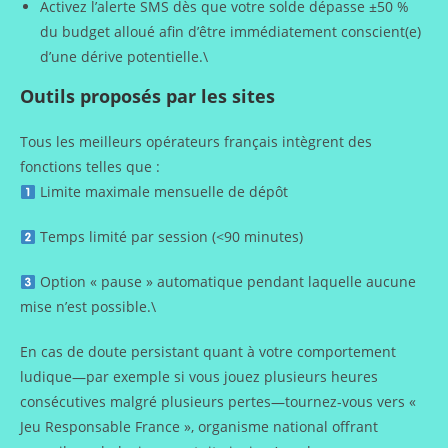
Activez l’alerte SMS dès que votre solde dépasse ±50 %
du budget alloué afin d’être immédiatement conscient(e)
d’une dérive potentielle.\
Outils proposés par les sites
Tous les meilleurs opérateurs français intègrent des
fonctions telles que :
Limite maximale mensuelle de dépôt
Temps limité par session (<90 minutes)
Option « pause » automatique pendant laquelle aucune
mise n’est possible.\
En cas de doute persistant quant à votre comportement
ludique—par exemple si vous jouez plusieurs heures
consécutives malgré plusieurs pertes—tournez-vous vers «
Jeu Responsable France », organisme national offrant