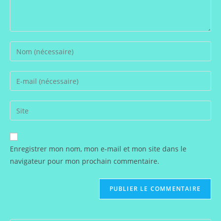
Enter
your
name
Enter
or
your
username
email
Saisir
to
address
l’URL
comment
to
de
comment
votre
Enregistrer mon nom, mon e-mail et mon site dans le
site
navigateur pour mon prochain commentaire.
(facultatif)