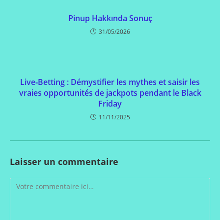
Pinup Hakkında Sonuç
31/05/2026
Live‑Betting : Démystifier les mythes et saisir les
vraies opportunités de jackpots pendant le Black
Friday
11/11/2025
Laisser un commentaire
Comment