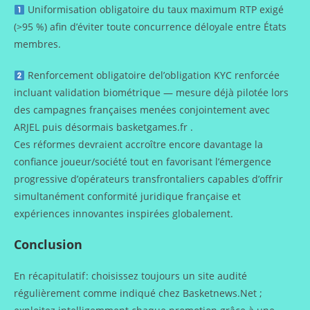
Uniformisation obligatoire du taux maximum RTP exigé
(>95 %) afin d’éviter toute concurrence déloyale entre États
membres.
Renforcement obligatoire del’obligation KYC renforcée
incluant validation biométrique — mesure déjà pilotée lors
des campagnes françaises menées conjointement avec
ARJEL puis désormais basketgames.fr .
Ces réformes devraient accroître encore davantage la
confiance joueur/société tout en favorisant l’émergence
progressive d’opérateurs transfrontaliers capables d’offrir
simultanément conformité juridique française et
expériences innovantes inspirées globalement.
Conclusion
En récapitulatif : choisissez toujours un site audité
régulièrement comme indiqué chez Basketnews.Net ;