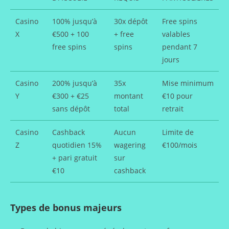
Casino
100% jusqu’à
30x dépôt
Free spins
X
€500 + 100
+ free
valables
free spins
spins
pendant 7
jours
Casino
200% jusqu’à
35x
Mise minimum
Y
€300 + €25
montant
€10 pour
sans dépôt
total
retrait
Casino
Cashback
Aucun
Limite de
Z
quotidien 15%
wagering
€100/mois
+ pari gratuit
sur
€10
cashback
Types de bonus majeurs