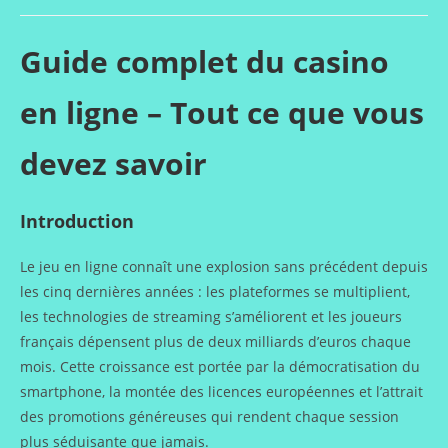
de
publication :
la
publication :
Guide complet du casino
en ligne – Tout ce que vous
devez savoir
Introduction
Le jeu en ligne connaît une explosion sans précédent depuis
les cinq dernières années : les plateformes se multiplient,
les technologies de streaming s’améliorent et les joueurs
français dépensent plus de deux milliards d’euros chaque
mois. Cette croissance est portée par la démocratisation du
smartphone, la montée des licences européennes et l’attrait
des promotions généreuses qui rendent chaque session
plus séduisante que jamais.