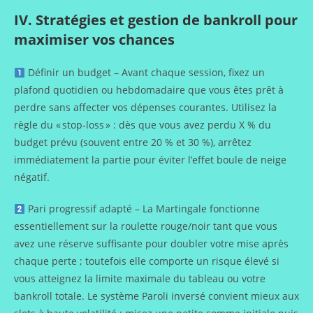
IV. Stratégies et gestion de bankroll pour
maximiser vos chances
Définir un budget – Avant chaque session, fixez un
plafond quotidien ou hebdomadaire que vous êtes prêt à
perdre sans affecter vos dépenses courantes. Utilisez la
règle du « stop‑loss » : dès que vous avez perdu X % du
budget prévu (souvent entre 20 % et 30 %), arrêtez
immédiatement la partie pour éviter l’effet boule de neige
négatif.
Pari progressif adapté – La Martingale fonctionne
essentiellement sur la roulette rouge/noir tant que vous
avez une réserve suffisante pour doubler votre mise après
chaque perte ; toutefois elle comporte un risque élevé si
vous atteignez la limite maximale du tableau ou votre
bankroll totale. Le système Paroli inversé convient mieux aux