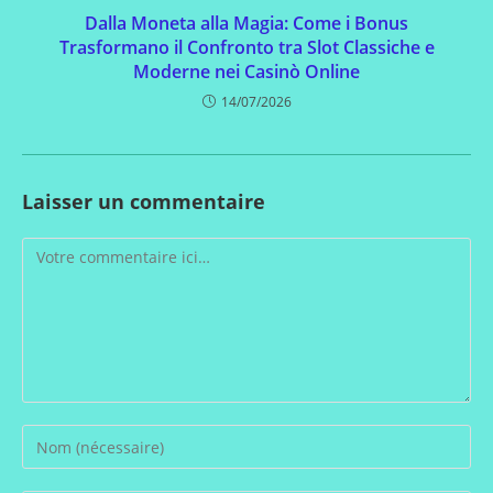
Dalla Moneta alla Magia: Come i Bonus
Trasformano il Confronto tra Slot Classiche e
Moderne nei Casinò Online
14/07/2026
Laisser un commentaire
Comment
Enter
your
name