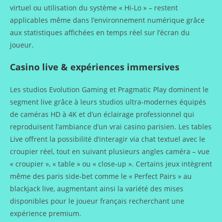
virtuel ou utilisation du système « Hi‑Lo » – restent
applicables même dans l’environnement numérique grâce
aux statistiques affichées en temps réel sur l’écran du
joueur.
Casino live & expériences immersives
Les studios Evolution Gaming et Pragmatic Play dominent le
segment live grâce à leurs studios ultra‑modernes équipés
de caméras HD à 4K et d’un éclairage professionnel qui
reproduisent l’ambiance d’un vrai casino parisien. Les tables
Live offrent la possibilité d’interagir via chat textuel avec le
croupier réel, tout en suivant plusieurs angles caméra – vue
« croupier », « table » ou « close‑up ». Certains jeux intègrent
même des paris side‑bet comme le « Perfect Pairs » au
blackjack live, augmentant ainsi la variété des mises
disponibles pour le joueur français recherchant une
expérience premium.