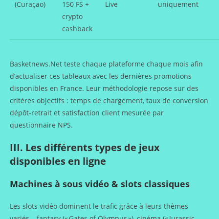
(Curaçao)
150 FS +
Live
uniquement
crypto
cashback
Basketnews.Net teste chaque plateforme chaque mois afin
d’actualiser ces tableaux avec les dernières promotions
disponibles en France. Leur méthodologie repose sur des
critères objectifs : temps de chargement, taux de conversion
dépôt‑retrait et satisfaction client mesurée par
questionnaire NPS.
III. Les différents types de jeux
disponibles en ligne
Machines à sous vidéo & slots classiques
Les slots vidéo dominent le trafic grâce à leurs thèmes
variés – fantasy (« Gates of Olympus »), cinéma (« Jurassic