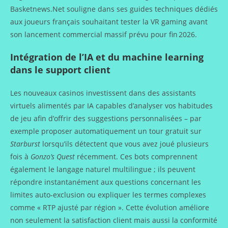
Basketnews.Net souligne dans ses guides techniques dédiés
aux joueurs français souhaitant tester la VR gaming avant
son lancement commercial massif prévu pour fin 2026.
Intégration de l’IA et du machine learning
dans le support client
Les nouveaux casinos investissent dans des assistants
virtuels alimentés par IA capables d’analyser vos habitudes
de jeu afin d’offrir des suggestions personnalisées – par
exemple proposer automatiquement un tour gratuit sur
Starburst
lorsqu’ils détectent que vous avez joué plusieurs
fois à
Gonzo’s Quest
récemment. Ces bots comprennent
également le langage naturel multilingue ; ils peuvent
répondre instantanément aux questions concernant les
limites auto‑exclusion ou expliquer les termes complexes
comme « RTP ajusté par région ». Cette évolution améliore
non seulement la satisfaction client mais aussi la conformité