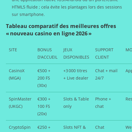
HTML5 fluide ; cela évite les plantages lors des sessions
sur smartphone.
Tableau comparatif des meilleures offres
« nouveau casino en ligne 2026 »
SITE
BONUS
JEUX
SUPPORT
MO
D’ACCUEIL
DISPONIBLES
CLIENT
CasinoX
€500 +
+3 000 titres
Chat + mail
Ap
(MGA)
200 FS
+ Live dealer
24/7
(30x)
SpinMaster
€300 +
Slots & Table
Phone +
Re
(UKGC)
100 FS
only
chat
(20x)
CryptoSpin
€250 +
Slots NFT &
Chat
We