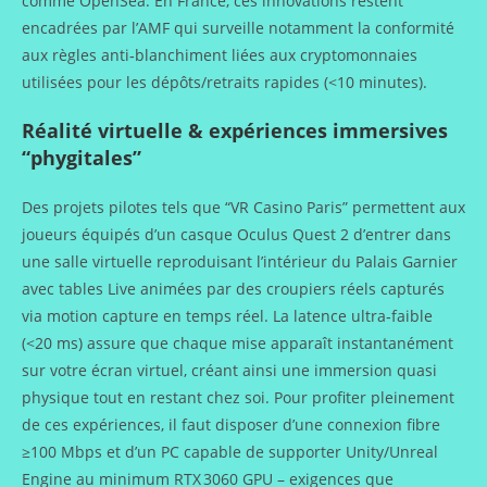
comme OpenSea. En France, ces innovations restent
encadrées par l’AMF qui surveille notamment la conformité
aux règles anti‑blanchiment liées aux cryptomonnaies
utilisées pour les dépôts/retraits rapides (<10 minutes).
Réalité virtuelle & expériences immersives
“phygitales”
Des projets pilotes tels que “VR Casino Paris” permettent aux
joueurs équipés d’un casque Oculus Quest 2 d’entrer dans
une salle virtuelle reproduisant l’intérieur du Palais Garnier
avec tables Live animées par des croupiers réels capturés
via motion capture en temps réel. La latence ultra‑faible
(<20 ms) assure que chaque mise apparaît instantanément
sur votre écran virtuel, créant ainsi une immersion quasi
physique tout en restant chez soi. Pour profiter pleinement
de ces expériences, il faut disposer d’une connexion fibre
≥100 Mbps et d’un PC capable de supporter Unity/Unreal
Engine au minimum RTX 3060 GPU – exigences que