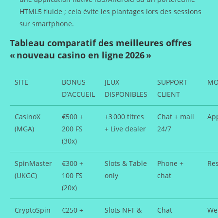
HTML5 fluide ; cela évite les plantages lors des sessions
sur smartphone.
Tableau comparatif des meilleures offres
« nouveau casino en ligne 2026 »
SITE
BONUS
JEUX
SUPPORT
MO
D’ACCUEIL
DISPONIBLES
CLIENT
CasinoX
€500 +
+3 000 titres
Chat + mail
Ap
(MGA)
200 FS
+ Live dealer
24/7
(30x)
SpinMaster
€300 +
Slots & Table
Phone +
Re
(UKGC)
100 FS
only
chat
(20x)
CryptoSpin
€250 +
Slots NFT &
Chat
We