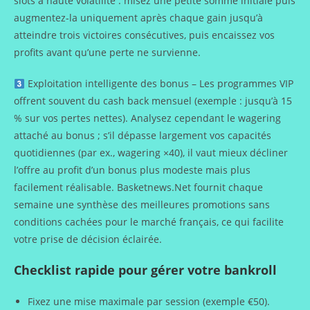
slots à haute volatilité : misez une petite somme initiale puis
augmentez-la uniquement après chaque gain jusqu’à
atteindre trois victoires consécutives, puis encaissez vos
profits avant qu’une perte ne survienne.
Exploitation intelligente des bonus – Les programmes VIP
offrent souvent du cash back mensuel (exemple : jusqu’à 15
% sur vos pertes nettes). Analysez cependant le wagering
attaché au bonus ; s’il dépasse largement vos capacités
quotidiennes (par ex., wagering ×40), il vaut mieux décliner
l’offre au profit d’un bonus plus modeste mais plus
facilement réalisable. Basketnews.Net fournit chaque
semaine une synthèse des meilleures promotions sans
conditions cachées pour le marché français, ce qui facilite
votre prise de décision éclairée.
Checklist rapide pour gérer votre bankroll
Fixez une mise maximale par session (exemple €50).