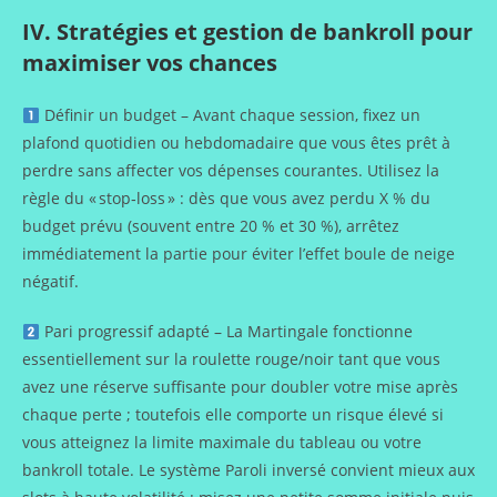
IV. Stratégies et gestion de bankroll pour
maximiser vos chances
Définir un budget – Avant chaque session, fixez un
plafond quotidien ou hebdomadaire que vous êtes prêt à
perdre sans affecter vos dépenses courantes. Utilisez la
règle du « stop‑loss » : dès que vous avez perdu X % du
budget prévu (souvent entre 20 % et 30 %), arrêtez
immédiatement la partie pour éviter l’effet boule de neige
négatif.
Pari progressif adapté – La Martingale fonctionne
essentiellement sur la roulette rouge/noir tant que vous
avez une réserve suffisante pour doubler votre mise après
chaque perte ; toutefois elle comporte un risque élevé si
vous atteignez la limite maximale du tableau ou votre
bankroll totale. Le système Paroli inversé convient mieux aux