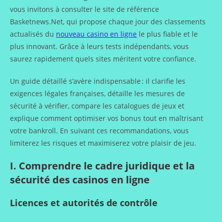
vous invitons à consulter le site de référence
Basketnews.Net, qui propose chaque jour des classements
actualisés du
nouveau casino en ligne
le plus fiable et le
plus innovant. Grâce à leurs tests indépendants, vous
saurez rapidement quels sites méritent votre confiance.
Un guide détaillé s’avère indispensable : il clarifie les
exigences légales françaises, détaille les mesures de
sécurité à vérifier, compare les catalogues de jeux et
explique comment optimiser vos bonus tout en maîtrisant
votre bankroll. En suivant ces recommandations, vous
limiterez les risques et maximiserez votre plaisir de jeu.
I. Comprendre le cadre juridique et la
sécurité des casinos en ligne
Licences et autorités de contrôle