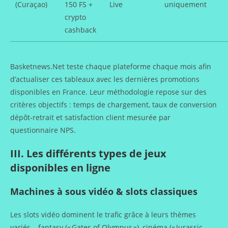
(Curaçao)
150 FS +
Live
uniquement
crypto
cashback
Basketnews.Net teste chaque plateforme chaque mois afin
d’actualiser ces tableaux avec les dernières promotions
disponibles en France. Leur méthodologie repose sur des
critères objectifs : temps de chargement, taux de conversion
dépôt‑retrait et satisfaction client mesurée par
questionnaire NPS.
III. Les différents types de jeux
disponibles en ligne
Machines à sous vidéo & slots classiques
Les slots vidéo dominent le trafic grâce à leurs thèmes
variés – fantasy (« Gates of Olympus »), cinéma (« Jurassic