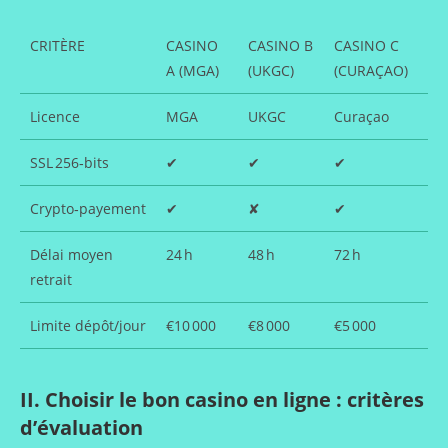
CRITÈRE
CASINO
CASINO B
CASINO C
A (MGA)
(UKGC)
(CURAÇAO)
Licence
MGA
UKGC
Curaçao
SSL 256‑bits
✔︎
✔︎
✔︎
Crypto‑payement
✔︎
✘
✔︎
Délai moyen
24 h
48 h
72 h
retrait
Limite dépôt/jour
€10 000
€8 000
€5 000
II. Choisir le bon casino en ligne : critères
d’évaluation