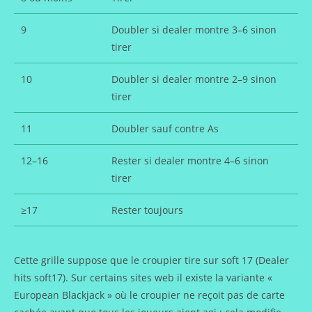
9
Doubler si dealer montre 3–6 sinon
tirer
10
Doubler si dealer montre 2–9 sinon
tirer
11
Doubler sauf contre As
12–16
Rester si dealer montre 4–6 sinon
tirer
≥17
Rester toujours
Cette grille suppose que le croupier tire sur soft 17 (Dealer
hits soft17). Sur certains sites web il existe la variante «
European Blackjack » où le croupier ne reçoit pas de carte