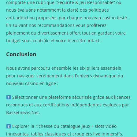
comporte une rubrique “Sécurité & Jeu Responsable” où
nous évaluons notamment la clarté des politiques
anti‑addiction proposées par chaque nouveau casino testé .
En suivant nos recommandations vous profiterez
pleinement du divertissement offert tout en gardant votre
budget sous contrôle et votre bien‑être intact .
Conclusion
Nous avons parcouru ensemble les six piliers essentiels
pour naviguer sereinement dans l’univers dynamique du
nouveau casino en ligne :
Sélectionner une plateforme sécurisée grâce aux licences
reconnues et aux certifications indépendantes évaluées par
Basketnews.Net.
Explorer la richesse du catalogue jeux – slots vidéo
innovantes, tables classiques et croupiers live immersifs.