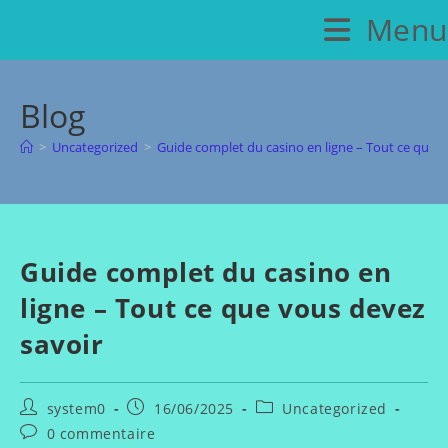
Skip
Menu
to
content
Blog
>
Uncategorized
>
Guide complet du casino en ligne – Tout ce que v
Guide complet du casino en
ligne – Tout ce que vous devez
savoir
Auteur/autrice
Publication
Post
system0
16/06/2025
Uncategorized
de
publiée :
category:
Commentaires
0 commentaire
la