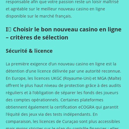
responsable afin que votre passion reste un loisir maîtrisé
et agréable sur le meilleur nouveau casino en ligne
disponible sur le marché français.
I️⃣ Choisir le bon nouveau casino en ligne
– critères de sélection
Sécurité & licence
La première exigence d’un nouveau casino en ligne est la
détention d’une licence délivrée par une autorité reconnue.
En Europe, les licences UKGC (Royaume‑Uni) et MGA (Malte)
offrent le plus haut niveau de protection grâce à des audits
réguliers et à l’obligation de séparer les fonds des joueurs
des comptes opérationnels. Certaines plateformes
obtiennent également la certification eCOGRA qui garantit
l’équité des jeux via des tests indépendants. En
comparaison, les licences de Curaçao sont plus accessibles
mais moins strictes sur le plan du contrôle financier ; elles