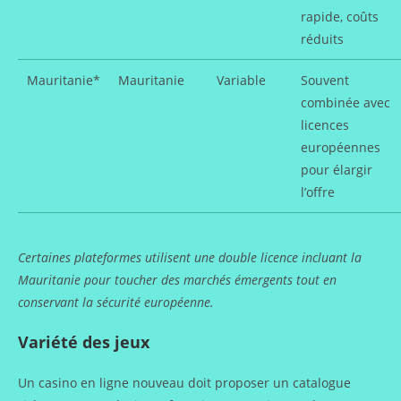
rapide, coûts
réduits
Mauritanie*
Mauritanie
Variable
Souvent
combinée avec
licences
européennes
pour élargir
l’offre
Certaines plateformes utilisent une double licence incluant la
Mauritanie pour toucher des marchés émergents tout en
conservant la sécurité européenne.
Variété des jeux
Un casino en ligne nouveau doit proposer un catalogue