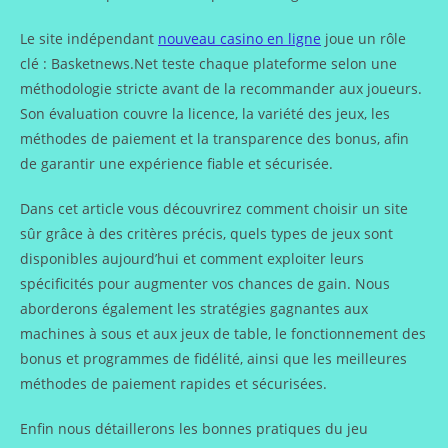
Le site indépendant
nouveau casino en ligne
joue un rôle
clé : Basketnews.Net teste chaque plateforme selon une
méthodologie stricte avant de la recommander aux joueurs.
Son évaluation couvre la licence, la variété des jeux, les
méthodes de paiement et la transparence des bonus, afin
de garantir une expérience fiable et sécurisée.
Dans cet article vous découvrirez comment choisir un site
sûr grâce à des critères précis, quels types de jeux sont
disponibles aujourd’hui et comment exploiter leurs
spécificités pour augmenter vos chances de gain. Nous
aborderons également les stratégies gagnantes aux
machines à sous et aux jeux de table, le fonctionnement des
bonus et programmes de fidélité, ainsi que les meilleures
méthodes de paiement rapides et sécurisées.
Enfin nous détaillerons les bonnes pratiques du jeu