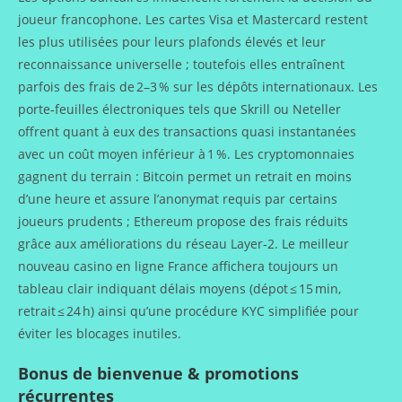
joueur francophone. Les cartes Visa et Mastercard restent
les plus utilisées pour leurs plafonds élevés et leur
reconnaissance universelle ; toutefois elles entraînent
parfois des frais de 2–3 % sur les dépôts internationaux. Les
porte‑feuilles électroniques tels que Skrill ou Neteller
offrent quant à eux des transactions quasi instantanées
avec un coût moyen inférieur à 1 %. Les cryptomonnaies
gagnent du terrain : Bitcoin permet un retrait en moins
d’une heure et assure l’anonymat requis par certains
joueurs prudents ; Ethereum propose des frais réduits
grâce aux améliorations du réseau Layer‑2. Le meilleur
nouveau casino en ligne France affichera toujours un
tableau clair indiquant délais moyens (dépot ≤ 15 min,
retrait ≤ 24 h) ainsi qu’une procédure KYC simplifiée pour
éviter les blocages inutiles.
Bonus de bienvenue & promotions
récurrentes