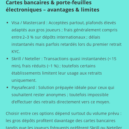
Cartes bancaires & porte‑feuilles
électroniques – avantages & limites
Visa / Mastercard : Acceptées partout, plafonds élevés
adaptés aux gros joueurs ; frais généralement compris
entre 2–3 % sur dépôts internationaux ; délais
instantanés mais parfois retardés lors du premier retrait
KYC.
Skrill / Neteller : Transactions quasi instantanées (< 15
min), frais réduits (~1 %) ; toutefois certains
établissements limitent leur usage aux retraits
uniquement.
Paysafecard : Solution prépayée idéale pour ceux qui
souhaitent rester anonymes ; toutefois impossible
d’effectuer des retraits directement vers ce moyen.
Choisir entre ces options dépend surtout du volume prévu :
les gros dépôts profitent davantage des cartes bancaires
tandis que les joueurs fréquents préfèrent Skrill ou Neteller