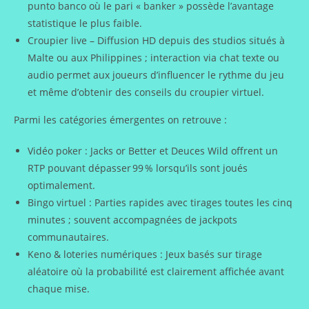
punto banco où le pari « banker » possède l’avantage
statistique le plus faible.
Croupier live – Diffusion HD depuis des studios situés à
Malte ou aux Philippines ; interaction via chat texte ou
audio permet aux joueurs d’influencer le rythme du jeu
et même d’obtenir des conseils du croupier virtuel.
Parmi les catégories émergentes on retrouve :
Vidéo poker : Jacks or Better et Deuces Wild offrent un
RTP pouvant dépasser 99 % lorsqu’ils sont joués
optimalement.
Bingo virtuel : Parties rapides avec tirages toutes les cinq
minutes ; souvent accompagnées de jackpots
communautaires.
Keno & loteries numériques : Jeux basés sur tirage
aléatoire où la probabilité est clairement affichée avant
chaque mise.