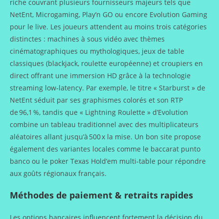
riche couvrant plusieurs fournisseurs majeurs tels que
NetEnt, Microgaming, Play’n GO ou encore Evolution Gaming
pour le live. Les joueurs attendent au moins trois catégories
distinctes : machines à sous vidéo avec thèmes
cinématographiques ou mythologiques, jeux de table
classiques (blackjack, roulette européenne) et croupiers en
direct offrant une immersion HD grâce à la technologie
streaming low‑latency. Par exemple, le titre « Starburst » de
NetEnt séduit par ses graphismes colorés et son RTP
de 96,1 %, tandis que « Lightning Roulette » d’Evolution
combine un tableau traditionnel avec des multiplicateurs
aléatoires allant jusqu’à 500 x la mise. Un bon site propose
également des variantes locales comme le baccarat punto
banco ou le poker Texas Hold’em multi‑table pour répondre
aux goûts régionaux français.
Méthodes de paiement & retraits rapides
Les options bancaires influencent fortement la décision du