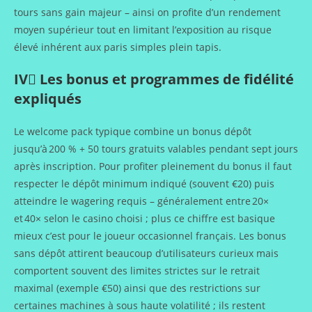
tours sans gain majeur – ainsi on profite d’un rendement
moyen supérieur tout en limitant l’exposition au risque
élevé inhérent aux paris simples plein tapis.
IV️⃣ Les bonus et programmes de fidélité
expliqués
Le welcome pack typique combine un bonus dépôt
jusqu’à 200 % + 50 tours gratuits valables pendant sept jours
après inscription. Pour profiter pleinement du bonus il faut
respecter le dépôt minimum indiqué (souvent €20) puis
atteindre le wagering requis – généralement entre 20×
et 40× selon le casino choisi ; plus ce chiffre est basique
mieux c’est pour le joueur occasionnel français. Les bonus
sans dépôt attirent beaucoup d’utilisateurs curieux mais
comportent souvent des limites strictes sur le retrait
maximal (exemple €50) ainsi que des restrictions sur
certaines machines à sous haute volatilité ; ils restent