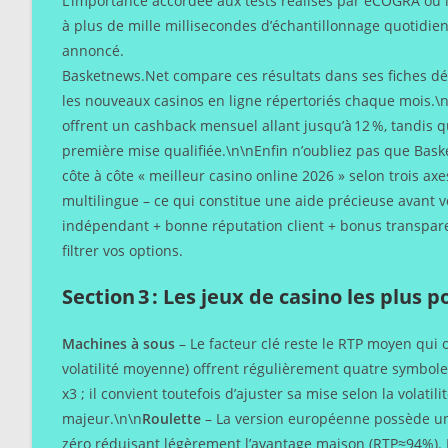
L’importance accordée aux tests réalisés par eCOGRA ou 
à plus de mille millisecondes d’échantillonnage quotidie
annoncé.
Basketnews.Net compare ces résultats dans ses fiches détai
les nouveaux casinos en ligne répertoriés chaque mois.\n
offrent un cashback mensuel allant jusqu’à 12 %, tandis 
première mise qualifiée.\n\nEnfin n’oubliez pas que Bas
côte à côte « meilleur casino online 2026 » selon trois axe
multilingue – ce qui constitue une aide précieuse avant vo
indépendant + bonne réputation client + bonus transpar
filtrer vos options.
Section 3 : Les jeux de casino les plus p
Machines à sous
– Le facteur clé reste le RTP moyen qui o
volatilité moyenne) offrent régulièrement quatre symboles
x3 ; il convient toutefois d’ajuster sa mise selon la volat
majeur.\n\n
Roulette
– La version européenne possède uni
zéro réduisant légèrement l’avantage maison (
RTP≈94%). 