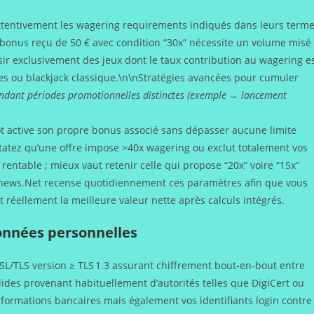
 attentivement les wagering requirements indiqués dans leurs term
bonus reçu de 50 € avec condition “30x” nécessite un volume misé
sir exclusivement des jeux dont le taux contribution au wagering e
es ou blackjack classique.\n\nStratégies avancées pour cumuler
ndant périodes promotionnelles distinctes (exemple → lancement
t active son propre bonus associé sans dépasser aucune limite
atez qu’une offre impose >40x wagering ou exclut totalement vos
rentable ; mieux vaut retenir celle qui propose “20x” voire “15x”
tnews.Net recense quotidiennement ces paramètres afin que vous
réellement la meilleure valeur nette après calculs intégrés.
données personnelles
SSL/TLS version ≥ TLS 1.​3 assurant chiffrement bout‑en‑bout entre
alides provenant habituellement d’autorités telles que DigiCert ou
nformations bancaires mais également vos identifiants login contre