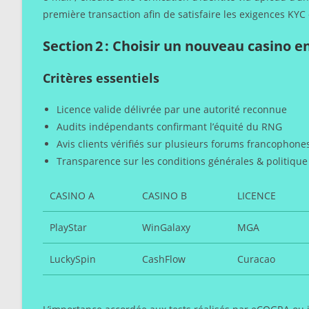
première transaction afin de satisfaire les exigences KY
Section 2 : Choisir un nouveau casino en
Critères essentiels
Licence valide délivrée par une autorité reconnue
Audits indépendants confirmant l’équité du RNG
Avis clients vérifiés sur plusieurs forums francophone
Transparence sur les conditions générales & politiqu
CASINO A
CASINO B
LICENCE
PlayStar
WinGalaxy
MGA
LuckySpin
CashFlow
Curacao