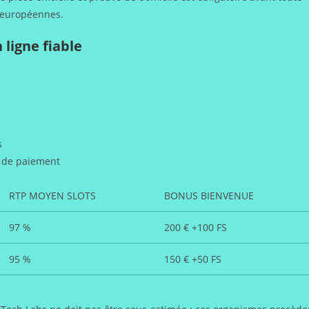
C européennes.
 ligne fiable
s
e de paiement
RTP MOYEN SLOTS
BONUS BIENVENUE
97 %
200 € +100 FS
95 %
150 € +50 FS