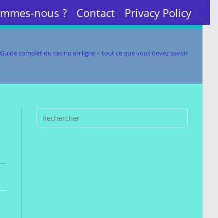
ommes-nous ?
Contact
Privacy Policy
Togg
webs
Guide complet du casino en ligne – tout ce que vous devez savoir
sear