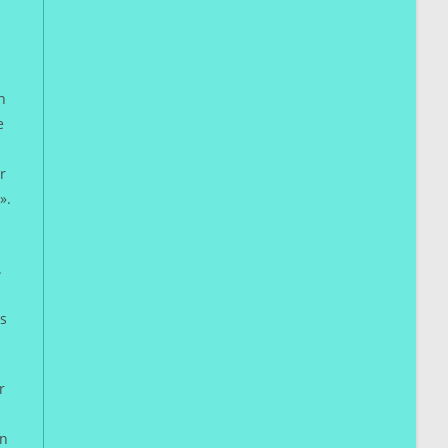
n
e
r
».
.
ès
r
en