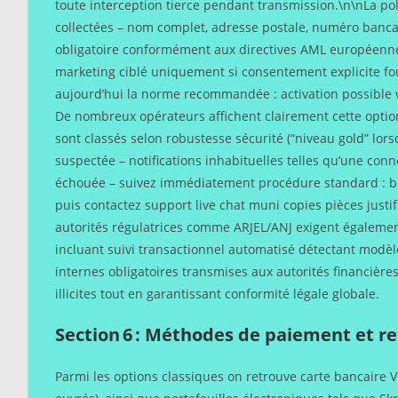
toute interception tierce pendant transmission.\n\nLa poli
collectées – nom complet, adresse postale, numéro bancair
obligatoire conformément aux directives AML européenne
marketing ciblé uniquement si consentement explicite fou
aujourd’hui la norme recommandée : activation possible v
De nombreux opérateurs affichent clairement cette option
sont classés selon robustesse sécurité (“niveau gold” lors
suspectée – notifications inhabituelles telles qu’une co
échouée – suivez immédiatement procédure standard : bl
puis contactez support live chat muni copies pièces just
autorités régulatrices comme ARJEL/ANJ exigent égaleme
incluant suivi transactionnel automatisé détectant modèle
internes obligatoires transmises aux autorités financière
illicites tout en garantissant conformité légale globale.
Section 6 : Méthodes de paiement et re
Parmi les options classiques on retrouve carte bancaire V