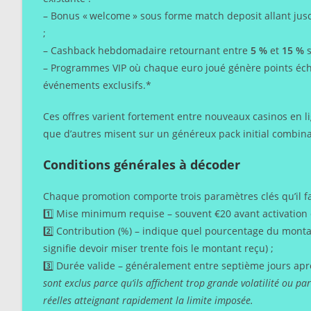
– Bonus « welcome » sous forme match deposit allant jus
;
– Cashback hebdomadaire retournant entre
5 %
et
15 %
s
– Programmes VIP où chaque euro joué génère points éch
événements exclusifs.*
Ces offres varient fortement entre nouveaux casinos en lig
que d’autres misent sur un généreux pack initial combina
Conditions générales à décoder
Chaque promotion comporte trois paramètres clés qu’il fa
1️⃣ Mise minimum requise – souvent €20 avant activation
2️⃣ Contribution (%) – indique quel pourcentage du mont
signifie devoir miser trente fois le montant reçu) ;
3️⃣ Durée valide – généralement entre septième jours ap
sont exclus parce qu’ils affichent trop grande volatilité ou pa
réelles atteignant rapidement la limite imposée.