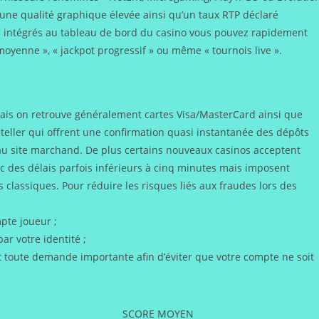
une qualité graphique élevée ainsi qu’un taux RTP déclaré
res intégrés au tableau de bord du casino vous pouvez rapidement
é moyenne », « jackpot progressif » ou même « tournois live ».
ais on retrouve généralement cartes Visa/MasterCard ainsi que
Neteller qui offrent une confirmation quasi instantanée des dépôts
 au site marchand. De plus certains nouveaux casinos acceptent
c des délais parfois inférieurs à cinq minutes mais imposent
s classiques. Pour réduire les risques liés aux fraudes lors des
mpte joueur ;
r votre identité ;
nt toute demande importante afin d’éviter que votre compte ne soit
SCORE MOYEN