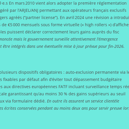
al·e.s En mars 2010 vient alors adopter la première réglementation
 géré par l’ARJEL/ANJ permettant aux opérateurs français exclusifs
ers agréés (“partner license”). En avril 2024 une révision a introdui
de €5 000 mensuels sous forme virtuelle (« high rollers ») d’affiche
ables puissent déclarer correctement leurs gains auprès du fisc
nnoncée mais le gouvernement surveille attentivement l’émergence
t être intégrés dans une éventuelle mise à jour prévue pour fin‑2026.
lusieurs dispositifs obligatoires : auto‑exclusion permanente via l
s fixables par défaut afin d’éviter tout dépassement budgétaire
s aux directives européennes FATF incluant surveillance temps rée
scale garantissant qu’au moins 30 % des gains supérieurs au seuil
ux via formulaire dédié.
En outre ils assurent un service clientèle
ses écrites conservées pendant au moins deux ans pour servir preuve lor