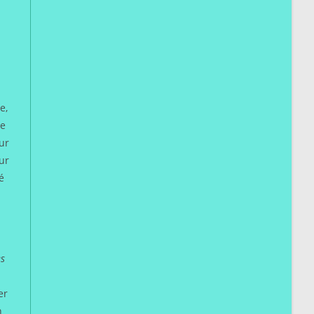
e,
re
ur
ur
é
s
er
n