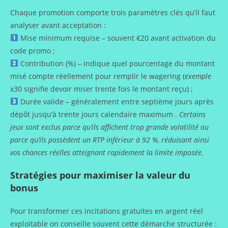
Chaque promotion comporte trois paramètres clés qu’il faut
analyser avant acceptation :
Mise minimum requise – souvent €20 avant activation du
code promo ;
Contribution (%) – indique quel pourcentage du montant
misé compte réellement pour remplir le wagering (
exemple
x30 signifie devoir miser trente fois le montant reçu) ;
Durée valide – généralement entre septième jours après
dépôt jusqu’à trente jours calendaire maximum .
Certains
jeux sont exclus parce qu’ils affichent trop grande volatilité ou
parce qu’ils possèdent un RTP inférieur à 92 %, réduisant ainsi
vos chances réelles atteignant rapidement la limite imposée.
Stratégies pour maximiser la valeur du
bonus
Pour transformer ces incitations gratuites en argent réel
exploitable on conseille souvent cette démarche structurée :