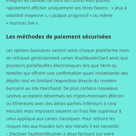
intégrés au tableau de bord du casino vous pouvez
rapidement afficher uniquement vos titres favoris : « jeux à
volatilité moyenne », « jackpot progressif » ou même
« tournois live ».
Les méthodes de paiement sécurisées
Les options bancaires varient selon chaque plateforme mais
on retrouve généralement cartes Visa/MasterCard ainsi que
plusieurs portefeuilles électroniques tels que Skrill ou
Neteller qui offrent une confirmation quasi instantanée des
dépôts tout en limitant l’exposition directe du numéro
bancaire au site marchand. De plus certains nouveaux
casinos acceptent désormais les crypto‑monnaies (Bitcoin
ou Ethereum) avec des délais parfois inférieurs à cinq
minutes mais imposent souvent un frais fixe supérieur à
celui appliqué aux cartes classiques. Pour réduire les
risques liés aux fraudes lors des retraits il est conseillé :
– D’activer l’authentification à deux facteurs sur votre