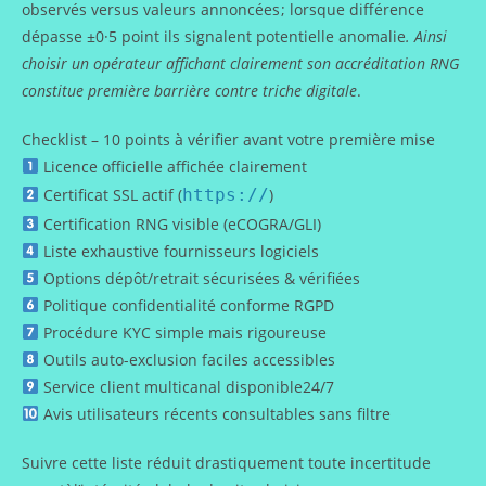
observés versus valeurs annoncées ; lorsque différence
dépasse ±0·5 point ils signalent potentielle anomalie
. Ainsi
choisir un opérateur affichant clairement son accréditation RNG
constitue première barrière contre triche digitale
.
Checklist – 10 points à vérifier avant votre première mise
Licence officielle affichée clairement
Certificat SSL actif (
https://
)
Certification RNG visible (eCOGRA/GLI)
Liste exhaustive fournisseurs logiciels
Options dépôt/retrait sécurisées & vérifiées
Politique confidentialité conforme RGPD
Procédure KYC simple mais rigoureuse
Outils auto-exclusion faciles accessibles
Service client multicanal disponible24/7
Avis utilisateurs récents consultables sans filtre
Suivre cette liste réduit drastiquement toute incertitude