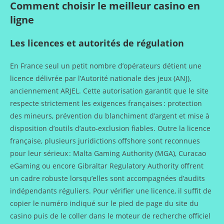
Comment choisir le meilleur casino en
ligne
Les licences et autorités de régulation
En France seul un petit nombre d’opérateurs détient une
licence délivrée par l’Autorité nationale des jeux (ANJ),
anciennement ARJEL. Cette autorisation garantit que le site
respecte strictement les exigences françaises : protection
des mineurs, prévention du blanchiment d’argent et mise à
disposition d’outils d’auto‑exclusion fiables. Outre la licence
française, plusieurs juridictions offshore sont reconnues
pour leur sérieux : Malta Gaming Authority (MGA), Curacao
eGaming ou encore Gibraltar Regulatory Authority offrent
un cadre robuste lorsqu’elles sont accompagnées d’audits
indépendants réguliers. Pour vérifier une licence, il suffit de
copier le numéro indiqué sur le pied de page du site du
casino puis de le coller dans le moteur de recherche officiel