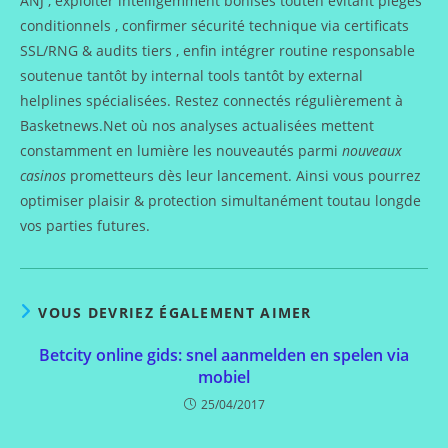
ANJ , exploiter intelligemment boni­ses touten évitant pièges
conditionnels , confirmer sécurité technique via certificats
SSL/RNG & audits tiers , enfin intégrer routine responsable
soutenue tantôt by internal tools tantôt by external
helplines spécialisées​. Restez connectés régulièrement à
Basketnews.Net où nos analyses actualisées mettent
constamment ​en lumière ​les nouveautés parmi
nouveaux
casinos
prometteurs dès leur lancement.​ Ainsi vous pourrez
optimiser plaisir & protection simultanément toutau long​de
vos parties futures.​
VOUS DEVRIEZ ÉGALEMENT AIMER
Betcity online gids: snel aanmelden en spelen via
mobiel
25/04/2017