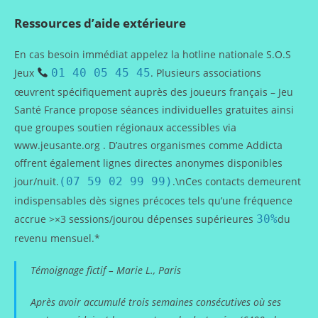
Ressources d’aide extérieure
En cas besoin immédiat appelez la hotline nationale S.O.S
Jeux
01 40 05 45 45
. Plusieurs associations
œuvrent spécifiquement auprès des joueurs français ­– Jeu
Santé France propose séances individuelles gratuites ainsi
que groupes soutien régionaux accessibles via
www.jeusante.org . D’autres organismes comme Addicta
offrent également lignes directes anonymes disponibles
jour/nuit.
(07 59 02 99 99)
.\nCes contacts demeurent
indispensables dès signes précoces tels qu’une fréquence
accrue >×3 sessions/jour​ou dépenses supérieures
30%
du
revenu mensuel.*
Témoignage fictif – Marie L., Paris
Après avoir accumulé trois semaines consécutives où ses