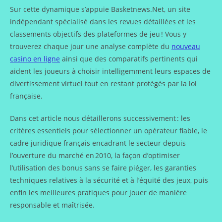
Sur cette dynamique s’appuie Basketnews.Net, un site
indépendant spécialisé dans les revues détaillées et les
classements objectifs des plateformes de jeu ! Vous y
trouverez chaque jour une analyse complète du
nouveau
casino en ligne
ainsi que des comparatifs pertinents qui
aident les joueurs à choisir intelligemment leurs espaces de
divertissement virtuel tout en restant protégés par la loi
française.
Dans cet article nous détaillerons successivement : les
critères essentiels pour sélectionner un opérateur fiable, le
cadre juridique français encadrant le secteur depuis
l’ouverture du marché en 2010, la façon d’optimiser
l’utilisation des bonus sans se faire piéger, les garanties
techniques relatives à la sécurité et à l’équité des jeux, puis
enfin les meilleures pratiques pour jouer de manière
responsable et maîtrisée.