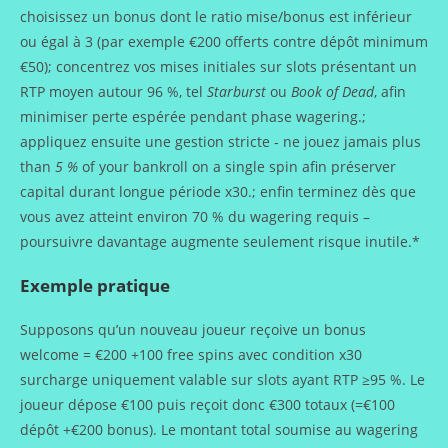
choisissez un bonus dont le ratio mise/bonus est inférieur
ou égal à 3 (par exemple €200 offerts contre dépôt minimum
€50); concentrez vos mises initiales sur slots présentant un
RTP moyen autour 96 %, tel
Starburst
ou
Book of Dead
, afin
minimiser perte espérée pendant phase wagering.;
appliquez ensuite une gestion stricte ‑ ne jouez jamais plus
than
5 %
of your bankroll on a single spin afin préserver
capital durant longue période x30.; enfin terminez dès que
vous avez atteint environ 70 % du wagering requis –
poursuivre davantage augmente seulement risque inutile.*
Exemple pratique
Supposons qu’un nouveau joueur reçoive un bonus
welcome = €200 +100 free spins avec condition x30
surcharge uniquement valable sur slots ayant RTP ≥95 %. Le
joueur dépose €100 puis reçoit donc €300 totaux (=€100
dépôt +€200 bonus). Le montant total soumise au wagering