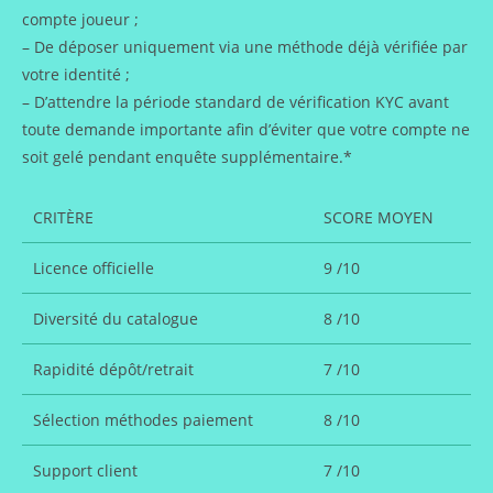
compte joueur ;
– De déposer uniquement via une méthode déjà vérifiée par
votre identité ;
– D’attendre la période standard de vérification KYC avant
toute demande importante afin d’éviter que votre compte ne
soit gelé pendant enquête supplémentaire.*
CRITÈRE
SCORE MOYEN
Licence officielle
9 /10
Diversité du catalogue
8 /10
Rapidité dépôt/retrait
7 /10
Sélection méthodes paiement
8 /10
Support client
7 /10