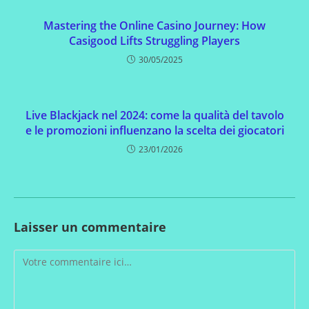
Mastering the Online Casino Journey: How
Casigood Lifts Struggling Players
30/05/2025
Live Blackjack nel 2024: come la qualità del tavolo
e le promozioni influenzano la scelta dei giocatori
23/01/2026
Laisser un commentaire
Comment