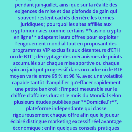
pendant juin‑juillet, ainsi que sur la réalité des
exigences de mise et des plafonds de gain qui
souvent restent cachés derrière les termes
juridiques ; pourquoi les sites affiliés aux
cryptomonnaies comme certains **casino crypto
en ligne** adaptent leurs offres pour exploiter
l’engouement mondial tout en proposant des
programmes VIP exclusifs aux détenteurs d’ETH
ou de BTC ; décryptage des mécanismes de points
accumulés sur chaque mise sportive ou chaque
spin au jackpot progressif dans un cadre où le RTP
moyen varie entre 95 % et 98 %, avec une volatilité
capable tantôt d’amplifier qu’effacer rapidement
une petite bankroll ; l’impact mesurable sur le
chiffre d’affaires durant le mois du Mondial selon
plusieurs études publiées par **Domicile.Fr**,
plateforme indépendante qui classe
rigoureusement chaque offre afin que le joueur
éclairé distingue marketing excessif réel avantage
économique ; enfin quelques conseils pratiques