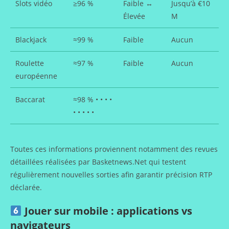
Slots vidéo
≥96 %
Faible ↔︎
Jusqu’à €10
Élevée
M
Blackjack
≈99 %
Faible
Aucun
Roulette
≈97 %
Faible
Aucun
européenne
Baccarat
≈98 % • • • •
• • • • •
Toutes ces informations proviennent notamment des revues
détaillées réalisées par Basketnews.Net qui testent
régulièrement nouvelles sorties afin garantir précision RTP
déclarée.
Jouer sur mobile : applications vs
navigateurs