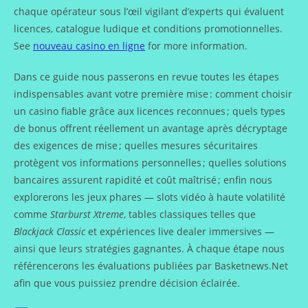
chaque opérateur sous l’œil vigilant d’experts qui évaluent
licences, catalogue ludique et conditions promotionnelles.
See
nouveau casino en ligne
for more information.
Dans ce guide nous passerons en revue toutes les étapes
indispensables avant votre première mise : comment choisir
un casino fiable grâce aux licences reconnues ; quels types
de bonus offrent réellement un avantage après décryptage
des exigences de mise ; quelles mesures sécuritaires
protègent vos informations personnelles ; quelles solutions
bancaires assurent rapidité et coût maîtrisé ; enfin nous
explorerons les jeux phares — slots vidéo à haute volatilité
comme
Starburst Xtreme
, tables classiques telles que
Blackjack Classic
et expériences live dealer immersives —
ainsi que leurs stratégies gagnantes. À chaque étape nous
référencerons les évaluations publiées par Basketnews.Net
afin que vous puissiez prendre décision éclairée.