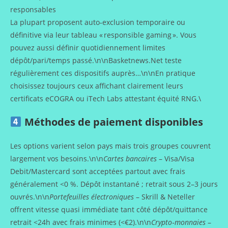
responsables
La plupart proposent auto‑exclusion temporaire ou
définitive via leur tableau « responsible gaming ». Vous
pouvez aussi définir quotidiennement limites
dépôt/pari/temps passé.\n\nBasketnews.Net teste
régulièrement ces dispositifs auprès…\n\nEn pratique
choisissez toujours ceux affichant clairement leurs
certificats eCOGRA ou iTech Labs attestant équité RNG.\
Méthodes de paiement disponibles
Les options varient selon pays mais trois groupes couvrent
largement vos besoins.\n\n
Cartes bancaires
– Visa/Visa
Debit/Mastercard sont acceptées partout avec frais
généralement <0 %. Dépôt instantané ; retrait sous 2–3 jours
ouvrés.\n\n
Portefeuilles électroniques
– Skrill & Neteller
offrent vitesse quasi immédiate tant côté dépôt/quittance
retrait <24h avec frais minimes (<€2).\n\n
Crypto‑monnaies
–