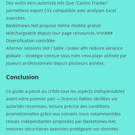
Des outils tiers autorisés tels Que “Casino Tracker”
permettent export CSV compatible avec analyses Excel
avancées.
Basketnews.Net propose même modèle gratuit
téléchargeable depuis leur page ressources.\n\n###
Diversification contrôlée
Alternez sessions slot / table / poker afin réduire variance
globale – stratégie connue sous nom «mix‑play» utilisée par
joueurs professionnels depuis plusieurs années.
Conclusion
Ce guide a passé au crible tous les aspects indispensables
avant votre premier pari — licences fiables vérifiées via
autorités reconnues, lecture précise des conditions
promotionnelles grâce aux conseils issus notammentdes
revues indépendantes proposées par Basketnews.Net,
mesures sécuritaires avancées protégeant vos données