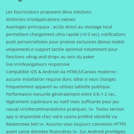
Les fournisseurs proposent deux solutions
distinctes.\n\nApplications natives
Avantages principaux : accès direct au stockage local
permettant chargement ultra rapide (<0·5 sec), notifications
push personnalisées pour promos exclusives (
bonus mobile
uniquement
) и support tactile optimisé notamment pour
fonctions «drag‑and‑drop» au sein du poker
live.\n\nNavigateurs responsive
Compatible iOS & Android via HTML5/Canvas moderne ;
aucune installation requise donc idéal si vous changez
fréquemment appareil ou utilisez tablette publique.
Performance mesurée généralement entre 0·8–1·2 sec,
légèrement supérieure au natif mais suffisante pour jeu
casual.\n\nRecommandations pratiques :\n- Testez version
app si disponible chez votre casino préféré identifié via
Basketnews.Net.\n- Assurez-vous toujours connexion HTTPS
avant saisie données financières.\n- Sur Android privilégiez