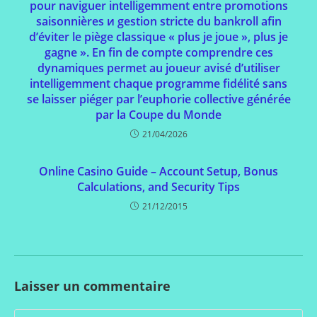
pour naviguer intelligemment entre promotions
saisonnières и gestion stricte du bankroll afin
d’éviter le piège classique « plus je joue », plus je
gagne ». En fin de compte comprendre ces
dynamiques permet au joueur avisé d’utiliser
intelligemment chaque programme fidélité sans
se laisser piéger par l’euphorie collective générée
par la Coupe du Monde
21/04/2026
Online Casino Guide – Account Setup, Bonus
Calculations, and Security Tips
21/12/2015
Laisser un commentaire