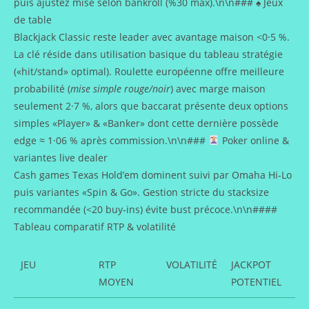
puis ajustez mise selon bankroll (%30 max).\n\n### ♠️ Jeux
de table
Blackjack Classic reste leader avec avantage maison <0·5 %.
La clé réside dans utilisation basique du tableau stratégie
(«hit/stand» optimal). Roulette européenne offre meilleure
probabilité (
mise simple rouge/noir
) avec marge maison
seulement 2·7 %, alors que baccarat présente deux options
simples «Player» & «Banker» dont cette dernière possède
edge ≈ 1·06 % après commission.\n\n###
Poker online &
variantes live dealer
Cash games Texas Hold’em dominent suivi par Omaha Hi-Lo
puis variantes «Spin & Go». Gestion stricte du stacksize
recommandée (<20 buy‑ins) évite bust précoce.\n\n####
Tableau comparatif RTP & volatilité
JEU
RTP
VOLATILITÉ
JACKPOT
MOYEN
POTENTIEL