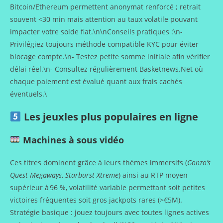
Bitcoin/Ethereum permettent anonymat renforcé ; retrait
souvent <30 min mais attention au taux volatile pouvant
impacter votre solde fiat.\n\nConseils pratiques :\n-
Privilégiez toujours méthode compatible KYC pour éviter
blocage compte.\n- Testez petite somme initiale afin vérifier
délai réel.\n- Consultez régulièrement Basketnews.Net où
chaque paiement est évalué quant aux frais cachés
éventuels.\
Les jeuxles plus populaires en ligne
Machines à sous vidéo
Ces titres dominent grâce à leurs thèmes immersifs (
Gonzo’s
Quest Megaways
,
Starburst Xtreme
) ainsi au RTP moyen
supérieur à 96 %, volatilité variable permettant soit petites
victoires fréquentes soit gros jackpots rares (>€5M).
Stratégie basique : jouez toujours avec toutes lignes actives