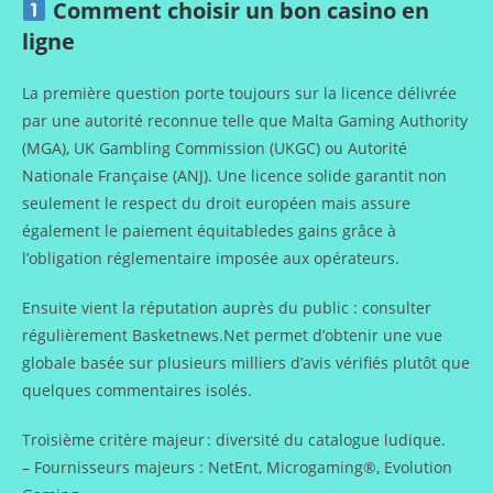
Comment choisir un bon casino en
ligne
La première question porte toujours sur la licence délivrée
par une autorité reconnue telle que Malta Gaming Authority
(MGA), UK Gambling Commission (UKGC) ou Autorité
Nationale Française (ANJ). Une licence solide garantit non
seulement le respect du droit européen mais assure
également le paiement équitabledes gains grâce à
l’obligation réglementaire imposée aux opérateurs.
Ensuite vient la réputation auprès du public : consulter
régulièrement Basketnews.Net permet d’obtenir une vue
globale basée sur plusieurs milliers d’avis vérifiés plutôt que
quelques commentaires isolés.
Troisième critère majeur : diversité du catalogue ludique.
– Fournisseurs majeurs : NetEnt, Microgaming®, Evolution