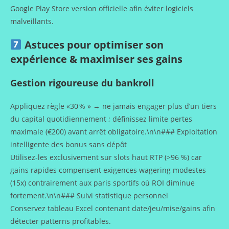
Google Play Store version officielle afin éviter logiciels
malveillants.
Astuces pour optimiser son
expérience & maximiser ses gains
Gestion rigoureuse du bankroll
Appliquez règle «30 % » → ne jamais engager plus d’un tiers
du capital quotidiennement ; définissez limite pertes
maximale (€200) avant arrêt obligatoire.\n\n### Exploitation
intelligente des bonus sans dépôt
Utilisez-les exclusivement sur slots haut RTP (>96 %) car
gains rapides compensent exigences wagering modestes
(15x) contrairement aux paris sportifs où ROI diminue
fortement.\n\n### Suivi statistique personnel
Conservez tableau Excel contenant date/jeu/mise/gains afin
détecter patterns profitables.