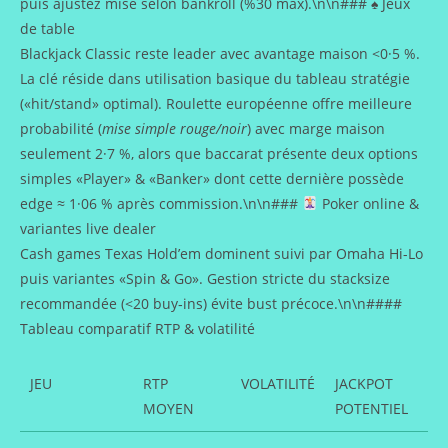
puis ajustez mise selon bankroll (%30 max).\n\n### ♠️ Jeux
de table
Blackjack Classic reste leader avec avantage maison <0·5 %.
La clé réside dans utilisation basique du tableau stratégie
(«hit/stand» optimal). Roulette européenne offre meilleure
probabilité (
mise simple rouge/noir
) avec marge maison
seulement 2·7 %, alors que baccarat présente deux options
simples «Player» & «Banker» dont cette dernière possède
edge ≈ 1·06 % après commission.\n\n###
Poker online &
variantes live dealer
Cash games Texas Hold’em dominent suivi par Omaha Hi-Lo
puis variantes «Spin & Go». Gestion stricte du stacksize
recommandée (<20 buy‑ins) évite bust précoce.\n\n####
Tableau comparatif RTP & volatilité
JEU
RTP
VOLATILITÉ
JACKPOT
MOYEN
POTENTIEL