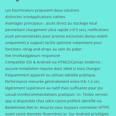
Les fournisseurs proposent deux solutions
distinctes.\n\nApplications natives
Avantages principaux : accès direct au stockage local
permettant chargement ultra rapide (<0·5 sec), notifications
push personnalisées pour promos exclusives (
bonus mobile
uniquement
) и support tactile optimisé notamment pour
fonctions «drag‑and‑drop» au sein du poker
live.\n\nNavigateurs responsive
Compatible iOS & Android via HTML5/Canvas moderne ;
aucune installation requise donc idéal si vous changez
fréquemment appareil ou utilisez tablette publique.
Performance mesurée généralement entre 0·8–1·2 sec,
légèrement supérieure au natif mais suffisante pour jeu
casual.\n\nRecommandations pratiques :\n- Testez version
app si disponible chez votre casino préféré identifié via
Basketnews.Net.\n- Assurez-vous toujours connexion HTTPS
avant saisie données financières.\n- Sur Android privilégiez