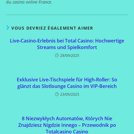
du
casino online France
.
VOUS DEVRIEZ ÉGALEMENT AIMER
Live‑Casino‑Erlebnis bei Total Casino: Hochwertige
Streams und Spielkomfort
28/09/2025
Exklusive Live‑Tischspiele für High‑Roller: So
glänzt das Slotlounge Casino im VIP‑Bereich
23/09/2025
8 Niezwykłych Automatów, Których Nie
Znajdziesz Nigdzie Innego – Przewodnik po
Totalcasino Casino