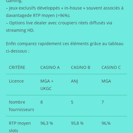
Gaming.
– Jeux exclusifs développés « in‑house » souvent associés à
davantagede RTP moyen (>96%).
– Options live dealer avec croupiers réels diffusés via
streaming HD.
Enfin comparez rapidement ces éléments grâce au tableau
ci‑dessous :
CRITÈRE
CASINO A
CASINO B
CASINO C
Licence
MGA +
ANJ
MGA
UKGC
Nombre
8
5
7
fournisseurs
RTP moyen
96,3 %
95,8 %
96,%
slots