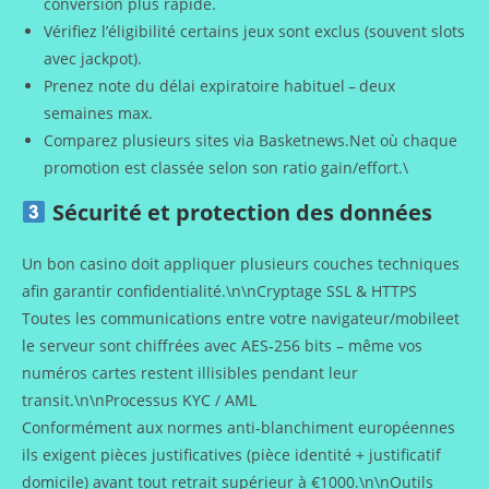
conversion plus rapide.
Vérifiez l’éligibilité certains jeux sont exclus (souvent slots
avec jackpot).
Prenez note du délai expiratoire habituel – deux
semaines max.
Comparez plusieurs sites via Basketnews.Net où chaque
promotion est classée selon son ratio gain/effort.\
Sécurité et protection des données
Un bon casino doit appliquer plusieurs couches techniques
afin garantir confidentialité.\n\nCryptage SSL & HTTPS
Toutes les communications entre votre navigateur/mobile​et
le serveur sont chiffrées avec AES‑256 bits – même vos
numéros cartes restent illisibles pendant leur
transit.\n\nProcessus KYC / AML
Conformément aux normes anti‑blanchiment européennes
ils exigent pièces justificatives (pièce identité + justificatif
domicile) avant tout retrait supérieur à €1000.\n\nOutils