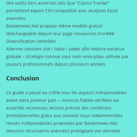
Des outils tiers autorisés tels Que “Casino Tracker”
permettent export CSV compatible avec analyses Excel
avancées.
Basketnews.Net propose même modèle gratuit
téléchargeable depuis leur page ressources.\n\n###
Diversification contrôlée
Alternez sessions slot / table / poker afin réduire variance
globale – stratégie connue sous nom «mix‑play» utilisée par
joueurs professionnels depuis plusieurs années.
Conclusion
Ce guide a passé au crible tous les aspects indispensables
avant votre premier pari — licences fiables vérifiées via
autorités reconnues, lecture précise des conditions
promotionnelles grâce aux conseils issus notammentdes
revues indépendantes proposées par Basketnews.Net,
mesures sécuritaires avancées protégeant vos données