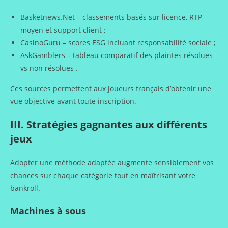
Basketnews.Net – classements basés sur licence, RTP
moyen et support client ;
CasinoGuru – scores ESG incluant responsabilité sociale ;
AskGamblers – tableau comparatif des plaintes résolues
vs non résolues .
Ces sources permettent aux joueurs français d’obtenir une
vue objective avant toute inscription.
III. Stratégies gagnantes aux différents
jeux
Adopter une méthode adaptée augmente sensiblement vos
chances sur chaque catégorie tout en maîtrisant votre
bankroll.
Machines à sous