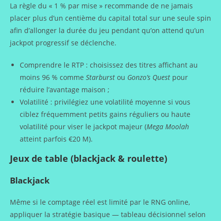
La règle du « 1 % par mise » recommande de ne jamais
placer plus d’un centième du capital total sur une seule spin
afin d’allonger la durée du jeu pendant qu’on attend qu’un
jackpot progressif se déclenche.
Comprendre le RTP : choisissez des titres affichant au
moins 96 % comme
Starburst
ou
Gonzo’s Quest
pour
réduire l’avantage maison ;
Volatilité : privilégiez une volatilité moyenne si vous
ciblez fréquemment petits gains réguliers ou haute
volatilité pour viser le jackpot majeur (
Mega Moolah
atteint parfois €20 M).
Jeux de table (blackjack & roulette)
Blackjack
Même si le comptage réel est limité par le RNG online,
appliquer la stratégie basique — tableau décisionnel selon