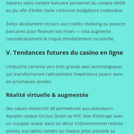
Séparez votre compte bancaire personnel du compte dédié
au jeu afin d’éviter toute confusion budgétaire inattendue.
Évitez absolument recours aux crédits revolving ou avances
bancaires pour financer vos mises — cela augmente
considérablement le risque d’endettement incontrôlé.
V. Tendances futures du casino en ligne
L’industrie s’oriente vers trois grands axes technologiques
qui transformeront radicalement l’expérience joueur dans
les prochaines années.
Réalité virtuelle & augmentée
Des salons immersifs VR permettront aux utilisateurs
équipés casque Oculus Quest ou HTC Vive d’interagir avec
un croupier avatar dans un décor tridimensionnel réaliste –
pensez aux tables rondes où chaque jeton possède sa