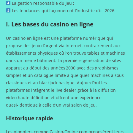
La gestion responsable du jeu ;
Les tendances qui façonneront l’industrie d’ici 2026.
I. Les bases du casino en ligne
Un casino en ligne est une plateforme numérique qui
propose des jeux d’argent via internet, contrairement aux
établissements physiques où l’on trouve tables et machines
dans un même bâtiment. La première génération de sites
apparut au début des années 2000 avec des graphismes
simples et un catalogue limité à quelques machines à sous
classiques et au blackjack basique. Aujourd’hui les
plateformes intègrent le live dealer grâce à la diffusion
vidéo haute définition et offrent une expérience
quasi‑identique à celle d’un vrai salon de jeu.
Historique rapide
Les pionniers comme Casino‑Online.com proposèrent leurs