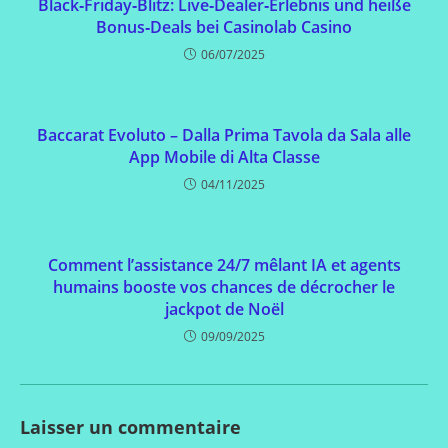
Black‑Friday‑Blitz: Live‑Dealer‑Erlebnis und heiße
Bonus‑Deals bei Casinolab Casino
06/07/2025
Baccarat Evoluto – Dalla Prima Tavola da Sala alle
App Mobile di Alta Classe
04/11/2025
Comment l’assistance 24/7 mêlant IA et agents
humains booste vos chances de décrocher le
jackpot de Noël
09/09/2025
Laisser un commentaire