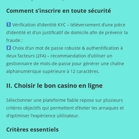
Comment s’inscrire en toute sécurité
Vérification d’identité KYC – téléversement d’une pièce
d’identité et d’un justificatif de domicile afin de prévenir la
fraude ;
Choix d’un mot de passe robuste & authentification à
deux facteurs (2FA) – recommandation d’utiliser un
gestionnaire de mots‑de‑passe pour générer une chaîne
alphanumérique supérieure à 12 caractères.
II. Choisir le bon casino en ligne
Sélectionner une plateforme fiable repose sur plusieurs
critères objectifs qui permettent d’éviter les arnaques et
d’optimiser l’expérience utilisateur.
Critères essentiels