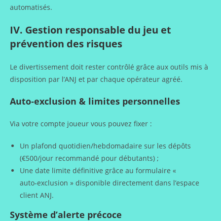
automatisés.
IV. Gestion responsable du jeu et
prévention des risques
Le divertissement doit rester contrôlé grâce aux outils mis à
disposition par l’ANJ et par chaque opérateur agréé.
Auto‑exclusion & limites personnelles
Via votre compte joueur vous pouvez fixer :
Un plafond quotidien/hebdomadaire sur les dépôts
(€500/jour recommandé pour débutants) ;
Une date limite définitive grâce au formulaire «
auto‑exclusion » disponible directement dans l’espace
client ANJ.
Système d’alerte précoce