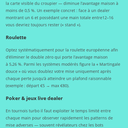
la carte visible du croupier — diminue l’avantage maison à
moins de 0,5 %. Un exemple concret : face à un dealer
montrant un 6 et possédant une main totale entre12–16
vous devriez toujours rester (« stand »).
Roulette
Optez systématiquement pour la roulette européenne afin
d’éliminer le double zéro qui porte l’avantage maison
à 5,26 %. Parmi les systèmes modérés figure la « Martingale
douce » où vous doublez votre mise uniquement après
chaque perte jusqu’à atteindre un plafond raisonnable
(exemple : départ €5 → max €80).
Poker & jeux live dealer
En tournois turbo il faut exploiter le temps limité entre
chaque main pour observer rapidement les patterns de
mise adverses — souvent révélateurs chez les bots