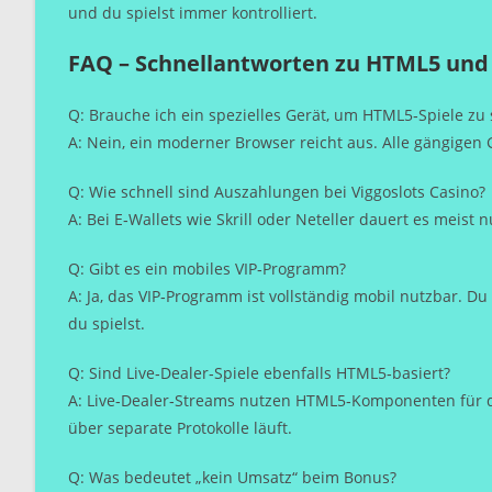
und du spielst immer kontrolliert.
FAQ – Schnellantworten zu HTML5 und 
Q: Brauche ich ein spezielles Gerät, um HTML5‑Spiele zu 
A: Nein, ein moderner Browser reicht aus. Alle gängigen
Q: Wie schnell sind Auszahlungen bei Viggoslots Casino?
A: Bei E‑Wallets wie Skrill oder Neteller dauert es mei
Q: Gibt es ein mobiles VIP‑Programm?
A: Ja, das VIP‑Programm ist vollständig mobil nutzbar. Du
du spielst.
Q: Sind Live‑Dealer‑Spiele ebenfalls HTML5‑basiert?
A: Live‑Dealer‑Streams nutzen HTML5‑Komponenten für d
über separate Protokolle läuft.
Q: Was bedeutet „kein Umsatz“ beim Bonus?