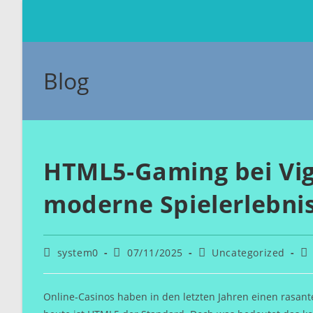
Skip
to
content
Blog
HTML5‑Gaming bei Vig
moderne Spielerlebnis
Auteur/autrice
Publication
Post
Co
system0
07/11/2025
Uncategorized
de
publiée :
category:
de
la
la
publication :
pu
Online‑Casinos haben in den letzten Jahren einen rasant