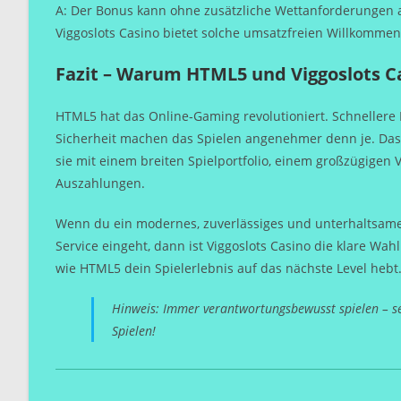
A: Der Bonus kann ohne zusätzliche Wettanforderungen a
Viggoslots Casino bietet solche umsatzfreien Willkommens
Fazit – Warum HTML5 und Viggoslots
HTML5 hat das Online‑Gaming revolutioniert. Schnellere 
Sicherheit machen das Spielen angenehmer denn je. Das 
sie mit einem breiten Spielportfolio, einem großzügige
Auszahlungen.
Wenn du ein modernes, zuverlässiges und unterhaltsame
Service eingeht, dann ist Viggoslots Casino die klare Wahl
wie HTML5 dein Spielerlebnis auf das nächste Level hebt
Hinweis: Immer verantwortungsbewusst spielen – set
Spielen!