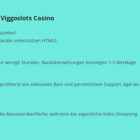
Viggoslots Casino
spielen?
 Geräte unterstützen HTML5.
st nur wenige Stunden. Banküberweisungen benötigen 1‑3 Werktage.
 profitierst von exklusiven Boni und persönlichem Support, egal wo
ie Benutzeroberfläche, während das eigentliche Video‑Streaming