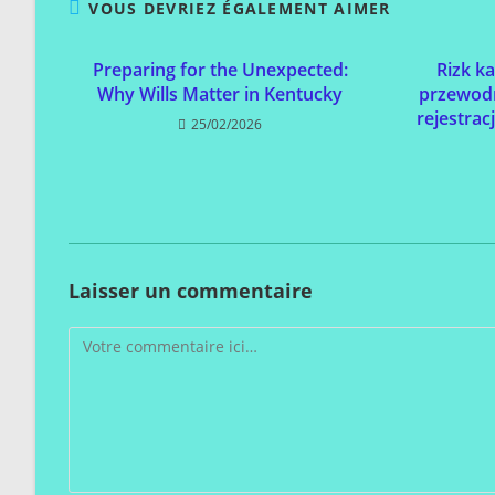
VOUS DEVRIEZ ÉGALEMENT AIMER
Preparing for the Unexpected:
Rizk k
Why Wills Matter in Kentucky
przewodn
rejestrac
25/02/2026
Laisser un commentaire
Comment