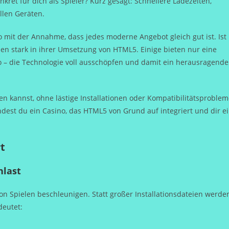
ret für dich als Spieler? Kurz gesagt: Schnellere Ladezeiten,
llen Geräten.
o mit der Annahme, dass jedes moderne Angebot gleich gut ist. Ist
men stark in ihrer Umsetzung von HTML5. Einige bieten nur eine
o – die Technologie voll ausschöpfen und damit ein herausragende
n kannst, ohne lästige Installationen oder Kompatibilitätsproblem
indest du ein Casino, das HTML5 von Grund auf integriert und dir e
t
nlast
n Spielen beschleunigen. Statt großer Installationsdateien werde
deutet: