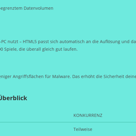
t begrenztem Datenvolumen
‑PC nutzt – HTML5 passt sich automatisch an die Auflösung und da
 Spiele, die überall gleich gut laufen.
eniger Angriffsflächen für Malware. Das erhöht die Sicherheit dein
Überblick
KONKURRENZ
Teilweise