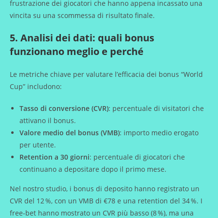
frustrazione dei giocatori che hanno appena incassato una
vincita su una scommessa di risultato finale.
5. Analisi dei dati: quali bonus
funzionano meglio e perché
Le metriche chiave per valutare l’efficacia dei bonus “World
Cup” includono:
Tasso di conversione (CVR)
: percentuale di visitatori che
attivano il bonus.
Valore medio del bonus (VMB)
: importo medio erogato
per utente.
Retention a 30 giorni
: percentuale di giocatori che
continuano a depositare dopo il primo mese.
Nel nostro studio, i bonus di deposito hanno registrato un
CVR del 12 %, con un VMB di €78 e una retention del 34 %. I
free‑bet hanno mostrato un CVR più basso (8 %), ma una