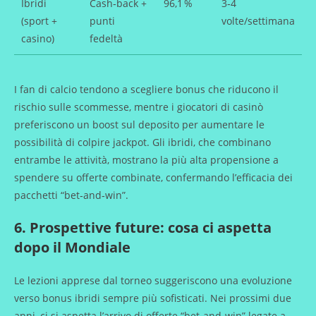
Ibridi
Cash‑back +
96,1 %
3‑4
(sport +
punti
volte/settimana
casino)
fedeltà
I fan di calcio tendono a scegliere bonus che riducono il
rischio sulle scommesse, mentre i giocatori di casinò
preferiscono un boost sul deposito per aumentare le
possibilità di colpire jackpot. Gli ibridi, che combinano
entrambe le attività, mostrano la più alta propensione a
spendere su offerte combinate, confermando l’efficacia dei
pacchetti “bet‑and‑win”.
6. Prospettive future: cosa ci aspetta
dopo il Mondiale
Le lezioni apprese dal torneo suggeriscono una evoluzione
verso bonus ibridi sempre più sofisticati. Nei prossimi due
anni, ci si aspetta l’arrivo di offerte “bet‑and‑win” legate a