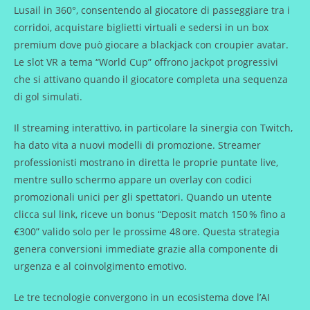
Lusail in 360°, consentendo al giocatore di passeggiare tra i
corridoi, acquistare biglietti virtuali e sedersi in un box
premium dove può giocare a blackjack con croupier avatar.
Le slot VR a tema “World Cup” offrono jackpot progressivi
che si attivano quando il giocatore completa una sequenza
di gol simulati.
Il streaming interattivo, in particolare la sinergia con Twitch,
ha dato vita a nuovi modelli di promozione. Streamer
professionisti mostrano in diretta le proprie puntate live,
mentre sullo schermo appare un overlay con codici
promozionali unici per gli spettatori. Quando un utente
clicca sul link, riceve un bonus “Deposit match 150 % fino a
€300” valido solo per le prossime 48 ore. Questa strategia
genera conversioni immediate grazie alla componente di
urgenza e al coinvolgimento emotivo.
Le tre tecnologie convergono in un ecosistema dove l’AI