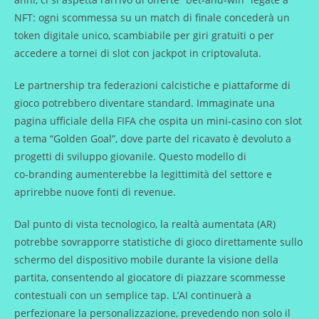
NFT: ogni scommessa su un match di finale concederà un
token digitale unico, scambiabile per giri gratuiti o per
accedere a tornei di slot con jackpot in criptovaluta.
Le partnership tra federazioni calcistiche e piattaforme di
gioco potrebbero diventare standard. Immaginate una
pagina ufficiale della FIFA che ospita un mini‑casino con slot
a tema “Golden Goal”, dove parte del ricavato è devoluto a
progetti di sviluppo giovanile. Questo modello di
co‑branding aumenterebbe la legittimità del settore e
aprirebbe nuove fonti di revenue.
Dal punto di vista tecnologico, la realtà aumentata (AR)
potrebbe sovrapporre statistiche di gioco direttamente sullo
schermo del dispositivo mobile durante la visione della
partita, consentendo al giocatore di piazzare scommesse
contestuali con un semplice tap. L’AI continuerà a
perfezionare la personalizzazione, prevedendo non solo il