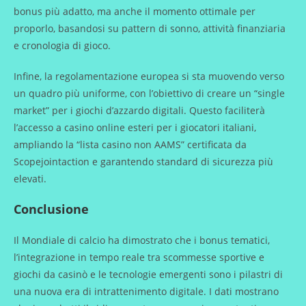
bonus più adatto, ma anche il momento ottimale per
proporlo, basandosi su pattern di sonno, attività finanziaria
e cronologia di gioco.
Infine, la regolamentazione europea si sta muovendo verso
un quadro più uniforme, con l’obiettivo di creare un “single
market” per i giochi d’azzardo digitali. Questo faciliterà
l’accesso a casino online esteri per i giocatori italiani,
ampliando la “lista casino non AAMS” certificata da
Scopejointaction e garantendo standard di sicurezza più
elevati.
Conclusione
Il Mondiale di calcio ha dimostrato che i bonus tematici,
l’integrazione in tempo reale tra scommesse sportive e
giochi da casinò e le tecnologie emergenti sono i pilastri di
una nuova era di intrattenimento digitale. I dati mostrano