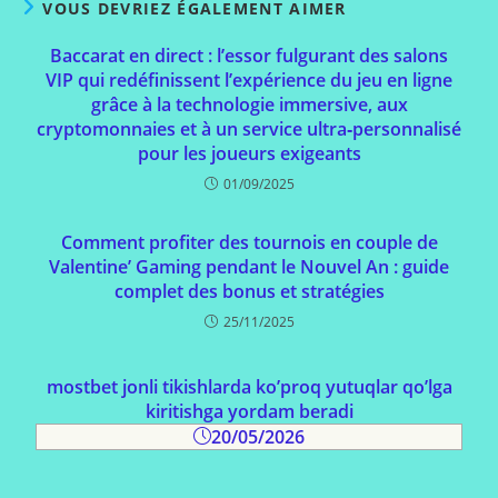
VOUS DEVRIEZ ÉGALEMENT AIMER
Baccarat en direct : l’essor fulgurant des salons
VIP qui redéfinissent l’expérience du jeu en ligne
grâce à la technologie immersive, aux
cryptomonnaies et à un service ultra‑personnalisé
pour les joueurs exigeants
01/09/2025
Comment profiter des tournois en couple de
Valentine’ Gaming pendant le Nouvel An : guide
complet des bonus et stratégies
25/11/2025
mostbet jonli tikishlarda ko’proq yutuqlar qo’lga
kiritishga yordam beradi
20/05/2026