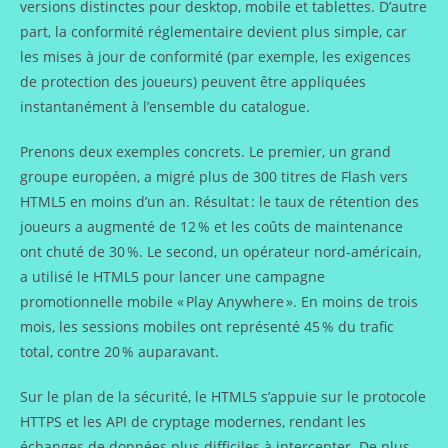
versions distinctes pour desktop, mobile et tablettes. D’autre
part, la conformité réglementaire devient plus simple, car
les mises à jour de conformité (par exemple, les exigences
de protection des joueurs) peuvent être appliquées
instantanément à l’ensemble du catalogue.
Prenons deux exemples concrets. Le premier, un grand
groupe européen, a migré plus de 300 titres de Flash vers
HTML5 en moins d’un an. Résultat : le taux de rétention des
joueurs a augmenté de 12 % et les coûts de maintenance
ont chuté de 30 %. Le second, un opérateur nord‑américain,
a utilisé le HTML5 pour lancer une campagne
promotionnelle mobile « Play Anywhere ». En moins de trois
mois, les sessions mobiles ont représenté 45 % du trafic
total, contre 20 % auparavant.
Sur le plan de la sécurité, le HTML5 s’appuie sur le protocole
HTTPS et les API de cryptage modernes, rendant les
échanges de données plus difficiles à intercepter. De plus,