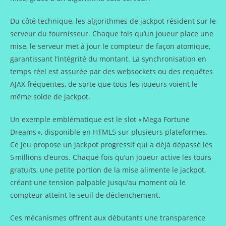
Du côté technique, les algorithmes de jackpot résident sur le
serveur du fournisseur. Chaque fois qu’un joueur place une
mise, le serveur met à jour le compteur de façon atomique,
garantissant l’intégrité du montant. La synchronisation en
temps réel est assurée par des websockets ou des requêtes
AJAX fréquentes, de sorte que tous les joueurs voient le
même solde de jackpot.
Un exemple emblématique est le slot « Mega Fortune
Dreams », disponible en HTML5 sur plusieurs plateformes.
Ce jeu propose un jackpot progressif qui a déjà dépassé les
5 millions d’euros. Chaque fois qu’un joueur active les tours
gratuits, une petite portion de la mise alimente le jackpot,
créant une tension palpable jusqu’au moment où le
compteur atteint le seuil de déclenchement.
Ces mécanismes offrent aux débutants une transparence