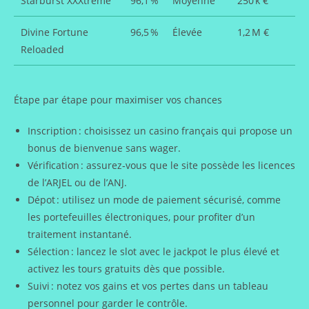
Starburst XXXtreme
96,1 %
Moyenne
250 k €
Divine Fortune
96,5 %
Élevée
1,2 M €
Reloaded
Étape par étape pour maximiser vos chances
Inscription : choisissez un casino français qui propose un
bonus de bienvenue sans wager.
Vérification : assurez‑vous que le site possède les licences
de l’ARJEL ou de l’ANJ.
Dépot : utilisez un mode de paiement sécurisé, comme
les portefeuilles électroniques, pour profiter d’un
traitement instantané.
Sélection : lancez le slot avec le jackpot le plus élevé et
activez les tours gratuits dès que possible.
Suivi : notez vos gains et vos pertes dans un tableau
personnel pour garder le contrôle.