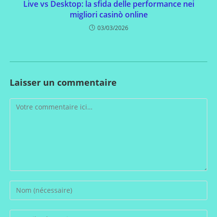
Live vs Desktop: la sfida delle performance nei
migliori casinò online
03/03/2026
Laisser un commentaire
Comment
Enter
your
name
Enter