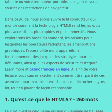
tablette ou votre ordinateur portable, sans jamais vous
soucier des restrictions de navigateur.
Dans ce guide, nous allons suivre le fil conducteur qui
montre comment la technologie HTML5 rend les jackpots
plus accessibles, plus rapides et plus immersifs. Nous
explorerons les bases du standard, les raisons pour
lesquelles les opérateurs l’adoptent, les améliorations
graphiques, l’accessibilité multi‑appareils, le
fonctionnement des jackpots, les stratégies pour les
débutants, ainsi que les aspects de sécurité et d’équité.
Learn more at
casino francais en ligne
. À la fin de votre
lecture, vous saurez exactement comment tirer parti de ces
avancées pour maximiser vos chances de décrocher le gros
lot, tout en jouant de façon responsable.
1. Qu’est‑ce que le HTML5 ? – 260 mots
Le HTML5 est la cinquième version du langage de balisage