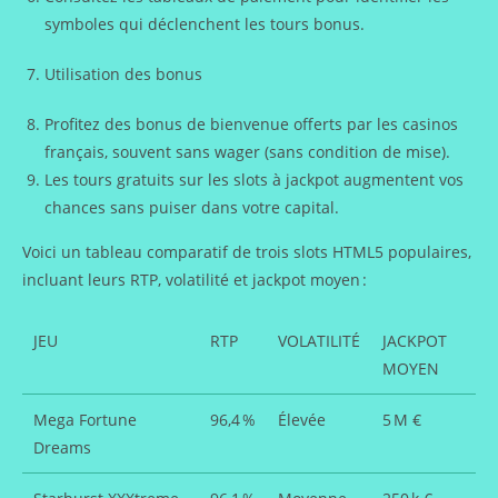
symboles qui déclenchent les tours bonus.
Utilisation des bonus
Profitez des bonus de bienvenue offerts par les casinos
français, souvent sans wager (sans condition de mise).
Les tours gratuits sur les slots à jackpot augmentent vos
chances sans puiser dans votre capital.
Voici un tableau comparatif de trois slots HTML5 populaires,
incluant leurs RTP, volatilité et jackpot moyen :
JEU
RTP
VOLATILITÉ
JACKPOT
MOYEN
Mega Fortune
96,4 %
Élevée
5 M €
Dreams