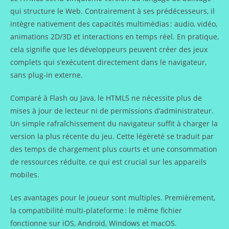
qui structure le Web. Contrairement à ses prédécesseurs, il
intègre nativement des capacités multimédias : audio, vidéo,
animations 2D/3D et interactions en temps réel. En pratique,
cela signifie que les développeurs peuvent créer des jeux
complets qui s’exécutent directement dans le navigateur,
sans plug‑in externe.
Comparé à Flash ou Java, le HTML5 ne nécessite plus de
mises à jour de lecteur ni de permissions d’administrateur.
Un simple rafraîchissement du navigateur suffit à charger la
version la plus récente du jeu. Cette légèreté se traduit par
des temps de chargement plus courts et une consommation
de ressources réduite, ce qui est crucial sur les appareils
mobiles.
Les avantages pour le joueur sont multiples. Premièrement,
la compatibilité multi‑plateforme : le même fichier
fonctionne sur iOS, Android, Windows et macOS.