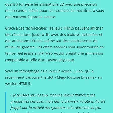
quant à lui, gère les animations 2D avec une précision
milliseconde, idéale pour les rouleaux de machines à sous
qui tournent à grande vitesse.
Grâce à ces technologies, les jeux HTML5 peuvent afficher
des résolutions jusqu’à 4K, avec des textures détaillées et
des animations fluides même sur des smartphones de
milieu de gamme. Les effets sonores sont synchronisés en
temps réel grâce à l’API Web Audio, créant une immersion
comparable à celle d’un casino physique.
Voici un témoignage d’un joueur novice, Julien, qui a
récemment découvert le slot « Mega Fortune Dreams » en
version HTML5 :
« Je pensais que les jeux mobiles étaient limités à des
graphismes basiques, mais dès la première rotation, j’ai été
frappé par la netteté des symboles et la réactivité du jeu.