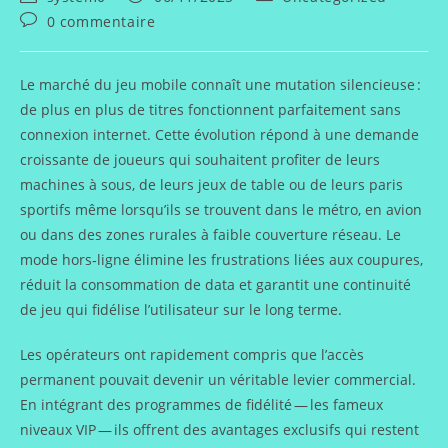
de
publiée :
category:
Commentaires
0 commentaire
la
de
publication :
la
publication :
Le marché du jeu mobile connaît une mutation silencieuse :
de plus en plus de titres fonctionnent parfaitement sans
connexion internet. Cette évolution répond à une demande
croissante de joueurs qui souhaitent profiter de leurs
machines à sous, de leurs jeux de table ou de leurs paris
sportifs même lorsqu’ils se trouvent dans le métro, en avion
ou dans des zones rurales à faible couverture réseau. Le
mode hors‑ligne élimine les frustrations liées aux coupures,
réduit la consommation de data et garantit une continuité
de jeu qui fidélise l’utilisateur sur le long terme.
Les opérateurs ont rapidement compris que l’accès
permanent pouvait devenir un véritable levier commercial.
En intégrant des programmes de fidélité — les fameux
niveaux VIP — ils offrent des avantages exclusifs qui restent