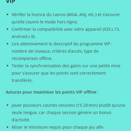
VIP
Vérifier la licence du casino (MGA, ANJ, etc.) et s’assurer
qu’elle couvre le mode hors‑ligne.
Confirmer la compatibilité avec votre appareil (iOS ≥ 13,
Android ≥ 9).
Lire attentivement le descriptif du programme VIP :
nombre de niveaux, critères d’accès, type de
récompenses offline.
Tester la synchronisation des gains sur une petite mise
pour s’assurer que les points sont correctement
transférés.
Astuces pour maximiser les points VIP offline
:
Jouer plusieurs courtes sessions (15‑20 min) plutôt qu’une
seule longue, car chaque session génère un bonus
d’activité.
Miser le minimum requis pour chaque jeu afin