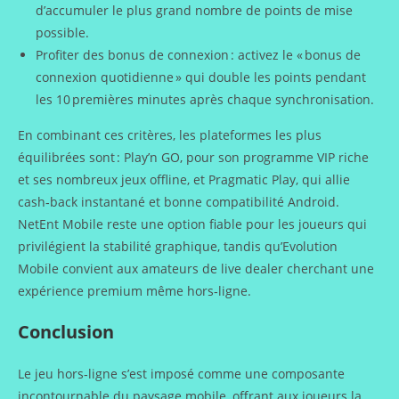
d’accumuler le plus grand nombre de points de mise
possible.
Profiter des bonus de connexion : activez le « bonus de
connexion quotidienne » qui double les points pendant
les 10 premières minutes après chaque synchronisation.
En combinant ces critères, les plateformes les plus
équilibrées sont : Play’n GO, pour son programme VIP riche
et ses nombreux jeux offline, et Pragmatic Play, qui allie
cash‑back instantané et bonne compatibilité Android.
NetEnt Mobile reste une option fiable pour les joueurs qui
privilégient la stabilité graphique, tandis qu’Evolution
Mobile convient aux amateurs de live dealer cherchant une
expérience premium même hors‑ligne.
Conclusion
Le jeu hors‑ligne s’est imposé comme une composante
incontournable du paysage mobile, offrant aux joueurs la