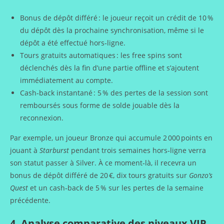
Bonus de dépôt différé : le joueur reçoit un crédit de 10 %
du dépôt dès la prochaine synchronisation, même si le
dépôt a été effectué hors‑ligne.
Tours gratuits automatiques : les free spins sont
déclenchés dès la fin d’une partie offline et s’ajoutent
immédiatement au compte.
Cash‑back instantané : 5 % des pertes de la session sont
remboursés sous forme de solde jouable dès la
reconnexion.
Par exemple, un joueur Bronze qui accumule 2 000 points en
jouant à
Starburst
pendant trois semaines hors‑ligne verra
son statut passer à Silver. À ce moment‑là, il recevra un
bonus de dépôt différé de 20 €, dix tours gratuits sur
Gonzo’s
Quest
et un cash‑back de 5 % sur les pertes de la semaine
précédente.
4. Analyse comparative des niveaux VIP