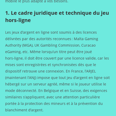
mobile le plus adapté à vos besoins.
1. Le cadre juridique et technique du jeu
hors‑ligne
Les jeux d’argent en ligne sont soumis à des licences
délivrées par des autorités reconnues : Malta Gaming
Authority (MGA), UK Gambling Commission, Curacao
eGaming, etc. Même lorsqu’un titre peut être joué
hors‑ligne, il doit être couvert par une licence valide, car les
mises sont enregistrées et synchronisées dès que le
dispositif retrouve une connexion. En France, l’ARJEL
(maintenant l’ANJ) impose que tout jeu d’argent en ligne soit
hébergé sur un serveur agréé, même si le joueur utilise le
mode déconnecté. En Belgique et en Suisse, des exigences
similaires s’appliquent, avec une attention particulière
portée à la protection des mineurs et à la prévention du
blanchiment d’argent.