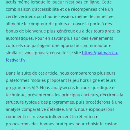
actifs même lorsque le joueur n’est pas en ligne. Cette
combinaison d’accessibilité et de récompenses crée un
cercle vertueux où chaque session, même déconnectée,
alimente le compteur de points et ouvre la porte à des
bonus de bienvenue plus généreux ou à des tours gratuits
automatiques. Pour en savoir plus sur des événements
culturels qui partagent une approche communautaire
similaire, vous pouvez consulter le site
https://palmarosa-
festival.fr/
.
Dans la suite de cet article, nous comparerons plusieurs
plateformes mobiles proposant le jeu hors‑ligne et leurs
programmes VIP. Nous analyserons le cadre juridique et
technique, présenterons les principaux acteurs, décrirons la
structure typique des programmes, puis procéderons à une
analyse comparative détaillée. Enfin, nous expliquerons
comment ces niveaux influencent la rétention et
proposerons des bonnes pratiques pour choisir le casino