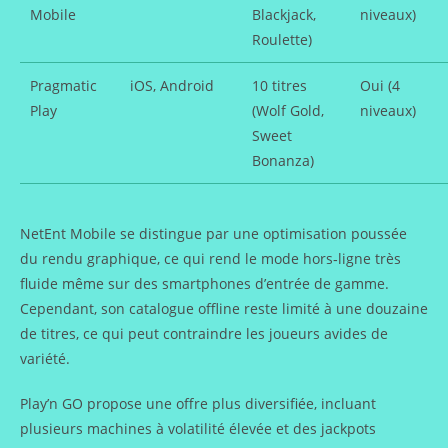
Mobile
Blackjack,
niveaux)
Roulette)
Pragmatic
iOS, Android
10 titres
Oui (4
Play
(Wolf Gold,
niveaux)
Sweet
Bonanza)
NetEnt Mobile se distingue par une optimisation poussée
du rendu graphique, ce qui rend le mode hors‑ligne très
fluide même sur des smartphones d’entrée de gamme.
Cependant, son catalogue offline reste limité à une douzaine
de titres, ce qui peut contraindre les joueurs avides de
variété.
Play’n GO propose une offre plus diversifiée, incluant
plusieurs machines à volatilité élevée et des jackpots