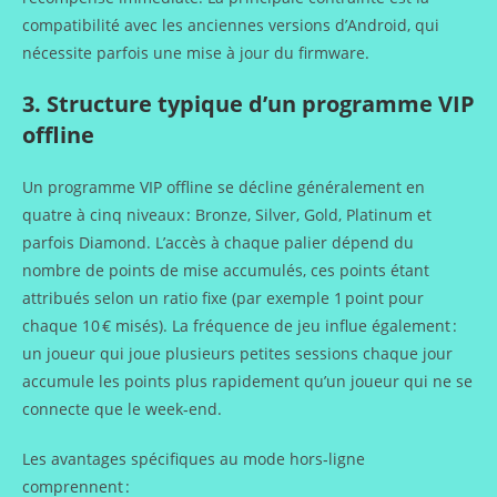
compatibilité avec les anciennes versions d’Android, qui
nécessite parfois une mise à jour du firmware.
3. Structure typique d’un programme VIP
offline
Un programme VIP offline se décline généralement en
quatre à cinq niveaux : Bronze, Silver, Gold, Platinum et
parfois Diamond. L’accès à chaque palier dépend du
nombre de points de mise accumulés, ces points étant
attribués selon un ratio fixe (par exemple 1 point pour
chaque 10 € misés). La fréquence de jeu influe également :
un joueur qui joue plusieurs petites sessions chaque jour
accumule les points plus rapidement qu’un joueur qui ne se
connecte que le week‑end.
Les avantages spécifiques au mode hors‑ligne
comprennent :