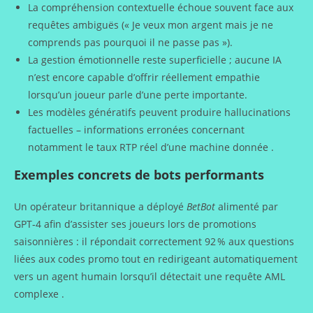
La compréhension contextuelle échoue souvent face aux
requêtes ambiguës (« Je veux mon argent mais je ne
comprends pas pourquoi il ne passe pas »).
La gestion émotionnelle reste superficielle ; aucune IA
n’est encore capable d’offrir réellement empathie
lorsqu’un joueur parle d’une perte importante.
Les modèles génératifs peuvent produire hallucinations
factuelles – informations erronées concernant
notamment le taux RTP réel d’une machine donnée .
Exemples concrets de bots performants
Un opérateur britannique a déployé
BetBot
alimenté par
GPT‑4 afin d’assister ses joueurs lors de promotions
saisonnières : il répondait correctement 92 % aux questions
liées aux codes promo tout en redirigeant automatiquement
vers un agent humain lorsqu’il détectait une requête AML
complexe .