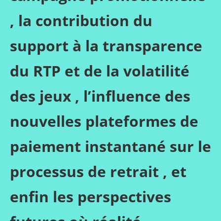
, la contribution du
support à la transparence
du RTP et de la volatilité
des jeux , l’influence des
nouvelles plateformes de
paiement instantané sur le
processus de retrait , et
enfin les perspectives