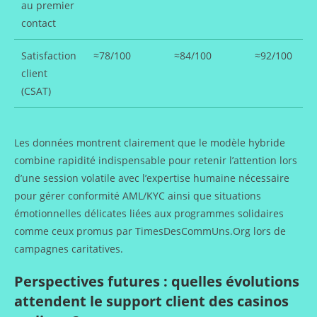
au premier
contact
Satisfaction
≈78/100
≈84/100
≈92/100
client
(CSAT)
Les données montrent clairement que le modèle hybride
combine rapidité indispensable pour retenir l’attention lors
d’une session volatile avec l’expertise humaine nécessaire
pour gérer conformité AML/KYC ainsi que situations
émotionnelles délicates liées aux programmes solidaires
comme ceux promus par TimesDesCommUns.Org lors de
campagnes caritatives.
Perspectives futures : quelles évolutions
attendent le support client des casinos