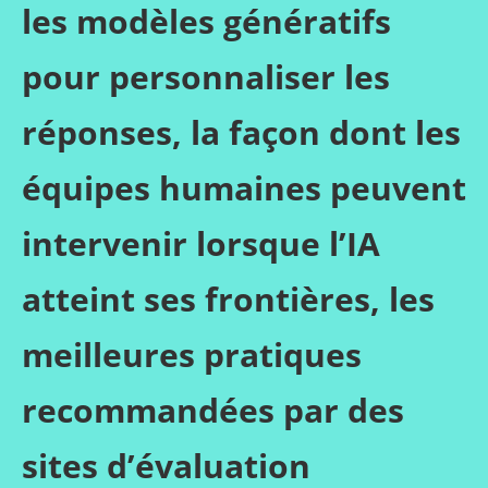
les modèles génératifs
pour personnaliser les
réponses, la façon dont les
équipes humaines peuvent
intervenir lorsque l’IA
atteint ses frontières, les
meilleures pratiques
recommandées par des
sites d’évaluation