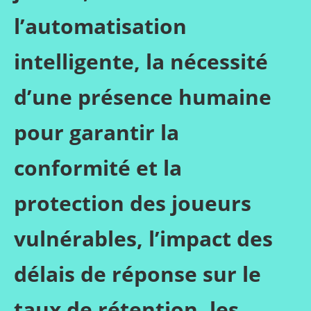
l’automatisation
intelligente, la nécessité
d’une présence humaine
pour garantir la
conformité et la
protection des joueurs
vulnérables, l’impact des
délais de réponse sur le
taux de rétention, les