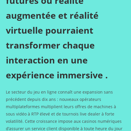
futures où réalité
augmentée et réalité
virtuelle pourraient
transformer chaque
interaction en une
expérience immersive .
Le secteur du jeu en ligne connaît une expansion sans
précédent depuis dix ans : nouveaux opérateurs
multiplateformes multiplient leurs offres de machines à
sous vidéo à RTP élevé et de tournois live dealer à forte
volatilité. Cette croissance impose aux casinos numériques
d’assurer un service client disponible à toute heure du jour