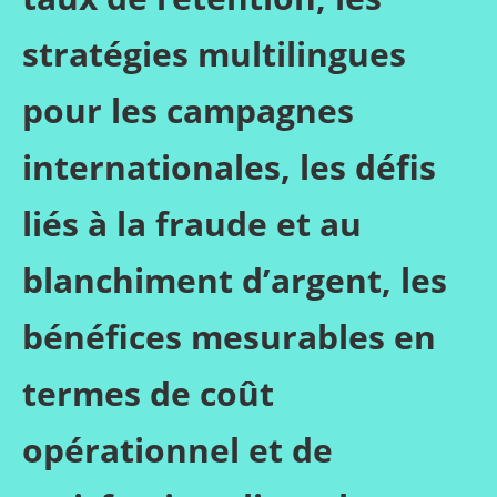
stratégies multilingues
pour les campagnes
internationales, les défis
liés à la fraude et au
blanchiment d’argent, les
bénéfices mesurables en
termes de coût
opérationnel et de