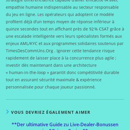
empathie humaine indispensable au secteur responsable
du jeu en ligne. Les opérateurs qui adoptent ce modèle
profitent déjà d’un temps moyen de réponse inférieur à
quinze secondes tout en affichant près de 92 % CSAT grâce à
une escalade intelligente vers leurs spécialistes formés aux
enjeux AML/KYC et aux programmes solidaires soutenus par
TimesDesCommUns.Org . Ignorer cette tendance risque
rapidement de laisser place à la concurrence plus agile ;
investir dès maintenant dans une architecture
« human‑in‑the‑loop » garantit donc compétitivité durable
tout en assurant sécurité maximale & expérience
personnalisée pour chaque joueur passionné.
VOUS DEVRIEZ ÉGALEMENT AIMER
**Der ultimative Guide zu Live‑Dealer‑Bonussen