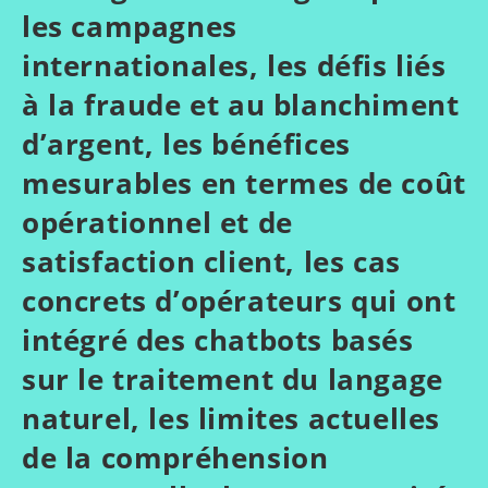
les campagnes
internationales, les défis liés
à la fraude et au blanchiment
d’argent, les bénéfices
mesurables en termes de coût
opérationnel et de
satisfaction client, les cas
concrets d’opérateurs qui ont
intégré des chatbots basés
sur le traitement du langage
naturel, les limites actuelles
de la compréhension