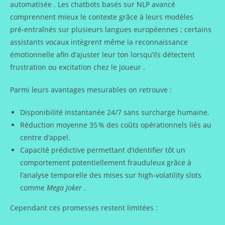
automatisée . Les chatbots basés sur NLP avancé
comprennent mieux le contexte grâce à leurs modèles
pré‑entraînés sur plusieurs langues européennes ; certains
assistants vocaux intègrent même la reconnaissance
émotionnelle afin d’ajuster leur ton lorsqu’ils détectent
frustration ou excitation chez le joueur .
Parmi leurs avantages mesurables on retrouve :
Disponibilité instantanée 24/7 sans surcharge humaine.
Réduction moyenne 35 % des coûts opérationnels liés au
centre d’appel.
Capacité prédictive permettant d’identifier tôt un
comportement potentiellement frauduleux grâce à
l’analyse temporelle des mises sur high‑volatility slots
comme
Mega Joker
.
Cependant ces promesses restent limitées :