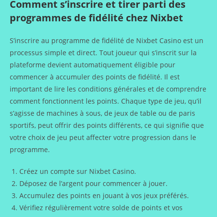
Comment s’inscrire et tirer parti des
programmes de fidélité chez Nixbet
S’inscrire au programme de fidélité de Nixbet Casino est un
processus simple et direct. Tout joueur qui s’inscrit sur la
plateforme devient automatiquement éligible pour
commencer à accumuler des points de fidélité. Il est
important de lire les conditions générales et de comprendre
comment fonctionnent les points. Chaque type de jeu, qu’il
s’agisse de machines à sous, de jeux de table ou de paris
sportifs, peut offrir des points différents, ce qui signifie que
votre choix de jeu peut affecter votre progression dans le
programme.
Créez un compte sur Nixbet Casino.
Déposez de l’argent pour commencer à jouer.
Accumulez des points en jouant à vos jeux préférés.
Vérifiez régulièrement votre solde de points et vos