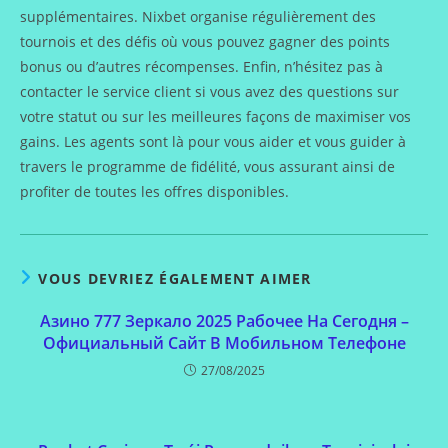
supplémentaires. Nixbet organise régulièrement des
tournois et des défis où vous pouvez gagner des points
bonus ou d’autres récompenses. Enfin, n’hésitez pas à
contacter le service client si vous avez des questions sur
votre statut ou sur les meilleures façons de maximiser vos
gains. Les agents sont là pour vous aider et vous guider à
travers le programme de fidélité, vous assurant ainsi de
profiter de toutes les offres disponibles.
VOUS DEVRIEZ ÉGALEMENT AIMER
Азино 777 Зеркало 2025 Рабочее На Сегодня –
Официальный Сайт В Мобильном Телефоне
27/08/2025