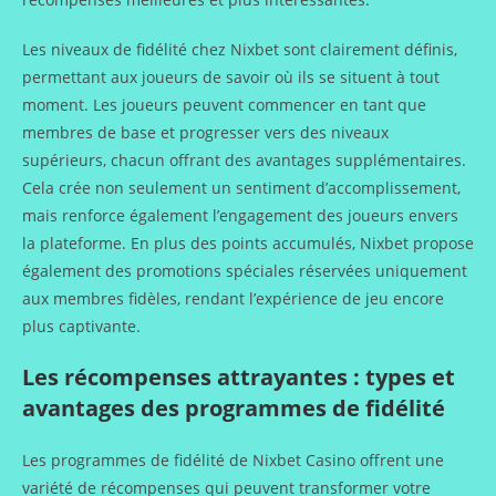
Les niveaux de fidélité chez Nixbet sont clairement définis,
permettant aux joueurs de savoir où ils se situent à tout
moment. Les joueurs peuvent commencer en tant que
membres de base et progresser vers des niveaux
supérieurs, chacun offrant des avantages supplémentaires.
Cela crée non seulement un sentiment d’accomplissement,
mais renforce également l’engagement des joueurs envers
la plateforme. En plus des points accumulés, Nixbet propose
également des promotions spéciales réservées uniquement
aux membres fidèles, rendant l’expérience de jeu encore
plus captivante.
Les récompenses attrayantes : types et
avantages des programmes de fidélité
Les programmes de fidélité de Nixbet Casino offrent une
variété de récompenses qui peuvent transformer votre