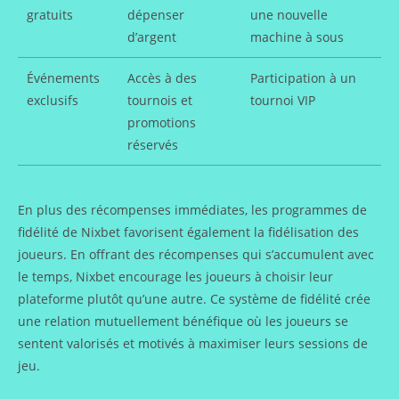
gratuits
dépenser
une nouvelle
d’argent
machine à sous
Événements
Accès à des
Participation à un
exclusifs
tournois et
tournoi VIP
promotions
réservés
En plus des récompenses immédiates, les programmes de
fidélité de Nixbet favorisent également la fidélisation des
joueurs. En offrant des récompenses qui s’accumulent avec
le temps, Nixbet encourage les joueurs à choisir leur
plateforme plutôt qu’une autre. Ce système de fidélité crée
une relation mutuellement bénéfique où les joueurs se
sentent valorisés et motivés à maximiser leurs sessions de
jeu.