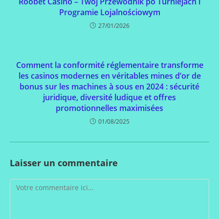
Roobet Casino – Twój Przewodnik po Turniejach i
Programie Lojalnościowym
27/01/2026
Comment la conformité réglementaire transforme
les casinos modernes en véritables mines d’or de
bonus sur les machines à sous en 2024 : sécurité
juridique, diversité ludique et offres
promotionnelles maximisées
01/08/2025
Laisser un commentaire
Comment