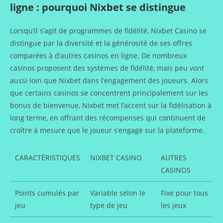
ligne : pourquoi Nixbet se distingue
Lorsqu’il s’agit de programmes de fidélité, Nixbet Casino se
distingue par la diversité et la générosité de ses offres
comparées à d’autres casinos en ligne. De nombreux
casinos proposent des systèmes de fidélité, mais peu vont
aussi loin que Nixbet dans l’engagement des joueurs. Alors
que certains casinos se concentrent principalement sur les
bonus de bienvenue, Nixbet met l’accent sur la fidélisation à
long terme, en offrant des récompenses qui continuent de
croître à mesure que le joueur s’engage sur la plateforme.
CARACTÉRISTIQUES
NIXBET CASINO
AUTRES
CASINOS
Points cumulés par
Variable selon le
Fixe pour tous
jeu
type de jeu
les jeux