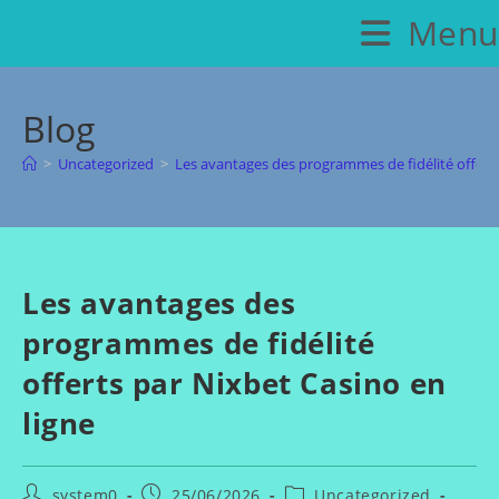
Skip
Menu
to
content
Blog
>
Uncategorized
>
Les avantages des programmes de fidélité offerts
Les avantages des
programmes de fidélité
offerts par Nixbet Casino en
ligne
Auteur/autrice
Publication
Post
system0
25/06/2026
Uncategorized