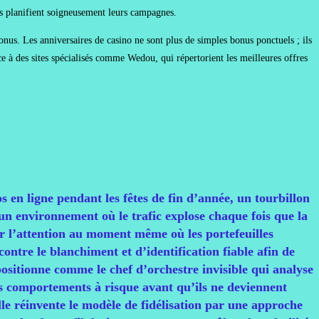
ls planifient soigneusement leurs campagnes.
 bonus. Les anniversaires de casino ne sont plus de simples bonus ponctuels ; ils
ce à des sites spécialisés comme Wedou, qui répertorient les meilleures offres
os en ligne pendant les fêtes de fin d’année, un tourbillon
 un environnement où le trafic explose chaque fois que la
er l’attention au moment même où les portefeuilles
ontre le blanchiment et d’identification fiable afin de
positionne comme le chef d’orchestre invisible qui analyse
les comportements à risque avant qu’ils ne deviennent
lle réinvente le modèle de fidélisation par une approche