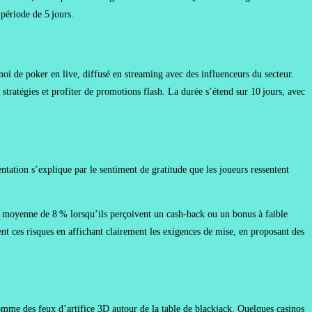
 période de 5 jours.
noi de poker en live, diffusé en streaming avec des influenceurs du secteur.
tratégies et profiter de promotions flash. La durée s’étend sur 10 jours, avec
ation s’explique par le sentiment de gratitude que les joueurs ressentent
se moyenne de 8 % lorsqu’ils perçoivent un cash‑back ou un bonus à faible
uent ces risques en affichant clairement les exigences de mise, en proposant des
comme des feux d’artifice 3D autour de la table de blackjack. Quelques casinos