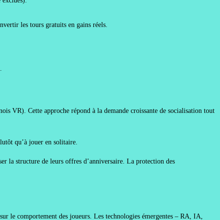
e exclues).
rtir les tours gratuits en gains réels.
.
nois VR). Cette approche répond à la demande croissante de socialisation tout
tôt qu’à jouer en solitaire.
er la structure de leurs offres d’anniversaire. La protection des
ct sur le comportement des joueurs. Les technologies émergentes – RA, IA,