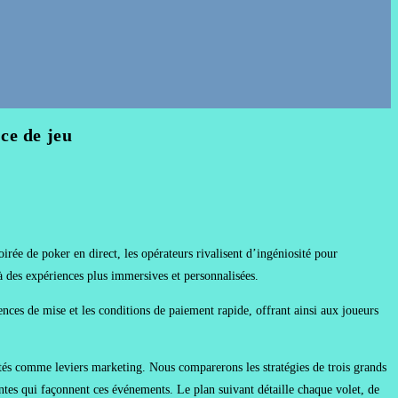
ce de jeu
rée de poker en direct, les opérateurs rivalisent d’ingéniosité pour
 à des expériences plus immersives et personnalisées.
ences de mise et les conditions de paiement rapide, offrant ainsi aux joueurs
oités comme leviers marketing. Nous comparerons les stratégies de trois grands
tes qui façonnent ces événements. Le plan suivant détaille chaque volet, de