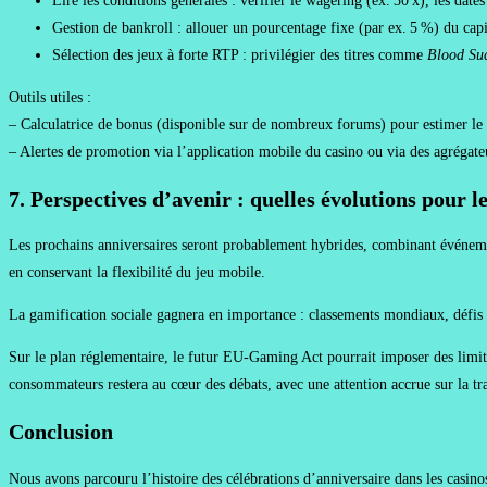
Lire les conditions générales : vérifier le wagering (ex. 30 x), les date
Gestion de bankroll : allouer un pourcentage fixe (par ex. 5 %) du capit
Sélection des jeux à forte RTP : privilégier des titres comme
Blood Su
Outils utiles :
– Calculatrice de bonus (disponible sur de nombreux forums) pour estimer le 
– Alertes de promotion via l’application mobile du casino ou via des agréga
7. Perspectives d’avenir : quelles évolutions pour l
Les prochains anniversaires seront probablement hybrides, combinant événement
en conservant la flexibilité du jeu mobile.
La gamification sociale gagnera en importance : classements mondiaux, défis c
Sur le plan réglementaire, le futur EU‑Gaming Act pourrait imposer des limites 
consommateurs restera au cœur des débats, avec une attention accrue sur la tr
Conclusion
Nous avons parcouru l’histoire des célébrations d’anniversaire dans les casin