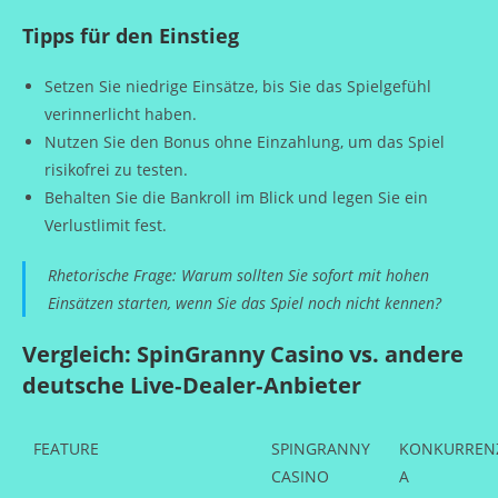
Tipps für den Einstieg
Setzen Sie niedrige Einsätze, bis Sie das Spielgefühl
verinnerlicht haben.
Nutzen Sie den Bonus ohne Einzahlung, um das Spiel
risikofrei zu testen.
Behalten Sie die Bankroll im Blick und legen Sie ein
Verlustlimit fest.
Rhetorische Frage: Warum sollten Sie sofort mit hohen
Einsätzen starten, wenn Sie das Spiel noch nicht kennen?
Vergleich: SpinGranny Casino vs. andere
deutsche Live‑Dealer‑Anbieter
FEATURE
SPINGRANNY
KONKURREN
CASINO
A