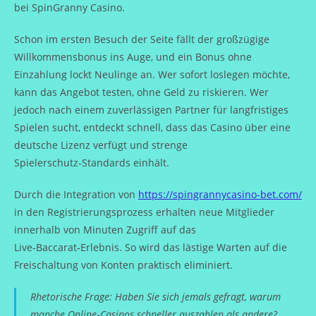
bei SpinGranny Casino.
Schon im ersten Besuch der Seite fällt der großzügige
Willkommensbonus ins Auge, und ein Bonus ohne
Einzahlung lockt Neulinge an. Wer sofort loslegen möchte,
kann das Angebot testen, ohne Geld zu riskieren. Wer
jedoch nach einem zuverlässigen Partner für langfristiges
Spielen sucht, entdeckt schnell, dass das Casino über eine
deutsche Lizenz verfügt und strenge
Spielerschutz‑Standards einhält.
Durch die Integration von
https://spingrannycasino-bet.com/
in den Registrierungsprozess erhalten neue Mitglieder
innerhalb von Minuten Zugriff auf das
Live‑Baccarat‑Erlebnis. So wird das lästige Warten auf die
Freischaltung von Konten praktisch eliminiert.
Rhetorische Frage: Haben Sie sich jemals gefragt, warum
manche Online‑Casinos schneller auszahlen als andere?