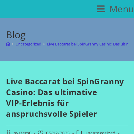
Skip
Menu
to
content
Blog
>
Uncategorized
>
Live Baccarat bei SpinGranny Casino: Das ultimati
Live Baccarat bei SpinGranny
Casino: Das ultimative
VIP‑Erlebnis für
anspruchsvolle Spieler
Auteur/autrice
Publication
Post
system0
05/12/2025
Uncategorized