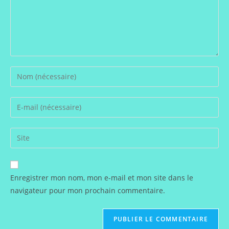
Enter
your
name
Enter
or
your
username
email
Saisir
to
address
l’URL
comment
to
de
comment
votre
Enregistrer mon nom, mon e-mail et mon site dans le
site
navigateur pour mon prochain commentaire.
(facultatif)