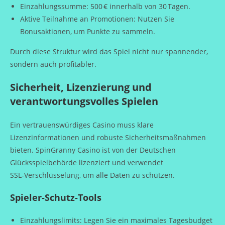
Einzahlungssumme: 500 € innerhalb von 30 Tagen.
Aktive Teilnahme an Promotionen: Nutzen Sie
Bonusaktionen, um Punkte zu sammeln.
Durch diese Struktur wird das Spiel nicht nur spannender,
sondern auch profitabler.
Sicherheit, Lizenzierung und
verantwortungsvolles Spielen
Ein vertrauenswürdiges Casino muss klare
Lizenzinformationen und robuste Sicherheitsmaßnahmen
bieten. SpinGranny Casino ist von der Deutschen
Glücksspielbehörde lizenziert und verwendet
SSL‑Verschlüsselung, um alle Daten zu schützen.
Spieler‑Schutz‑Tools
Einzahlungslimits: Legen Sie ein maximales Tagesbudget