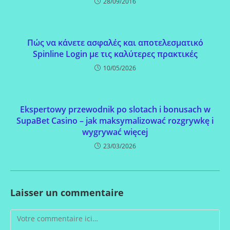
28/09/2016
Πώς να κάνετε ασφαλές και αποτελεσματικό
Spinline Login με τις καλύτερες πρακτικές
10/05/2026
Ekspertowy przewodnik po slotach i bonusach w
SupaBet Casino – jak maksymalizować rozgrywkę i
wygrywać więcej
23/03/2026
Laisser un commentaire
Comment