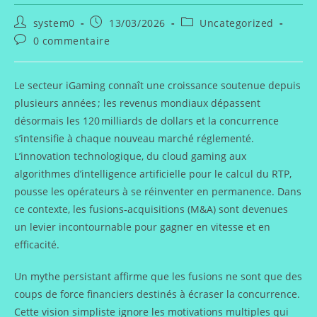
Auteur/autrice
Publication
Post
system0
13/03/2026
Uncategorized
de
publiée :
category:
Commentaires
0 commentaire
la
de
publication :
la
publication :
Le secteur iGaming connaît une croissance soutenue depuis
plusieurs années ; les revenus mondiaux dépassent
désormais les 120 milliards de dollars et la concurrence
s’intensifie à chaque nouveau marché réglementé.
L’innovation technologique, du cloud gaming aux
algorithmes d’intelligence artificielle pour le calcul du RTP,
pousse les opérateurs à se réinventer en permanence. Dans
ce contexte, les fusions‑acquisitions (M&A) sont devenues
un levier incontournable pour gagner en vitesse et en
efficacité.
Un mythe persistant affirme que les fusions ne sont que des
coups de force financiers destinés à écraser la concurrence.
Cette vision simpliste ignore les motivations multiples qui