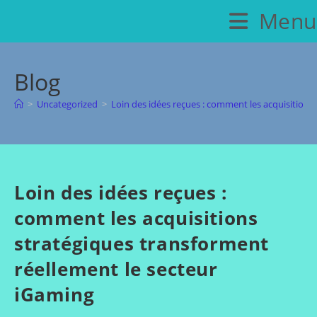
Skip
Menu
to
content
Blog
>
Uncategorized
>
Loin des idées reçues : comment les acquisitions
Loin des idées reçues :
comment les acquisitions
stratégiques transforment
réellement le secteur
iGaming