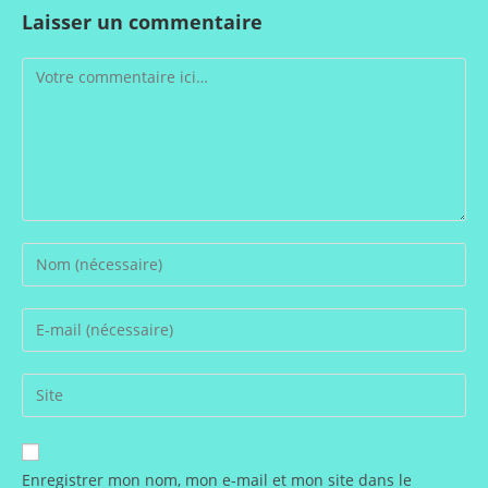
Laisser un commentaire
Comment
Enter
your
name
Enter
or
your
username
email
Saisir
to
address
l’URL
comment
to
de
comment
votre
Enregistrer mon nom, mon e-mail et mon site dans le