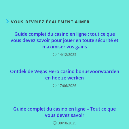
VOUS DEVRIEZ ÉGALEMENT AIMER
Guide complet du casino en ligne : tout ce que
vous devez savoir pour jouer en toute sécurité et
maximiser vos gains
14/12/2025
Ontdek de Vegas Hero casino bonusvoorwaarden
en hoe ze werken
17/06/2026
Guide complet du casino en ligne – Tout ce que
vous devez savoir
30/10/2025