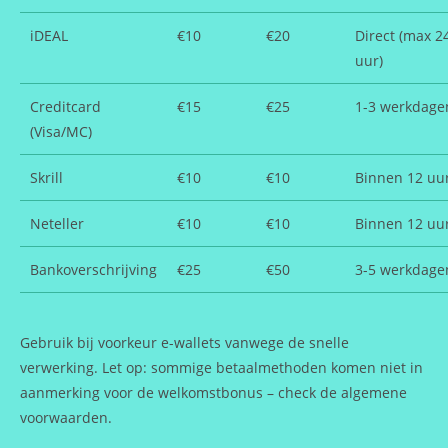
iDEAL
€10
€20
Direct (max 2
uur)
Creditcard
€15
€25
1-3 werkdage
(Visa/MC)
Skrill
€10
€10
Binnen 12 uu
Neteller
€10
€10
Binnen 12 uu
Bankoverschrijving
€25
€50
3-5 werkdage
Gebruik bij voorkeur e-wallets vanwege de snelle
verwerking. Let op: sommige betaalmethoden komen niet in
aanmerking voor de welkomstbonus – check de algemene
voorwaarden.