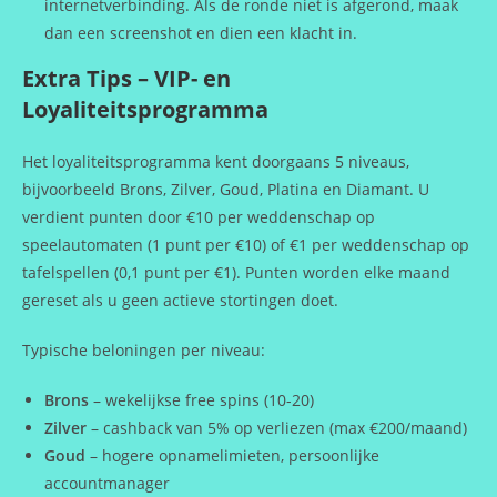
internetverbinding. Als de ronde niet is afgerond, maak
dan een screenshot en dien een klacht in.
Extra Tips – VIP- en
Loyaliteitsprogramma
Het loyaliteitsprogramma kent doorgaans 5 niveaus,
bijvoorbeeld Brons, Zilver, Goud, Platina en Diamant. U
verdient punten door €10 per weddenschap op
speelautomaten (1 punt per €10) of €1 per weddenschap op
tafelspellen (0,1 punt per €1). Punten worden elke maand
gereset als u geen actieve stortingen doet.
Typische beloningen per niveau:
Brons
– wekelijkse free spins (10-20)
Zilver
– cashback van 5% op verliezen (max €200/maand)
Goud
– hogere opnamelimieten, persoonlijke
accountmanager