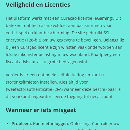
Veiligheid en Licenties
Het platform werkt met een Curaçao-licentie (eGaming). Dit
betekent dat het casino voldoet aan basisnormen voor
eerlijk spel en klantbescherming. De site gebruikt SSL-
encryptie (128-bit) om uw gegevens te beveiligen.
Belangrijk:
bij een Curaçao-licentie zijn winsten vaak onderworpen aan
lokale inkomstenbelasting in uw woonland. Raadpleeg een
fiscaal adviseur als u grote bedragen wint.
Verder is er een optionele zelfuitsluiting en kunt u
stortingslimieten instellen. Kies altijd voor
tweefactorauthenticatie (2FA) wanneer deze beschikbaar is –
dit voorkomt ongeautoriseerde toegang tot uw account.
Wanneer er iets misgaat
Probleem: Kan niet inloggen.
Oplossing: Controleer uw