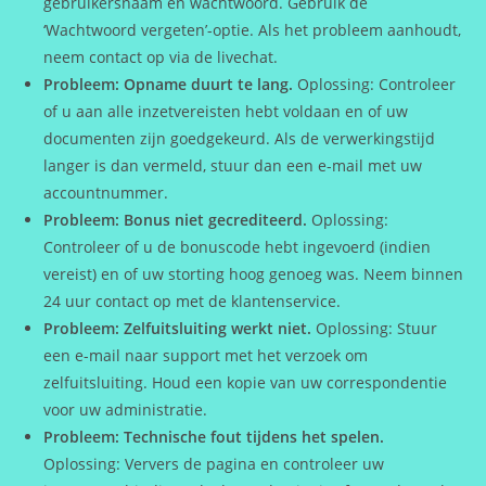
gebruikersnaam en wachtwoord. Gebruik de
‘Wachtwoord vergeten’-optie. Als het probleem aanhoudt,
neem contact op via de livechat.
Probleem: Opname duurt te lang.
Oplossing: Controleer
of u aan alle inzetvereisten hebt voldaan en of uw
documenten zijn goedgekeurd. Als de verwerkingstijd
langer is dan vermeld, stuur dan een e-mail met uw
accountnummer.
Probleem: Bonus niet gecrediteerd.
Oplossing:
Controleer of u de bonuscode hebt ingevoerd (indien
vereist) en of uw storting hoog genoeg was. Neem binnen
24 uur contact op met de klantenservice.
Probleem: Zelfuitsluiting werkt niet.
Oplossing: Stuur
een e-mail naar support met het verzoek om
zelfuitsluiting. Houd een kopie van uw correspondentie
voor uw administratie.
Probleem: Technische fout tijdens het spelen.
Oplossing: Ververs de pagina en controleer uw