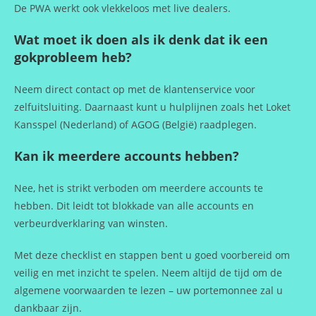
De PWA werkt ook vlekkeloos met live dealers.
Wat moet ik doen als ik denk dat ik een
gokprobleem heb?
Neem direct contact op met de klantenservice voor
zelfuitsluiting. Daarnaast kunt u hulplijnen zoals het Loket
Kansspel (Nederland) of AGOG (België) raadplegen.
Kan ik meerdere accounts hebben?
Nee, het is strikt verboden om meerdere accounts te
hebben. Dit leidt tot blokkade van alle accounts en
verbeurdverklaring van winsten.
Met deze checklist en stappen bent u goed voorbereid om
veilig en met inzicht te spelen. Neem altijd de tijd om de
algemene voorwaarden te lezen – uw portemonnee zal u
dankbaar zijn.