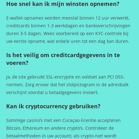
Hoe snel kan ik mijn winsten opnemen?
E-wallet-opnames worden meestal binnen 12 uur verwerkt,
creditcards binnen 1-3 werkdagen en bankoverschrijvingen
duren 3-5 dagen. Wees voorbereid op een KYC-controle bij
uw eerste opname, wat enkele uren tot een dag kan duren.
Is het veilig om creditcardgegevens in te
voeren?
Ja, de site gebruikt SSL-encryptie en voldoet aan PCI DSS-
normen. Zorg ervoor dat het slotpictogram in de adresbalk
verschijnt voordat u betaalgegevens invoert.
Kan ik cryptocurrency gebruiken?
Sommige casino’s met een Curaçao-licentie accepteren
Bitcoin, Ethereum en andere crypto’s. Controleer de
betaalmethoden in uw account; als crypto niet wordt