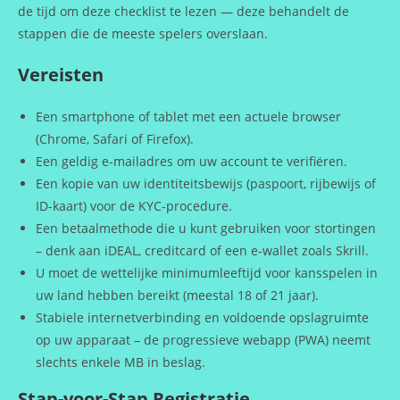
de tijd om deze checklist te lezen — deze behandelt de
stappen die de meeste spelers overslaan.
Vereisten
Een smartphone of tablet met een actuele browser
(Chrome, Safari of Firefox).
Een geldig e-mailadres om uw account te verifiëren.
Een kopie van uw identiteitsbewijs (paspoort, rijbewijs of
ID-kaart) voor de KYC-procedure.
Een betaalmethode die u kunt gebruiken voor stortingen
– denk aan iDEAL, creditcard of een e-wallet zoals Skrill.
U moet de wettelijke minimumleeftijd voor kansspelen in
uw land hebben bereikt (meestal 18 of 21 jaar).
Stabiele internetverbinding en voldoende opslagruimte
op uw apparaat – de progressieve webapp (PWA) neemt
slechts enkele MB in beslag.
Stap-voor-Stap Registratie